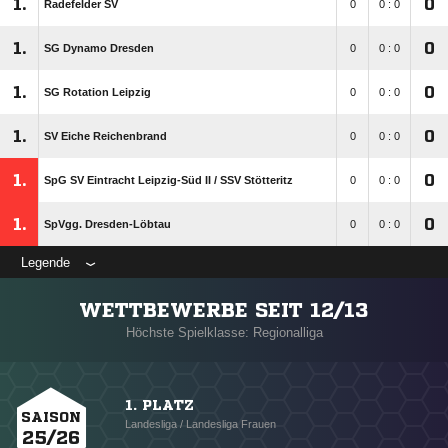
1.
0
Radefelder SV
0
0 : 0
1.
0
SG Dynamo Dresden
0
0 : 0
1.
0
SG Rotation Leipzig
0
0 : 0
1.
0
SV Eiche Reichenbrand
0
0 : 0
1.
0
SpG SV Eintracht Leipzig-Süd II /​ SSV Stötteritz
0
0 : 0
1.
0
SpVgg. Dresden-Löbtau
0
0 : 0
Legende
WETTBEWERBE SEIT 12/13
Höchste Spielklasse: Regionalliga
1. PLATZ
SAISON
Landesliga / Landesliga Frauen
25/26