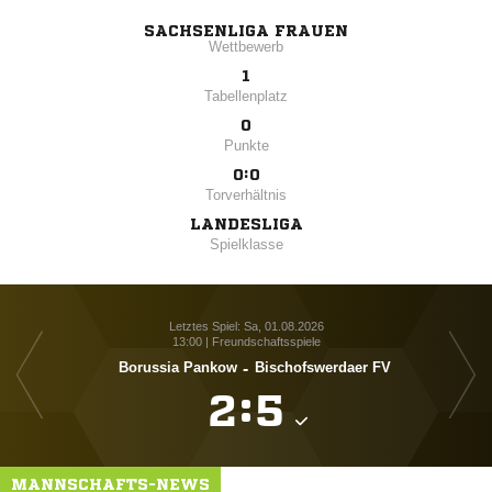
SACHSENLIGA FRAUEN
Wettbewerb
1
Tabellenplatz
0
Punkte
0:0
Torverhältnis
LANDESLIGA
Spielklasse
Letztes Spiel: Sa, 01.08.2026
13:00 | Freundschaftsspiele
Borussia Pankow
-
Bischofswerdaer FV

:

MANNSCHAFTS-NEWS