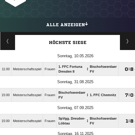
ALLE ANZEIGEN
HÖCHSTE SIEGE
Sonntag, 10.05.2026
1. FFC Fortuna
Bischofswerdaer
:

:

11:00
Meisterschaftsspiel
Frauen
Dresden II
FV
Sonntag, 31.08.2025
Bischofswerdaer
:

:

15:00
Meisterschaftsspiel
Frauen
1. FFC Chemnitz
FV
Sonntag, 07.09.2025
SpVgg. Dresden-
Bischofswerdaer
:

:

15:00
Meisterschaftsspiel
Frauen
Löbtau
FV
Sonntag, 16.11.2025