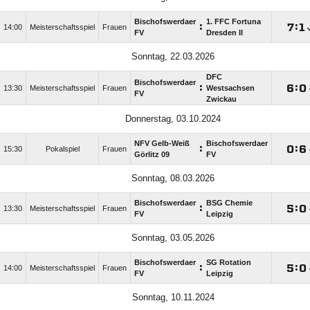
Bischofswerdaer
1. FFC Fortuna
:

:

14:00
Meisterschaftsspiel
Frauen
FV
Dresden II
Sonntag, 22.03.2026
DFC
Bischofswerdaer
:

:

13:30
Meisterschaftsspiel
Frauen
Westsachsen
FV
Zwickau
Donnerstag, 03.10.2024
NFV Gelb-Weiß
Bischofswerdaer
:

:

15:30
Pokalspiel
Frauen
Görlitz 09
FV
Sonntag, 08.03.2026
Bischofswerdaer
BSG Chemie
:

:

13:30
Meisterschaftsspiel
Frauen
FV
Leipzig
Sonntag, 03.05.2026
Bischofswerdaer
SG Rotation
:

:

14:00
Meisterschaftsspiel
Frauen
FV
Leipzig
Sonntag, 10.11.2024