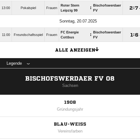
Roter Stern
Bischofswerdaer
:

:

13:00
Pokalspiel
Frauen
Leipzig 99
FV
Sonntag, 20.07.2025
FC Energie
Bischofswerdaer
:

:

11:00
Freundschaftsspiel
Frauen
Cottbus
FV
ALLE ANZEIGEN
Legende
BISCHOFSWERDAER FV 08
Sachsen
1908
Gründungsjahr
BLAU-WEISS
Vereinsfarben