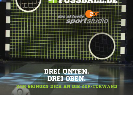
DREI UNTEN.
DREI OBEN.
WIR BRINGEN DICH AN DIE ZDF-TORWAND