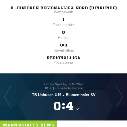
B-JUNIOREN REGIONALLIGA NORD (HINRUNDE)
Wettbewerb
1
Tabellenplatz
0
Punkte
0:0
Torverhältnis
REGIONALLIGA
Spielklasse
Letztes Spiel: Fr, 07.08.2026
18:30 | Freundschaftsspiele
TB Uphusen U19
-
Blumenthaler SV

:

MANNSCHAFTS-NEWS