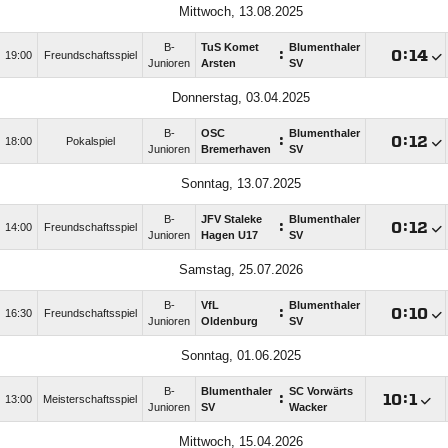
Mittwoch, 13.08.2025
B-
TuS Komet
Blumenthaler
:

:

19:00
Freundschaftsspiel
Junioren
Arsten
SV
Donnerstag, 03.04.2025
B-
OSC
Blumenthaler
:

:

18:00
Pokalspiel
Junioren
Bremerhaven
SV
Sonntag, 13.07.2025
B-
JFV Staleke
Blumenthaler
:

:

14:00
Freundschaftsspiel
Junioren
Hagen U17
SV
Samstag, 25.07.2026
B-
VfL
Blumenthaler
:

:

16:30
Freundschaftsspiel
Junioren
Oldenburg
SV
Sonntag, 01.06.2025
B-
Blumenthaler
SC Vorwärts
:

:

13:00
Meisterschaftsspiel
Junioren
SV
Wacker
Mittwoch, 15.04.2026