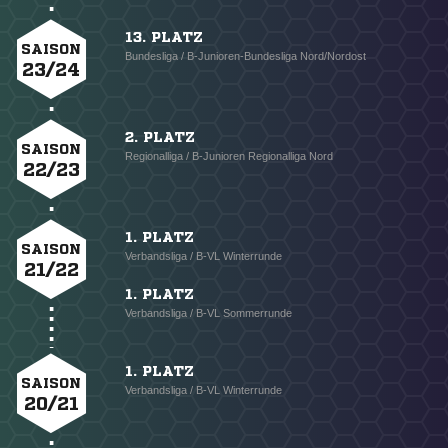
13. PLATZ
SAISON
Bundesliga / B-Junioren-Bundesliga Nord/Nordost
23/24
2. PLATZ
SAISON
Regionalliga / B-Junioren Regionalliga Nord
22/23
NACHRICHT SENDEN
1. PLATZ
SAISON
* Pflichtfelder
Verbandsliga / B-VL Winterrunde
21/22
1. PLATZ
Verbandsliga / B-VL Sommerrunde
1. PLATZ
SAISON
Verbandsliga / B-VL Winterrunde
20/21