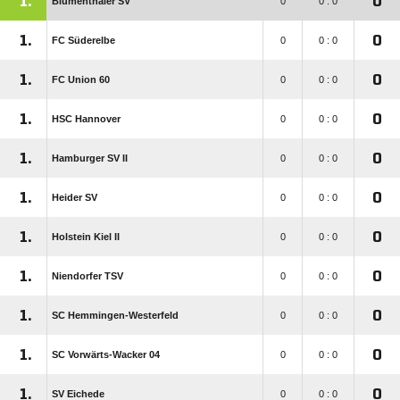
1.
0
Blumenthaler SV
0
0 : 0
1.
0
FC Süderelbe
0
0 : 0
1.
0
FC Union 60
0
0 : 0
1.
0
HSC Hannover
0
0 : 0
1.
0
Hamburger SV II
0
0 : 0
1.
0
Heider SV
0
0 : 0
1.
0
Holstein Kiel II
0
0 : 0
1.
0
Niendorfer TSV
0
0 : 0
1.
0
SC Hemmingen-Westerfeld
0
0 : 0
1.
0
SC Vorwärts-Wacker 04
0
0 : 0
1.
0
SV Eichede
0
0 : 0