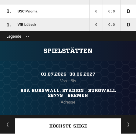
1.
0
USC Paloma
0
0 : 0
1.
0
VfB Lübeck
0
0 : 0
Legende
SPIELSTÄTTEN
01.07.2026 ​ 30.06.2027
Von - Bis
BSA BURGWALL, STADION , BURGWALL
28779 BREMEN
Adresse
HÖCHSTE SIEGE