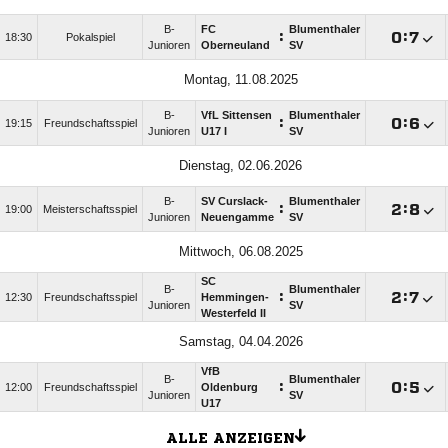
B-
FC
Blumenthaler
:

:

18:30
Pokalspiel
Junioren
Oberneuland
SV
Montag, 11.08.2025
B-
VfL Sittensen
Blumenthaler
:

:

19:15
Freundschaftsspiel
Junioren
U17 I
SV
Dienstag, 02.06.2026
B-
SV Curslack-
Blumenthaler
:

:

19:00
Meisterschaftsspiel
Junioren
Neuengamme
SV
Mittwoch, 06.08.2025
SC
B-
Blumenthaler
:

:

12:30
Freundschaftsspiel
Hemmingen-
Junioren
SV
Westerfeld II
Samstag, 04.04.2026
VfB
B-
Blumenthaler
:

:

12:00
Freundschaftsspiel
Oldenburg
Junioren
SV
U17
ALLE ANZEIGEN