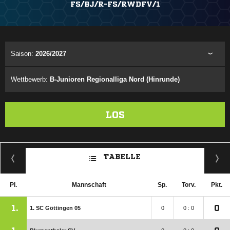
FS/BJ/R-FS/RWDFV/1
Saison:
2026/2027
Wettbewerb:
B-Junioren Regionalliga Nord (Hinrunde)
LOS
TABELLE
Pl.
Mannschaft
Sp.
Torv.
Pkt.
1.
0
1. SC Göttingen 05
0
0 : 0