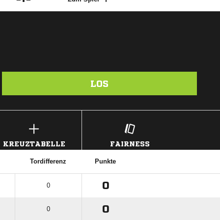
LOS
KREUZTABELLE
FAIRNESS
Tordifferenz
Punkte
0
0
0
0