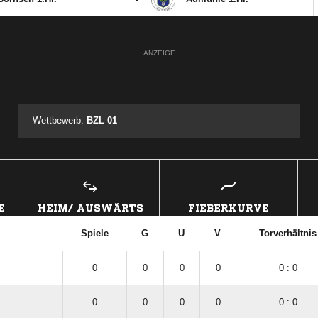
ANZEIGE
Wettbewerb:
BZL 01
E
HEIM/ AUSWÄRTS
FIEBERKURVE
Spiele
G
U
V
Torverhältnis
0
0
0
0
0 : 0
0
0
0
0
0 : 0