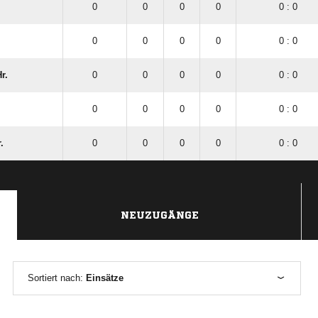
0
0
0
0
0 : 0
0
0
0
0
0 : 0
r.
0
0
0
0
0 : 0
0
0
0
0
0 : 0
.
0
0
0
0
0 : 0
NEUZUGÄNGE
Sortiert nach:
Einsätze