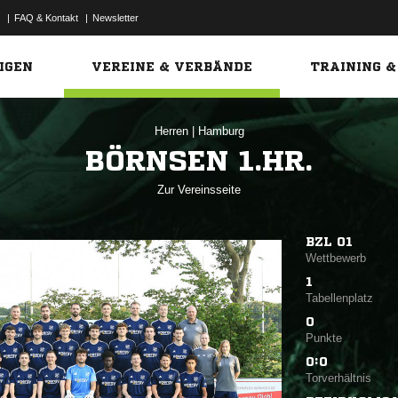
|
FAQ & Kontakt
|
Newsletter
Link
IGEN
VEREINE & VERBÄNDE
TRAINING &
Herren
|
Hamburg
BÖRNSEN 1.HR.
Zur Vereinsseite
BZL 01
Wettbewerb
1
Tabellenplatz
0
Punkte
0:0
Torverhältnis