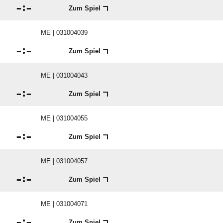

:

Zum Spiel
ME | 031004039

:

Zum Spiel
ME | 031004043

:

Zum Spiel
ME | 031004055

:

Zum Spiel
ME | 031004057

:

Zum Spiel
ME | 031004071

:

Zum Spiel