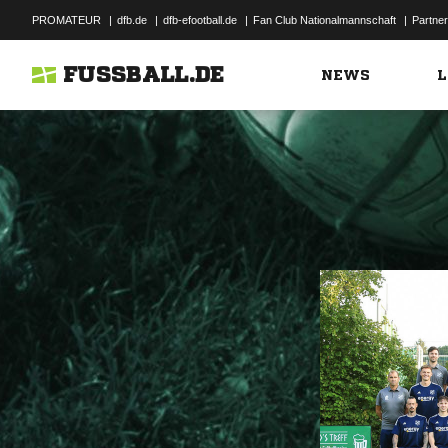
PROMATEUR
|
dfb.de
|
dfb-efootball.de
|
Fan Club Nationalmannschaft
|
Partner
FUSSBALL.DE
NEWS
L