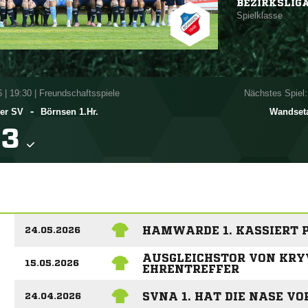
BEZIRKSLIG
Spielklasse
6
|
19:30 | Freundschaftsspiele
Nächstes Spiel:
-
er SV
Börnsen 1.Hr.
Wandseta

HAMWARDE 1. KASSIERT P
24.05.2026
AUSGLEICHSTOR VON KRY
15.05.2026
EHRENTREFFER
SVNA 1. HAT DIE NASE VO
24.04.2026