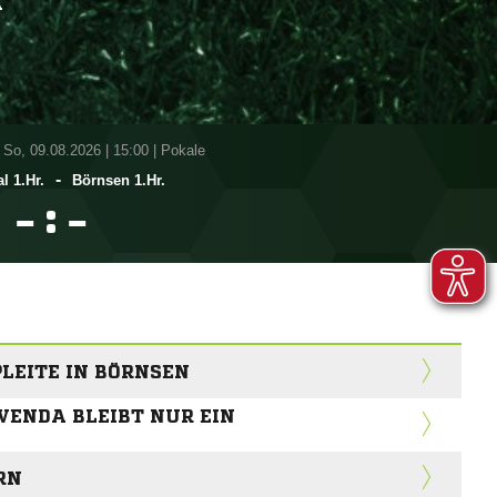
A
 So, 09.08.2026
|
15:00 | Pokale
-
l 1.Hr.
Börnsen 1.Hr.
:


LEITE IN BÖRNSEN
VENDA BLEIBT NUR EIN
RN