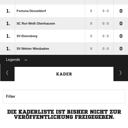
1.
0
Fortuna Düsseldorf
0
0 : 0
1.
0
SC Rot-Weiß Oberhausen
0
0 : 0
1.
0
SV Elversberg
0
0 : 0
1.
0
SV Wehen Wiesbaden
0
0 : 0
Legende
KADER
Filter
DIE KADERLISTE IST BISHER NICHT ZUR
VERÖFFENTLICHUNG FREIGEGEBEN.