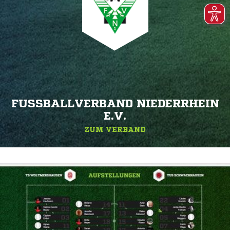
FUSSBALLVERBAND NIEDERRHEIN E
.V.
ZUM VERBAND