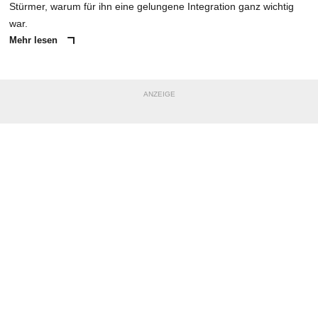
Stürmer, warum für ihn eine gelungene Integration ganz wichtig
war.
Mehr lesen
ANZEIGE
NACHRICHT SENDEN
* Pflichtfelder