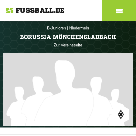
FUSSBALL.DE
B-Junioren
|
Niederrhein
BORUSSIA MÖNCHENGLADBACH
Zur Vereinsseite