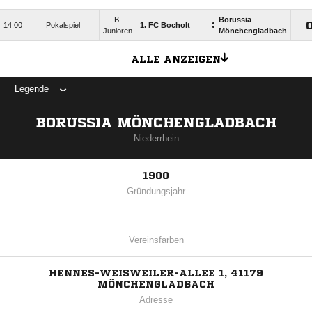
B-
Borussia
:
14:00
Pokalspiel
1. FC Bocholt
Junioren
Mönchengladbach
ALLE ANZEIGEN
Legende
BORUSSIA MÖNCHENGLADBACH
Niederrhein
1900
Gründungsjahr
Vereinsfarben
HENNES-WEISWEILER-ALLEE 1, 41179
MÖNCHENGLADBACH
Adresse