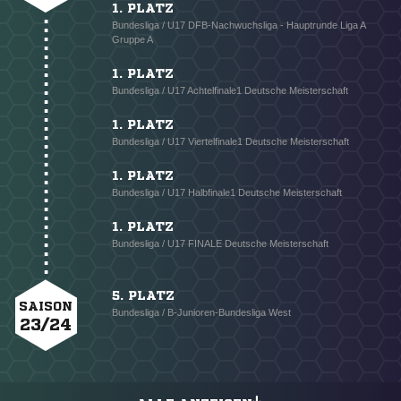
1. PLATZ
Bundesliga / U17 DFB-Nachwuchsliga - Hauptrunde Liga A
Gruppe A
1. PLATZ
Bundesliga / U17 Achtelfinale1 Deutsche Meisterschaft
1. PLATZ
Bundesliga / U17 Viertelfinale1 Deutsche Meisterschaft
1. PLATZ
Bundesliga / U17 Halbfinale1 Deutsche Meisterschaft
1. PLATZ
Bundesliga / U17 FINALE Deutsche Meisterschaft
5. PLATZ
SAISON
Bundesliga / B-Junioren-Bundesliga West
23/24