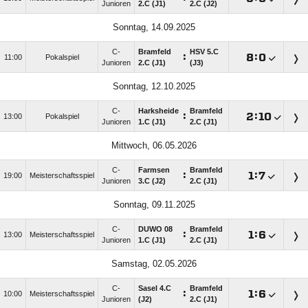
Junioren
2.C (J1)
2.C (J2)
Sonntag, 14.09.2025
C-
Bramfeld
HSV 5.C
:

:

11:00
Pokalspiel
Junioren
2.C (J1)
(J3)
Sonntag, 12.10.2025
C-
Harksheide
Bramfeld
:

:

13:00
Pokalspiel
Junioren
1.C (J1)
2.C (J1)
Mittwoch, 06.05.2026
C-
Farmsen
Bramfeld
:

:

19:00
Meisterschaftsspiel
Junioren
3.C (J2)
2.C (J1)
Sonntag, 09.11.2025
C-
DUWO 08
Bramfeld
:

:

13:00
Meisterschaftsspiel
Junioren
1.C (J1)
2.C (J1)
Samstag, 02.05.2026
C-
Sasel 4.C
Bramfeld
:

:

10:00
Meisterschaftsspiel
Junioren
(J2)
2.C (J1)