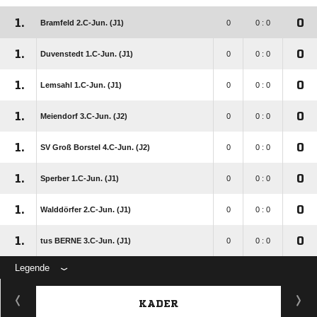
1.
0
Bramfeld 2.C-Jun. (J1)
0
0 : 0
1.
0
Duvenstedt 1.C-Jun. (J1)
0
0 : 0
1.
0
Lemsahl 1.C-Jun. (J1)
0
0 : 0
1.
0
Meiendorf 3.C-Jun. (J2)
0
0 : 0
1.
0
SV Groß Borstel 4.C-Jun. (J2)
0
0 : 0
1.
0
Sperber 1.C-Jun. (J1)
0
0 : 0
1.
0
Walddörfer 2.C-Jun. (J1)
0
0 : 0
1.
0
tus BERNE 3.C-Jun. (J1)
0
0 : 0
Legende
KADER