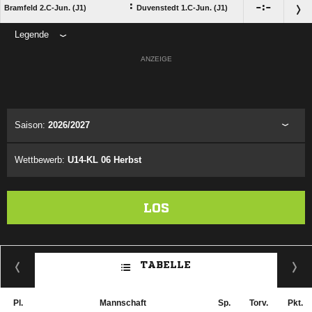
:

:

Bramfeld 2.C-Jun. (J1)
Duvenstedt 1.C-Jun. (J1)
Legende
ANZEIGE
Saison:
2026/2027
Wettbewerb:
U14-KL 06 Herbst
LOS
TABELLE
Pl.
Mannschaft
Sp.
Torv.
Pkt.