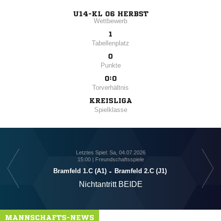
U14-KL 06 HERBST
Wettbewerb
1
Tabellenplatz
0
Punkte
0:0
Torverhältnis
KREISLIGA
Spielklasse
Letztes Spiel: Sa, 04.07.2026
15:00 | Freundschaftsspiele
Bramfeld 1.C (A1)
-
Bramfeld 2.C (J1)
Nichtantritt BEIDE
MANNSCHAFTS-NEWS