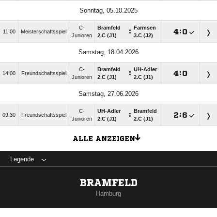
Sonntag, 05.10.2025
C-
Bramfeld
Farmsen
:

:

11:00
Meisterschaftsspiel
Junioren
2.C (J1)
3.C (J2)
Samstag, 18.04.2026
C-
Bramfeld
UH-Adler
:

:

14:00
Freundschaftsspiel
Junioren
2.C (J1)
2.C (J1)
Samstag, 27.06.2026
C-
UH-Adler
Bramfeld
:

:

09:30
Freundschaftsspiel
Junioren
2.C (J1)
2.C (J1)
ALLE ANZEIGEN
Legende
BRAMFELD
Hamburg