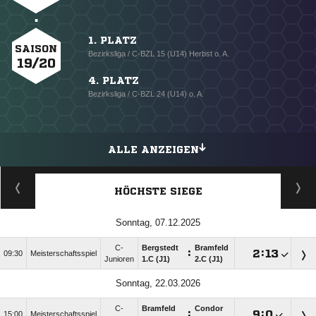
1. PLATZ
SAISON
Bezirksliga / C-BZL 15 (U14) Herbst o. A.
19/20
4. PLATZ
Bezirksliga / C-BZL 24 (U14) o. A.
ALLE ANZEIGEN
HÖCHSTE SIEGE
Sonntag, 07.12.2025
C-
Bergstedt
Bramfeld
:

:

09:30
Meisterschaftsspiel
Junioren
1.C (J1)
2.C (J1)
Sonntag, 22.03.2026
C-
Bramfeld
Condor
:

:

15:00
Meisterschaftsspiel