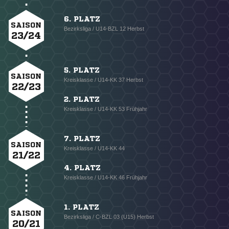
6. PLATZ
SAISON
Bezirksliga / U14-BZL 12 Herbst
23/24
5. PLATZ
SAISON
Kreisklasse / U14-KK 37 Herbst
22/23
2. PLATZ
Kreisklasse / U14-KK 53 Frühjahr
7. PLATZ
SAISON
Kreisklasse / U14-KK 44
21/22
4. PLATZ
Kreisklasse / U14-KK 46 Frühjahr
1. PLATZ
SAISON
Bezirksliga / C-BZL 03 (U15) Herbst
20/21