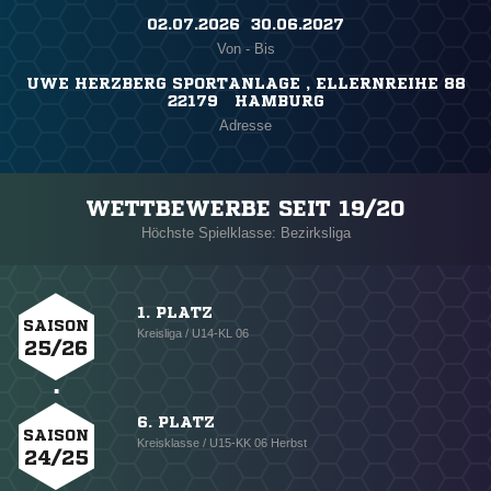
02.07.2026 ​ 30.06.2027
Von - Bis
UWE HERZBERG SPORTANLAGE , ELLERNREIHE 88
22179 HAMBURG
Adresse
WETTBEWERBE SEIT 19/20
Höchste Spielklasse: Bezirksliga
1. PLATZ
SAISON
Kreisliga / U14-KL 06
25/26
6. PLATZ
SAISON
Kreisklasse / U15-KK 06 Herbst
24/25