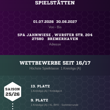
SPIELSTÄTTEN
01.07.2026 ​ 30.06.2027
Von - Bis
SPA JAHNWIESE , WURSTER STR. 204
27580 BREMERHAVEN
Adresse
WETTBEWERBE SEIT 16/17
Höchste Spielklasse: 1.Kreisliga (A)
13. PLATZ
SAISON
1.Kreisliga (A) / Kreisliga A
25/26
9. PLATZ
1.Kreisliga (A) / KL BHV - Sommerrunde