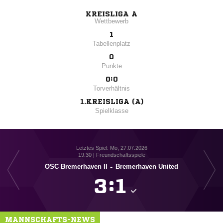
KREISLIGA A
Wettbewerb
1
Tabellenplatz
0
Punkte
0:0
Torverhältnis
1.KREISLIGA (A)
Spielklasse
Letztes Spiel: Mo, 27.07.2026
19:30 | Freundschaftsspiele
OSC Bremerhaven II
-
Bremerhaven United

:

MANNSCHAFTS-NEWS