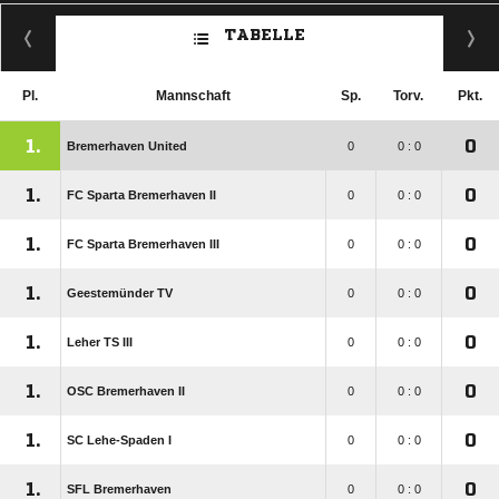
TABELLE
Pl.
Mannschaft
Sp.
Torv.
Pkt.
1.
0
Bremerhaven United
0
0 : 0
1.
0
FC Sparta Bremerhaven II
0
0 : 0
1.
0
FC Sparta Bremerhaven III
0
0 : 0
1.
0
Geestemünder TV
0
0 : 0
1.
0
Leher TS III
0
0 : 0
1.
0
OSC Bremerhaven II
0
0 : 0
1.
0
SC Lehe-Spaden I
0
0 : 0
1.
0
SFL Bremerhaven
0
0 : 0