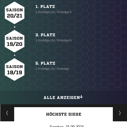
1. PLATZ
SAISON
1.Kreisliga (A) / Kreisliga A
20/21
3. PLATZ
SAISON
1.Kreisliga (A) / Kreisliga A
19/20
5. PLATZ
SAISON
1.Kreisliga (A) / Kreisliga
18/19
ALLE ANZEIGEN
HÖCHSTE SIEGE
Sonntag, 15.09.2024