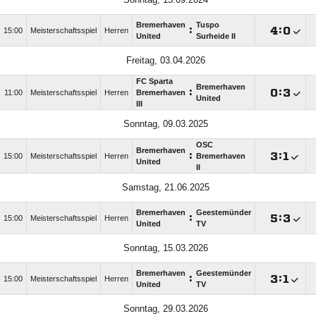
Bremerhaven
Tuspo
:

:

15:00
Meisterschaftsspiel
Herren
United
Surheide II
Freitag, 03.04.2026
FC Sparta
Bremerhaven
:

:

11:00
Meisterschaftsspiel
Herren
Bremerhaven
United
III
Sonntag, 09.03.2025
OSC
Bremerhaven
:

:

15:00
Meisterschaftsspiel
Herren
Bremerhaven
United
II
Samstag, 21.06.2025
Bremerhaven
Geestemünder
:

:

15:00
Meisterschaftsspiel
Herren
United
TV
Sonntag, 15.03.2026
Bremerhaven
Geestemünder
:

:

15:00
Meisterschaftsspiel
Herren
United
TV
Sonntag, 29.03.2026