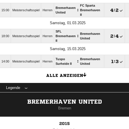
FC Sparta
Bremerhaven
:

:

15:00
Meisterschaftsspiel
Herren
Bremerhaven
United
II
Samstag, 01.03.2025
SFL
Bremerhaven
:

:

18:00
Meisterschaftsspiel
Herren
Bremerhaven
United
II
Samstag, 15.03.2025
Tuspo
Bremerhaven
:

:

14:00
Meisterschaftsspiel
Herren
Surheide II
United
ALLE ANZEIGEN
Legende
BREMERHAVEN UNITED
Bremen
2015