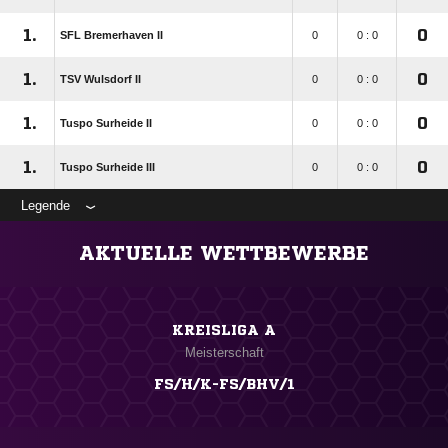
1.
0
SFL Bremerhaven II
0
0 : 0
1.
0
TSV Wulsdorf II
0
0 : 0
1.
0
Tuspo Surheide II
0
0 : 0
1.
0
Tuspo Surheide III
0
0 : 0
Legende
AKTUELLE WETTBEWERBE
KREISLIGA A
Meisterschaft
FS/H/K-FS/BHV/1