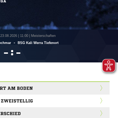
IGA
 23.08.2026
|
11:00 | Meisterschaften
-
echmar
BSG Kali Werra Tiefenort
:


ORT AM BODEN
 ZWEISTELLIG
ERSCHIED