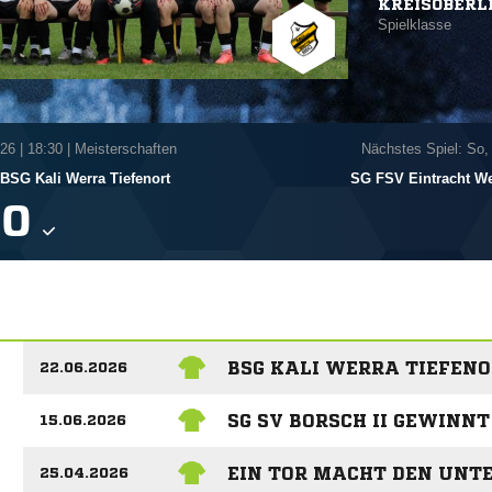
KREISOBERL
Spielklasse
026
|
18:30 | Meisterschaften
Nächstes Spiel: So,
BSG Kali Werra Tiefenort
SG FSV Eintracht W

BSG KALI WERRA TIEFEN
22.06.2026
SG SV BORSCH II GEWINNT
15.06.2026
EIN TOR MACHT DEN UNT
25.04.2026