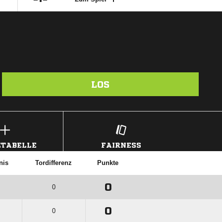
LOS
TABELLE
FAIRNESS
nis
Tordifferenz
Punkte
0
0
0
0