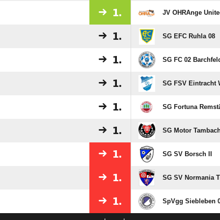
1.
JV OHRAnge Unite
1.
SG EFC Ruhla 08
1.
SG FC 02 Barchfel
1.
SG FSV Eintracht
1.
SG Fortuna Remst
1.
SG Motor Tambach
1.
SG SV Borsch II
1.
SG SV Normania Tr
1.
SpVgg Siebleben 