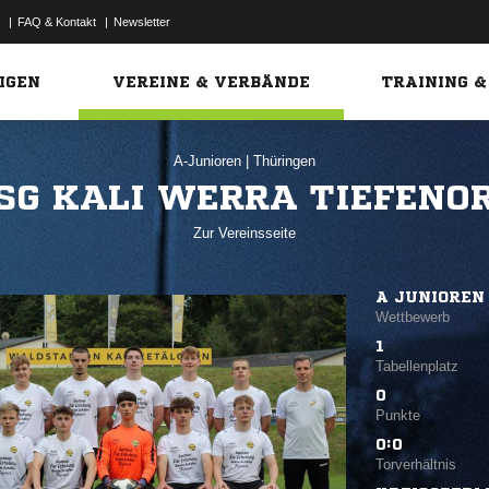
|
FAQ & Kontakt
|
Newsletter
Link
IGEN
VEREINE & VERBÄNDE
TRAINING &
A-Junioren
|
Thüringen
SG KALI WERRA TIEFENO
Zur Vereinsseite
A JUNIOREN
Wettbewerb
1
Tabellenplatz
0
Punkte
0:0
Torverhältnis