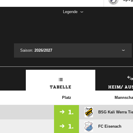
Legende
Saison:
2026/2027
TABELLE
HEIM/ A
Platz
Mannscha
1.
BSG Kali Werra Tie
1.
FC Eisenach