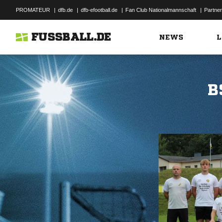
PROMATEUR
|
dfb.de
|
dfb-efootball.de
|
Fan Club Nationalmannschaft
|
Partner
FUSSBALL.DE
NEWS
L
B