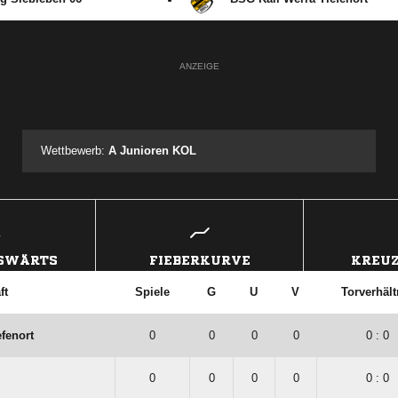
ANZEIGE
Wettbewerb:
A Junioren KOL
USWÄRTS
FIEBERKURVE
KREUZ
ft
Spiele
G
U
V
Torverhält
fenort
0
0
0
0
0 : 0
0
0
0
0
0 : 0