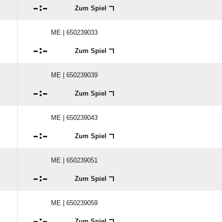

:

Zum Spiel
ME | 650239033

:

Zum Spiel
ME | 650239039

:

Zum Spiel
ME | 650239043

:

Zum Spiel
ME | 650239051

:

Zum Spiel
ME | 650239059

:

Zum Spiel