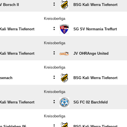
:
 Borsch II
BSG Kali Werra Tiefenort
Kreisoberliga
:
ali Werra Tiefenort
SG SV Normania Treffurt
Kreisoberliga
:
ali Werra Tiefenort
JV OHRAnge United
Kreisoberliga
:
isenach
BSG Kali Werra Tiefenort
Kreisoberliga
:
ali Werra Tiefenort
SG FC 02 Barchfeld
Kreisoberliga
:
g Siebleben 06
BSG Kali Werra Tiefenort