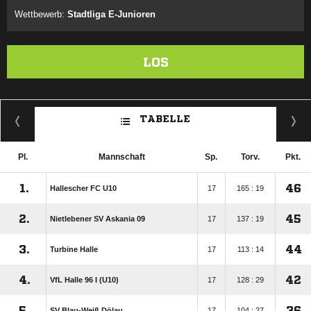
Wettbewerb:
Stadtliga E-Junioren
LOS
TABELLE
Pl.
Mannschaft
Sp.
Torv.
Pkt.
1.
46
Hallescher FC U10
17
165 : 19
2.
45
Nietlebener SV Askania 09
17
137 : 19
3.
44
Turbine Halle
17
113 : 14
4.
42
VfL Halle 96 I (U10)
17
128 : 29
5.
36
SV Blau-Weiß Dölau
17
104 : 27