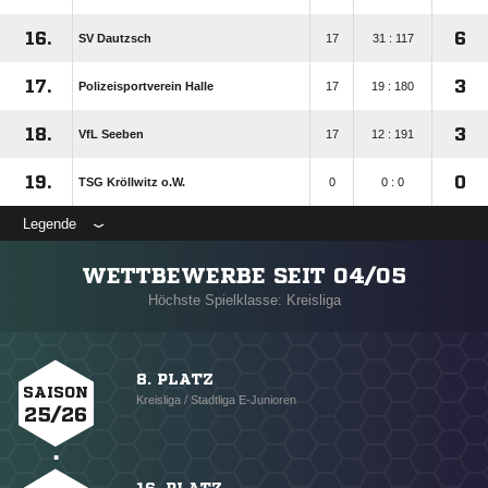
16.
6
SV Dautzsch
17
31 : 117
17.
3
Polizeisportverein Halle
17
19 : 180
18.
3
VfL Seeben
17
12 : 191
19.
0
TSG Kröllwitz o.W.
0
0 : 0
Legende
WETTBEWERBE SEIT 04/05
Höchste Spielklasse: Kreisliga
8. PLATZ
SAISON
Kreisliga / Stadtliga E-Junioren
25/26