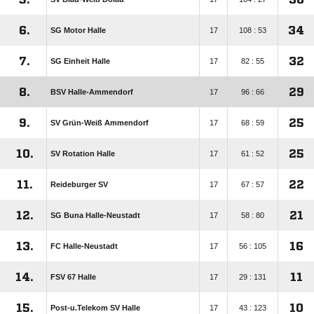
6.
34
SG Motor Halle
17
108 : 53
7.
32
SG Einheit Halle
17
82 : 55
8.
29
BSV Halle-Ammendorf
17
96 : 66
9.
25
SV Grün-Weiß Ammendorf
17
68 : 59
10.
25
SV Rotation Halle
17
61 : 52
11.
22
Reideburger SV
17
67 : 57
12.
21
SG Buna Halle-Neustadt
17
58 : 80
13.
16
FC Halle-Neustadt
17
56 : 105
14.
11
FSV 67 Halle
17
29 : 131
15.
10
Post-u.Telekom SV Halle
17
43 : 123