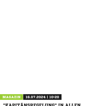
NACHRICHT SENDEN
* Pflichtfelder
MAGAZIN
16.07.2024 | 10:20
"KAPITÄNSREGELUNG" IN ALLEN