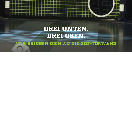
DREI UNTEN.
DREI OBEN.
WIR BRINGEN DICH AN DIE ZDF-TORWAND