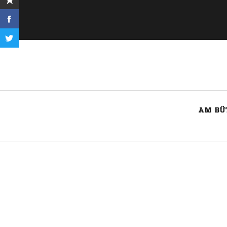
AM BÜ
Nachricht an BSV Schüren