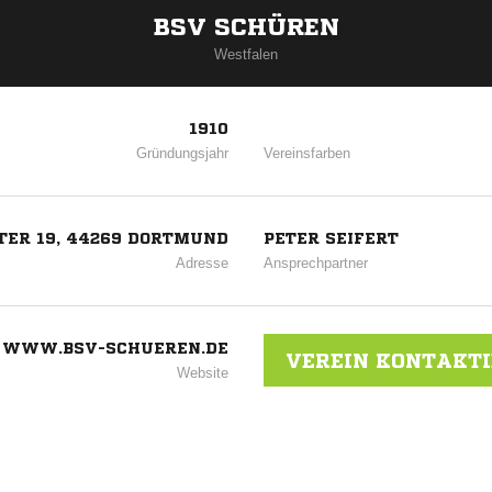
BSV SCHÜREN
Westfalen
1910
Gründungsjahr
Vereinsfarben
TER 19, 44269 DORTMUND
PETER SEIFERT
Adresse
Ansprechpartner
WWW.BSV-SCHUEREN.DE
VEREIN KONTAKT
Website