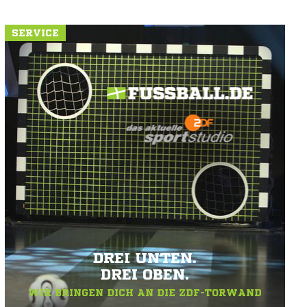
SERVICE
DREI UNTEN.
DREI OBEN.
WIR BRINGEN DICH AN DIE ZDF-TORWAND