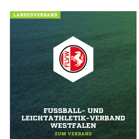
LANDESVERBAND
FUSSBALL- UND L
EICHTATHLETIK-VERBAND W
ESTFALEN
ZUM VERBAND