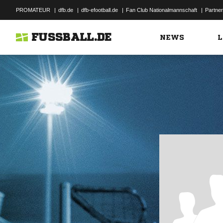
PROMATEUR
|
dfb.de
|
dfb-efootball.de
|
Fan Club Nationalmannschaft
|
Partner
FUSSBALL.DE
NEWS
L