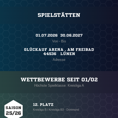
SPIELSTÄTTEN
01.07.2026 ​ 30.06.2027
Von - Bis
GLÜCKAUF ARENA , AM FREIBAD
44536 LÜNEN
Adresse
WETTBEWERBE SEIT 01/02
Höchste Spielklasse: Kreisliga A
12. PLATZ
SAISON
Kreisliga B / Kreisliga B3 - Dortmund
25/26