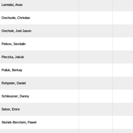
 
 
  
 
 
 
 
 
 
 