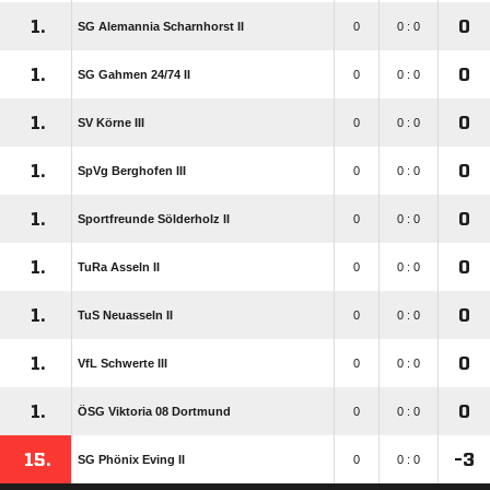
1.
0
SG Alemannia Scharnhorst II
0
0 : 0
1.
0
SG Gahmen 24/​74 II
0
0 : 0
1.
0
SV Körne III
0
0 : 0
1.
0
SpVg Berghofen III
0
0 : 0
1.
0
Sportfreunde Sölderholz II
0
0 : 0
1.
0
TuRa Asseln II
0
0 : 0
1.
0
TuS Neuasseln II
0
0 : 0
1.
0
VfL Schwerte III
0
0 : 0
1.
0
ÖSG Viktoria 08 Dortmund
0
0 : 0
15.
-3
SG Phönix Eving II
0
0 : 0