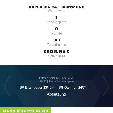
KREISLIGA C4 - DORTMUND
Wettbewerb
1
Tabellenplatz
0
Punkte
0:0
Torverhältnis
KREISLIGA C
Spielklasse
Letztes Spiel: Mi, 05.08.2026
19:30 | Freundschaftsspiele
BV Brambauer 13/​45 II
-
SG Gahmen 24/​74 II
Absetzung
MANNSCHAFTS-NEWS