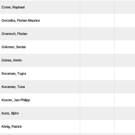
 
 
 
 
 
 
 
 
 
 