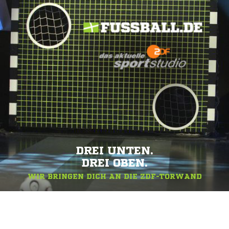
DREI UNTEN.
DREI OBEN.
WIR BRINGEN DICH AN DIE ZDF-TORWAND