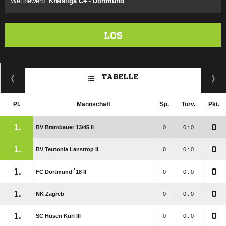
Wettbewerb:
Kreisliga C4 - Dortmund
LOS
TABELLE
Pl.
Mannschaft
Sp.
Torv.
Pkt.
1.
0
BV Brambauer 13/​45 II
0
0 : 0
1.
0
BV Teutonia Lanstrop II
0
0 : 0
1.
0
FC Dortmund `18 II
0
0 : 0
1.
0
NK Zagreb
0
0 : 0
1.
0
SC Husen Kurl III
0
0 : 0