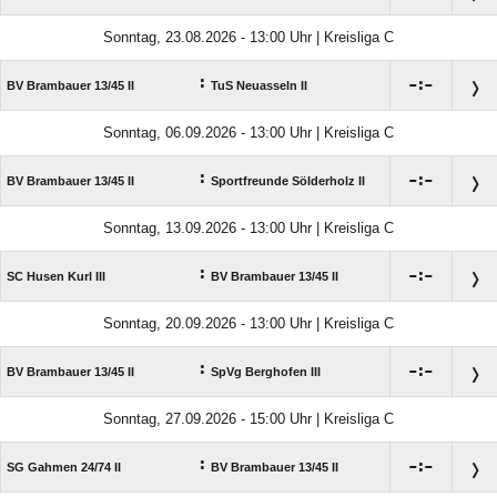
Sonntag, 23.08.2026 - 13:00 Uhr | Kreisliga C
:

:

BV Brambauer 13/​45 II
TuS Neuasseln II
Sonntag, 06.09.2026 - 13:00 Uhr | Kreisliga C
:

:

BV Brambauer 13/​45 II
Sportfreunde Sölderholz II
Sonntag, 13.09.2026 - 13:00 Uhr | Kreisliga C
:

:

SC Husen Kurl III
BV Brambauer 13/​45 II
Sonntag, 20.09.2026 - 13:00 Uhr | Kreisliga C
:

:

BV Brambauer 13/​45 II
SpVg Berghofen III
Sonntag, 27.09.2026 - 15:00 Uhr | Kreisliga C
:

:

SG Gahmen 24/​74 II
BV Brambauer 13/​45 II