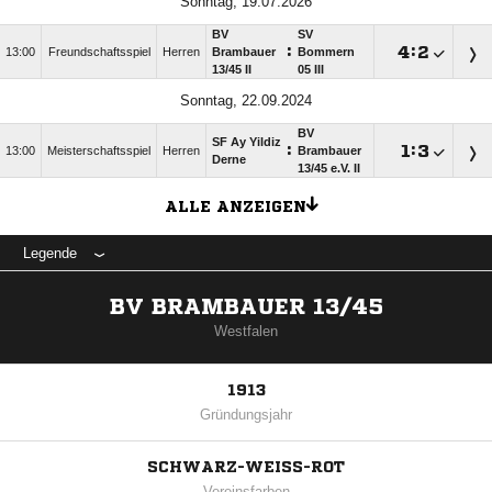
Sonntag, 19.07.2026
BV
SV
:

:

13:00
Freundschaftsspiel
Herren
Brambauer
Bommern
13/​45 II
05 III
Sonntag, 22.09.2024
BV
SF Ay Yildiz
:

:

13:00
Meisterschaftsspiel
Herren
Brambauer
Derne
13/​45 e.V. II
ALLE ANZEIGEN
Legende
BV BRAMBAUER 13/45
Westfalen
1913
Gründungsjahr
SCHWARZ-WEISS-ROT
Vereinsfarben