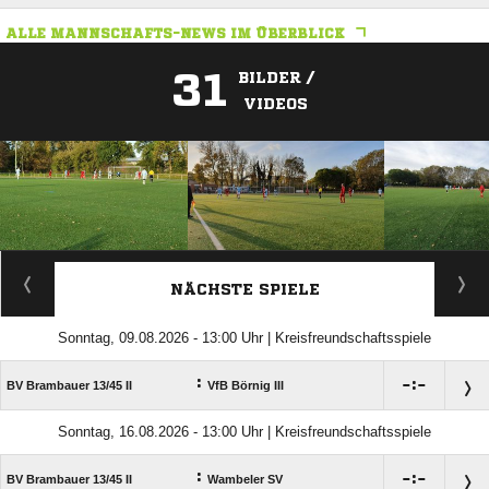
ALLE MANNSCHAFTS-NEWS IM ÜBERBLICK
31
BILDER /
VIDEOS
ANZEIGE
NÄCHSTE SPIELE
Sonntag, 09.08.2026 - 13:00 Uhr | Kreisfreundschaftsspiele
:

:

BV Brambauer 13/​45 II
VfB Börnig III
Sonntag, 16.08.2026 - 13:00 Uhr | Kreisfreundschaftsspiele
:

:

BV Brambauer 13/​45 II
Wambeler SV