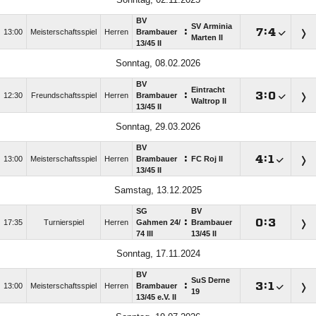
BV
SV Arminia
:

:

13:00
Meisterschaftsspiel
Herren
Brambauer
Marten II
13/​45 II
Sonntag, 08.02.2026
BV
Eintracht
:

:

12:30
Freundschaftsspiel
Herren
Brambauer
Waltrop II
13/​45 II
Sonntag, 29.03.2026
BV
:

:

13:00
Meisterschaftsspiel
Herren
Brambauer
FC Roj II
13/​45 II
Samstag, 13.12.2025
SG
BV
:

:

17:35
Turnierspiel
Herren
Gahmen 24/​
Brambauer
74 III
13/​45 II
Sonntag, 17.11.2024
BV
SuS Derne
:

:

13:00
Meisterschaftsspiel
Herren
Brambauer
19
13/​45 e.V. II