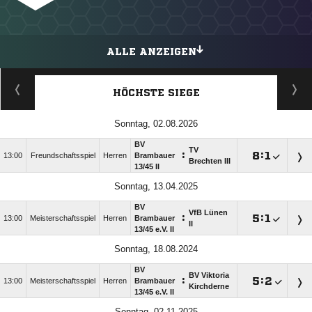
ALLE ANZEIGEN
HÖCHSTE SIEGE
Sonntag, 02.08.2026
BV
TV
:

:

13:00
Freundschaftsspiel
Herren
Brambauer
Brechten III
13/​45 II
Sonntag, 13.04.2025
BV
VfB Lünen
:

:

13:00
Meisterschaftsspiel
Herren
Brambauer
II
13/​45 e.V. II
Sonntag, 18.08.2024
BV
BV Viktoria
:

:

13:00
Meisterschaftsspiel
Herren
Brambauer
Kirchderne
13/​45 e.V. II
Sonntag, 02.11.2025