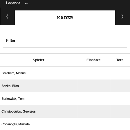
Legende
KADER
Filter
Spieler
Einsätze
Tore
 
 
 
 
 