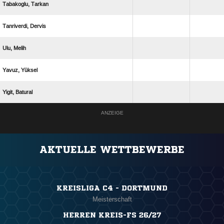
 
 
 
 
 
ANZEIGE
AKTUELLE WETTBEWERBE
KREISLIGA C4 - DORTMUND
Meisterschaft
HERREN KREIS-FS 26/27