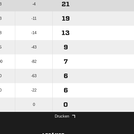
21
3
-4
19
3
-11
13
8
-14
9
5
-43
7
00
-82
6
0
-63
6
0
-22
0
0
Drucken