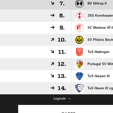
7.
BV Hiltrop II
8.
JSG Kornharpen 
9.
SC Weitmar 45 II
10.
SV Phönix Boc
11.
TuS Hattingen
12.
Portugal SV Witt
13.
TuS Harpen III
14.
TuS Heven III zg
Legende