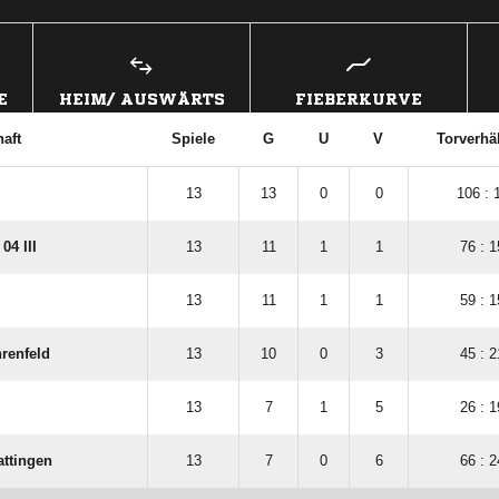
E
HEIM/ AUSWÄRTS
FIEBERKURVE
aft
Spiele
G
U
V
Torverhäl
13
13
0
0
106 : 
04 III
13
11
1
1
76 : 1
13
11
1
1
59 : 1
renfeld
13
10
0
3
45 : 2
13
7
1
5
26 : 1
ttingen
13
7
0
6
66 : 2