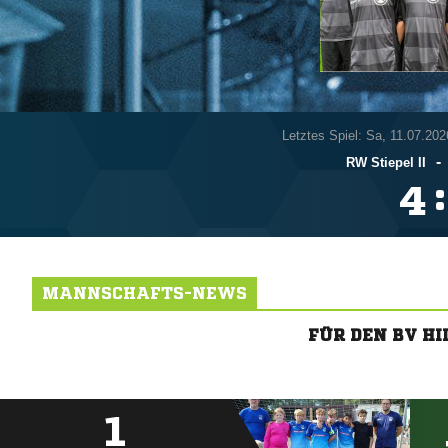
Letztes Spiel: Sa, 11.07.202
-
RW Stiepel II
:

MANNSCHAFTS-NEWS
FÜR DEN BV H
1