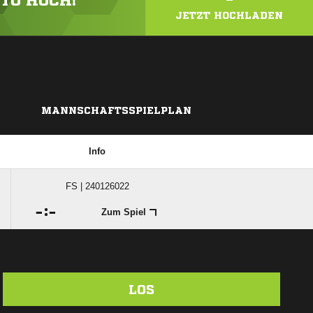
OTO HOCH!
JETZT HOCHLADEN
MANNSCHAFTSSPIELPLAN
Info
FS | 240126022

:

Zum Spiel
LOS