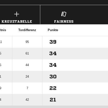
KREUZTABELLE
FAIRNESS
tnis
Tordifferenz
Punkte
39
11
95
34
5
61
34
5
44
30
1
24
22
9
7
21
4
42