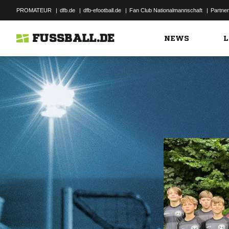
PROMATEUR
|
dfb.de
|
dfb-efootball.de
|
Fan Club Nationalmannschaft
|
Partner
FUSSBALL.DE
NEWS
L