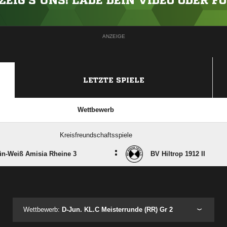
ZEIG'S UNS! LADE DEIN VIDEO ODER F
ANZEIGE
LETZTE SPIELE
Wettbewerb
Kreisfreundschaftsspiele
:
ün-Weiß Amisia Rheine 3
BV Hiltrop 1912 II
ANZEIGE
Wettbewerb:
D-Jun. KL.C Meisterrunde (RR) Gr 2