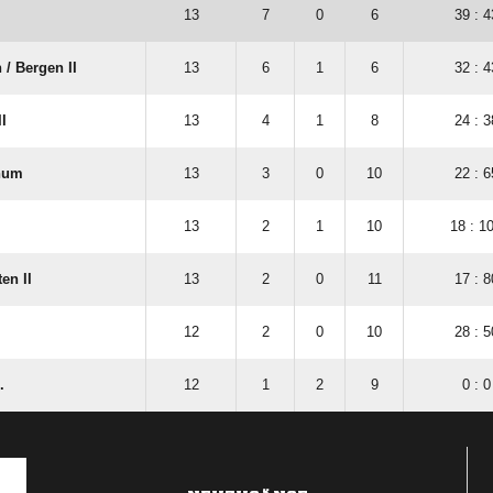
13
7
0
6
39 : 4
/​ Bergen II
13
6
1
6
32 : 4
I
13
4
1
8
24 : 3
hum
13
3
0
10
22 : 6
13
2
1
10
18 : 1
en II
13
2
0
11
17 : 8
12
2
0
10
28 : 5
.
12
1
2
9
0 : 0