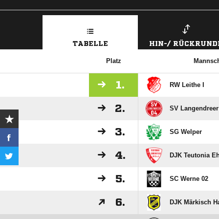
TABELLE
HIN-/ RÜCKRUND
Platz
Mannsch
1.
RW Leithe I
2.
SV Langendreer 
3.
SG Welper
4.
DJK Teutonia Eh
5.
SC Werne 02
6.
DJK Märkisch Ha