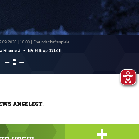
5.09.2026
|
10:00 | Freundschaftsspiele
-
a Rheine 3
BV Hiltrop 1912 II
:


EWS ANGELEGT.
+