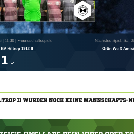
6
|
11:30 | Freundschaftsspiele
Nächstes Spiel: Sa, 0
BV Hiltrop 1912 II
Grün-Weiß Amisi

ILTROP II WURDEN NOCH KEINE MANNSCHAFTS-N