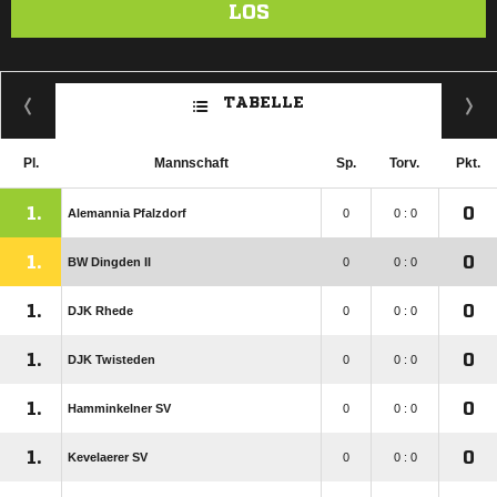
LOS
TABELLE
Pl.
Mannschaft
Sp.
Torv.
Pkt.
1.
0
Alemannia Pfalzdorf
0
0 : 0
1.
0
BW Dingden II
0
0 : 0
1.
0
DJK Rhede
0
0 : 0
1.
0
DJK Twisteden
0
0 : 0
1.
0
Hamminkelner SV
0
0 : 0
1.
0
Kevelaerer SV
0
0 : 0