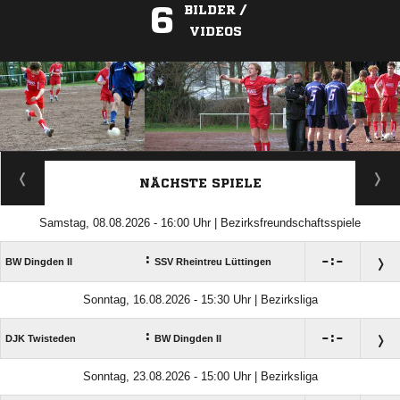
6
BILDER /
VIDEOS
ANZEIGE
NÄCHSTE SPIELE
Samstag, 08.08.2026 - 16:00 Uhr | Bezirksfreundschaftsspiele
:

:

BW Dingden II
SSV Rheintreu Lüttingen
Sonntag, 16.08.2026 - 15:30 Uhr | Bezirksliga
:

:

DJK Twisteden
BW Dingden II
Sonntag, 23.08.2026 - 15:00 Uhr | Bezirksliga