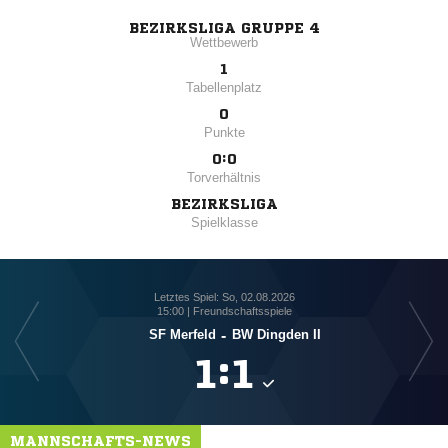
BEZIRKSLIGA GRUPPE 4
Wettbewerb
1
Tabellenplatz
0
Punkte
0:0
Torverhältnis
BEZIRKSLIGA
Spielklasse
Letztes Spiel: So, 02.08.2026
15:00 | Freundschaftsspiele
SF Merfeld
-
BW Dingden II

:

MANNSCHAFTS-NEWS