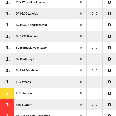
1.
0
PSV Wesel-Lackhausen
0
0 : 0
1.
0
SF 97/​30 Lowick
0
0 : 0
1.
0
SV 08/​29 Friedrichsfeld
0
0 : 0
1.
0
SV 1926 Rindern
0
0 : 0
1.
0
SV Borussia Veen 1920
0
0 : 0
1.
0
SV Budberg II
0
0 : 0
1.
0
SuS 09 Dinslaken
0
0 : 0
1.
0
TSV Weeze
0
0 : 0
1.
0
TUS Xanten
0
0 : 0
1.
0
TuS Stenern
0
0 : 0