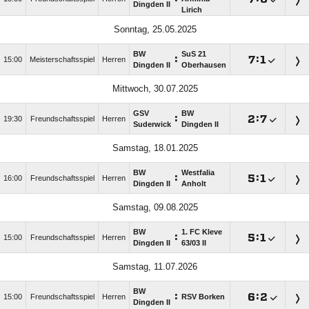
Dingden II
Lirich
Sonntag, 25.05.2025
BW
SuS 21
:

:

15:00
Meisterschaftsspiel
Herren
Dingden II
Oberhausen
Mittwoch, 30.07.2025
GSV
BW
:

:

19:30
Freundschaftsspiel
Herren
Suderwick
Dingden II
Samstag, 18.01.2025
BW
Westfalia
:

:

16:00
Freundschaftsspiel
Herren
Dingden II
Anholt
Samstag, 09.08.2025
BW
1. FC Kleve
:

:

15:00
Freundschaftsspiel
Herren
Dingden II
63/​03 II
Samstag, 11.07.2026
BW
:

:

15:00
Freundschaftsspiel
Herren
RSV Borken
Dingden II