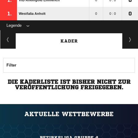
1.
0
VfB Rheingold Emmerich
0
0 : 0
1.
0
Westfalia Anholt
0
0 : 0
Legende
KADER
Filter
DIE KADERLISTE IST BISHER NICHT ZUR
VERÖFFENTLICHUNG FREIGEGEBEN.
AKTUELLE WETTBEWERBE
BEZIRKSLIGA GRUPPE 4