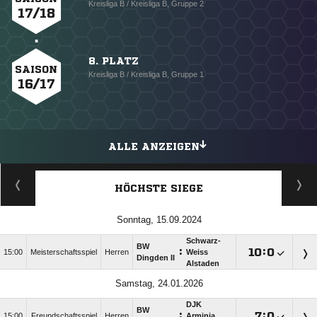
Kreisliga B / Kreisliga B, Gruppe 2
17/18
8. PLATZ
SAISON
Kreisliga B / Kreisliga B, Gruppe 1
16/17
ALLE ANZEIGEN
HÖCHSTE SIEGE
Sonntag, 15.09.2024
Schwarz-
BW
:

:

15:00
Meisterschaftsspiel
Herren
Weiss
Dingden II
Alstaden
Samstag, 24.01.2026
DJK
BW
:

:

15:00
Freundschaftsspiel
Herren
Arminia