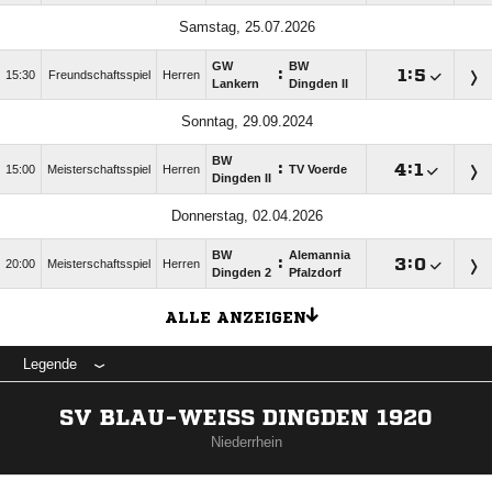
Samstag, 25.07.2026
GW
BW
:

:

15:30
Freundschaftsspiel
Herren
Lankern
Dingden II
Sonntag, 29.09.2024
BW
:

:

15:00
Meisterschaftsspiel
Herren
TV Voerde
Dingden II
Donnerstag, 02.04.2026
BW
Alemannia
:

:

20:00
Meisterschaftsspiel
Herren
Dingden 2
Pfalzdorf
ALLE ANZEIGEN
Legende
SV BLAU-WEISS DINGDEN 1920
Niederrhein