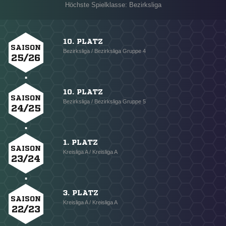
Höchste Spielklasse: Bezirksliga
10. PLATZ
SAISON
Bezirksliga / Bezirksliga Gruppe 4
25/26
10. PLATZ
SAISON
Bezirksliga / Bezirksliga Gruppe 5
24/25
1. PLATZ
SAISON
Kreisliga A / Kreisliga A
23/24
3. PLATZ
SAISON
Kreisliga A / Kreisliga A
22/23