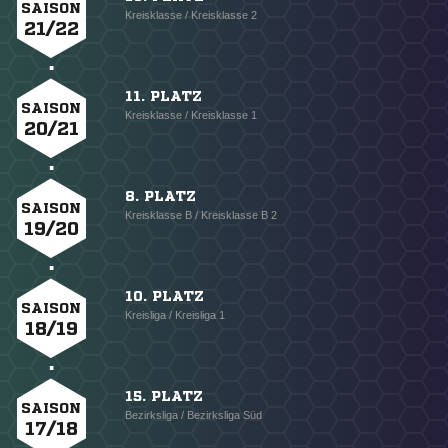
SAISON
Kreisklasse / Kreisklasse 2
21/22
11. PLATZ
SAISON
Kreisklasse / Kreisklasse 1
20/21
8. PLATZ
SAISON
Kreisklasse B / Kreisklasse B 2
19/20
10. PLATZ
SAISON
Kreisliga / Kreisliga 1
18/19
15. PLATZ
SAISON
Bezirksliga / Bezirksliga Süd
17/18