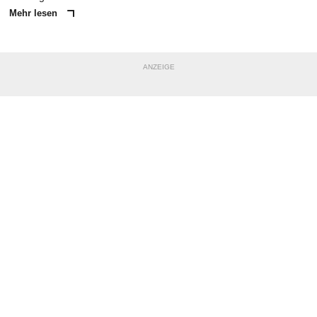
Mehr lesen
ANZEIGE
NACHRICHT SENDEN
* Pflichtfelder