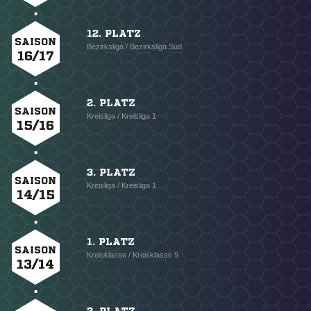
12. PLATZ
SAISON
Bezirksliga / Bezirksliga Süd
16/17
2. PLATZ
SAISON
Kreisliga / Kreisliga 1
15/16
3. PLATZ
SAISON
Kreisliga / Kreisliga 1
14/15
1. PLATZ
SAISON
Kreisklasse / Kreisklasse 9
13/14