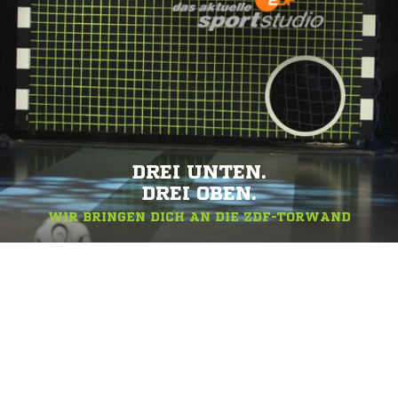
DREI UNTEN.
DREI OBEN.
WIR BRINGEN DICH AN DIE ZDF-TORWAND