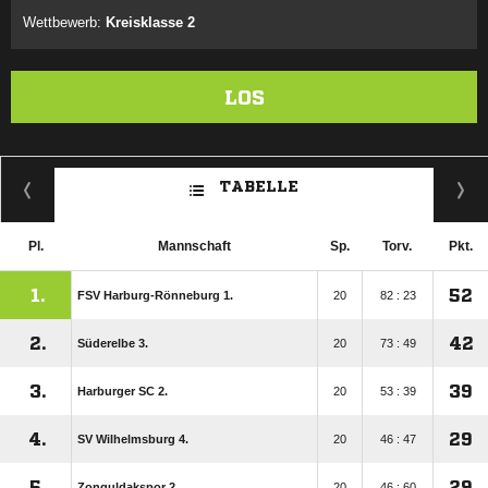
Wettbewerb:
Kreisklasse 2
LOS
TABELLE
Pl.
Mannschaft
Sp.
Torv.
Pkt.
1.
52
FSV Harburg-Rönneburg 1.
20
82 : 23
2.
42
Süderelbe 3.
20
73 : 49
3.
39
Harburger SC 2.
20
53 : 39
4.
29
SV Wilhelmsburg 4.
20
46 : 47
5.
29
Zonguldakspor 2.
20
46 : 60