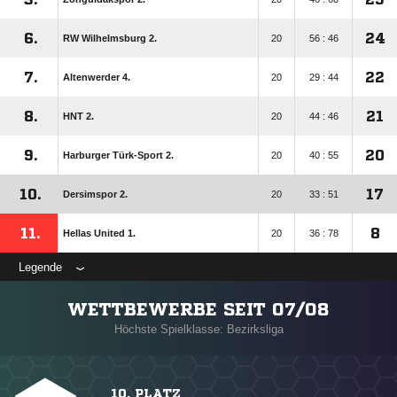
6.
24
RW Wilhelmsburg 2.
20
56 : 46
7.
22
Altenwerder 4.
20
29 : 44
8.
21
HNT 2.
20
44 : 46
9.
20
Harburger Türk-Sport 2.
20
40 : 55
10.
17
Dersimspor 2.
20
33 : 51
11.
8
Hellas United 1.
20
36 : 78
Legende
WETTBEWERBE SEIT 07/08
Höchste Spielklasse: Bezirksliga
10. PLATZ