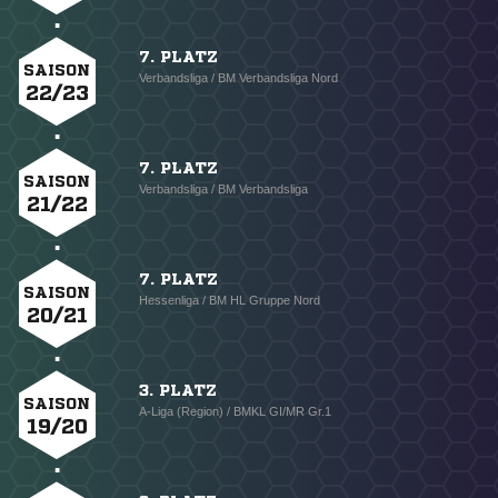
7. PLATZ
SAISON
Verbandsliga / BM Verbandsliga Nord
22/23
7. PLATZ
SAISON
Verbandsliga / BM Verbandsliga
21/22
7. PLATZ
SAISON
Hessenliga / BM HL Gruppe Nord
20/21
3. PLATZ
SAISON
A-Liga (Region) / BMKL GI/MR Gr.1
19/20