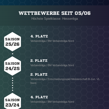
WETTBEWERBE SEIT 05/06
Höchste Spielklasse: Hessenliga
4. PLATZ
SAISON
Verbandsliga / BM Verbandsliga Nord
25/26
2. PLATZ
SAISON
Verbandsliga / BM Verbandsliga Nord
24/25
2. PLATZ
Verbandsliga / Entscheidungsspiel Meisterschaft B-Jun. VL
Nord
4. PLATZ
SAISON
Verbandsliga / BM Verbandsliga Nord
23/24