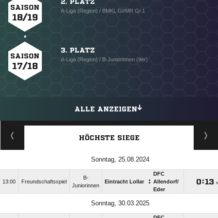
2. PLATZ
SAISON
A-Liga (Region) / BMKL GI/MR Gr.1
18/19
3. PLATZ
SAISON
A-Liga (Region) / B-Juniorinnen (9er)
17/18
ALLE ANZEIGEN
HÖCHSTE SIEGE
Sonntag, 25.08.2024
DFC
B-
:

:

13:00
Freundschaftsspiel
Eintracht Lollar
Allendorf/​
Juniorinnen
Eder
Sonntag, 30.03.2025
DFC