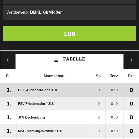
Wettbewerb:
BMKL GI/MR 9er
LOS
TABELLE
Pl.
Mannschaft
Sp.
Torv.
Pkt.
1.
0
DFC Allendorf/​Eder U18
0
0 : 0
1.
0
FSV Friedensdorf U18
0
0 : 0
1.
0
JFV Eschenburg
0
0 : 0
1.
0
MSG Marburg/​Weimar 2 U18
0
0 : 0