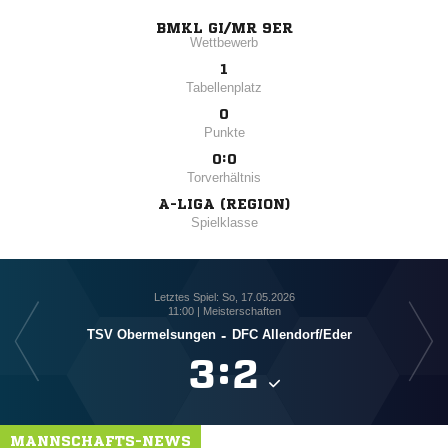
BMKL GI/MR 9ER
Wettbewerb
1
Tabellenplatz
0
Punkte
0:0
Torverhältnis
A-LIGA (REGION)
Spielklasse
Letztes Spiel: So, 17.05.2026
11:00 | Meisterschaften
TSV Obermelsungen
-
DFC Allendorf/​Eder

:

MANNSCHAFTS-NEWS