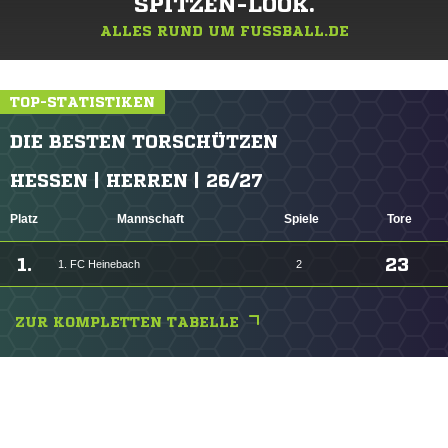
SPITZEN-LOOK.
ALLES RUND UM FUSSBALL.DE
TOP-STATISTIKEN
DIE BESTEN TORSCHÜTZEN
HESSEN | HERREN | 26/27
Platz
Mannschaft
Spiele
Tore
1.
23
1. FC Heinebach
2
ZUR KOMPLETTEN TABELLE