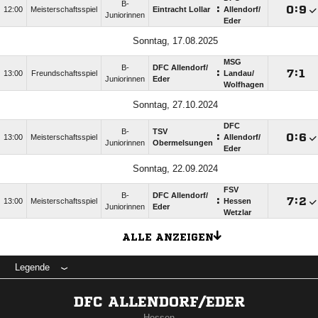
B-
:

:

12:00
Meisterschaftsspiel
Eintracht Lollar
Allendorf/​
Juniorinnen
Eder
Sonntag, 17.08.2025
MSG
B-
DFC Allendorf/​
:

:

13:00
Freundschaftsspiel
Landau/​
Juniorinnen
Eder
Wolfhagen
Sonntag, 27.10.2024
DFC
B-
TSV
:

:

13:00
Meisterschaftsspiel
Allendorf/​
Juniorinnen
Obermelsungen
Eder
Sonntag, 22.09.2024
FSV
B-
DFC Allendorf/​
:

:

13:00
Meisterschaftsspiel
Hessen
Juniorinnen
Eder
Wetzlar
ALLE ANZEIGEN
Legende
DFC ALLENDORF/EDER
Hessen