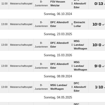
B-
FSV Hessen
:

:

11:00
Meisterschaftsspiel
Allendorf/​
Juniorinnen
Wetzlar
Eder
Sonntag, 06.10.2024
B-
DFC Allendorf/​
Eintracht
:

:

13:00
Meisterschaftsspiel
Juniorinnen
Eder
Lollar
Sonntag, 23.03.2025
MSG
B-
DFC Allendorf/​
:

:

13:00
Meisterschaftsspiel
Landau/​
Juniorinnen
Eder
Wolfhagen
Sonntag, 15.03.2026
MSG
B-
DFC Allendorf/​
:

:

13:00
Meisterschaftsspiel
Landau/​
Juniorinnen
Eder
Wolfhagen
Sonntag, 08.09.2024
DFC
B-
MSG Landau/​
:

:

13:00
Meisterschaftsspiel
Allendorf/​
Juniorinnen
Wolfhagen
Eder
Sonntag, 04.05.2025
DFC