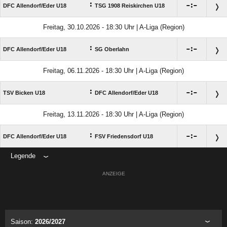
:

:

DFC Allendorf/​Eder U18
TSG 1908 Reiskirchen U18
Freitag, 30.10.2026 - 18:30 Uhr | A-Liga (Region)
:

:

DFC Allendorf/​Eder U18
SG Oberlahn
Freitag, 06.11.2026 - 18:30 Uhr | A-Liga (Region)
:

:

TSV Bicken U18
DFC Allendorf/​Eder U18
Freitag, 13.11.2026 - 18:30 Uhr | A-Liga (Region)
:

:

DFC Allendorf/​Eder U18
FSV Friedensdorf U18
Legende
ANZEIGE
Saison:
2026/2027