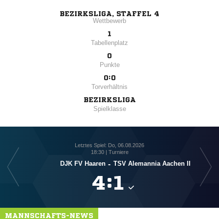
BEZIRKSLIGA, STAFFEL 4
Wettbewerb
1
Tabellenplatz
0
Punkte
0:0
Torverhältnis
BEZIRKSLIGA
Spielklasse
Letztes Spiel: Do, 06.08.2026
18:30 | Turniere
DJK FV Haaren
-
TSV Alemannia Aachen II
G

:

MANNSCHAFTS-NEWS