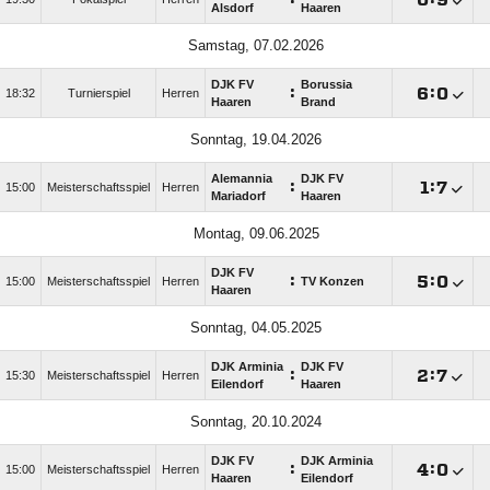
Alsdorf
Haaren
Samstag, 07.02.2026
DJK FV
Borussia
:

:

18:32
Turnierspiel
Herren
Haaren
Brand
Sonntag, 19.04.2026
Alemannia
DJK FV
:

:

15:00
Meisterschaftsspiel
Herren
Mariadorf
Haaren
Montag, 09.06.2025
DJK FV
:

:

15:00
Meisterschaftsspiel
Herren
TV Konzen
Haaren
Sonntag, 04.05.2025
DJK Arminia
DJK FV
:

:

15:30
Meisterschaftsspiel
Herren
Eilendorf
Haaren
Sonntag, 20.10.2024
DJK FV
DJK Arminia
:

:

15:00
Meisterschaftsspiel
Herren
Haaren
Eilendorf