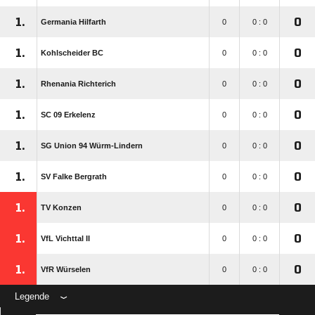
1.
0
Germania Hilfarth
0
0 : 0
1.
0
Kohlscheider BC
0
0 : 0
1.
0
Rhenania Richterich
0
0 : 0
1.
0
SC 09 Erkelenz
0
0 : 0
1.
0
SG Union 94 Würm-Lindern
0
0 : 0
1.
0
SV Falke Bergrath
0
0 : 0
1.
0
TV Konzen
0
0 : 0
1.
0
VfL Vichttal II
0
0 : 0
1.
0
VfR Würselen
0
0 : 0
Legende