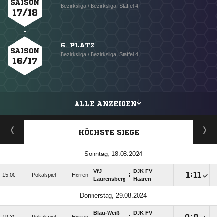
SAISON
Bezirksliga / Bezirksliga, Staffel 4
17/18
6. PLATZ
SAISON
Bezirksliga / Bezirksliga, Staffel 4
16/17
ALLE ANZEIGEN
HÖCHSTE SIEGE
Sonntag, 18.08.2024
VfJ
DJK FV
:

:

15:00
Pokalspiel
Herren
Laurensberg
Haaren
Donnerstag, 29.08.2024
Blau-Weiß
DJK FV
:

:

19:30
Pokalspiel
Herren