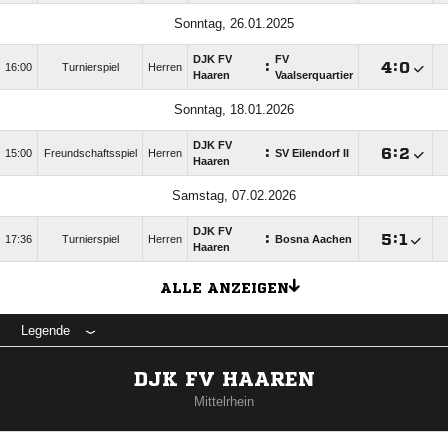
Sonntag, 26.01.2025
DJK FV
FV
:

:

16:00
Turnierspiel
Herren
Haaren
Vaalserquartier
Sonntag, 18.01.2026
DJK FV
:

:

15:00
Freundschaftsspiel
Herren
SV Eilendorf II
Haaren
Samstag, 07.02.2026
DJK FV
:

:

17:36
Turnierspiel
Herren
Bosna Aachen
Haaren
ALLE ANZEIGEN
Legende
DJK FV HAAREN
Mittelrhein