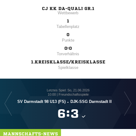
CJ KK DA-QUALI GR.1
Wettbewerb
1
Tabellenplatz
0
Punkte
0:0
Torverhältnis
1.KREISKLASSE/KREISKLASSE
Spielklasse
Letztes Spiel: So, 21.06.2026
10:00 | Freundschaftsspiele
SV Darmstadt 98 U13 (FS)
-
DJK-SSG Darmstadt II

:

MANNSCHAFTS-NEWS