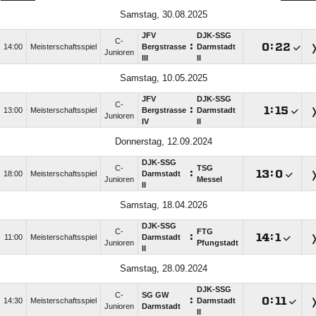
Samstag, 30.08.2025
JFV
DJK-SSG
C-
:

:

14:00
Meisterschaftsspiel
Bergstrasse
Darmstadt
Junioren
III
II
Samstag, 10.05.2025
JFV
DJK-SSG
C-
:

:

13:00
Meisterschaftsspiel
Bergstrasse
Darmstadt
Junioren
IV
II
Donnerstag, 12.09.2024
DJK-SSG
C-
TSG
:

:

18:00
Meisterschaftsspiel
Darmstadt
Junioren
Messel
II
Samstag, 18.04.2026
DJK-SSG
C-
FTG
:

:

11:00
Meisterschaftsspiel
Darmstadt
Junioren
Pfungstadt
II
Samstag, 28.09.2024
DJK-SSG
C-
SG GW
:

:

14:30
Meisterschaftsspiel
Darmstadt
Junioren
Darmstadt
II