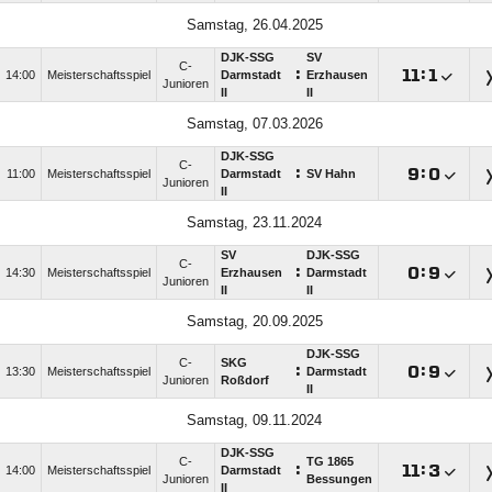
Samstag, 26.04.2025
DJK-SSG
SV
C-
:

:

14:00
Meisterschaftsspiel
Darmstadt
Erzhausen
Junioren
II
II
Samstag, 07.03.2026
DJK-SSG
C-
:

:

11:00
Meisterschaftsspiel
Darmstadt
SV Hahn
Junioren
II
Samstag, 23.11.2024
SV
DJK-SSG
C-
:

:

14:30
Meisterschaftsspiel
Erzhausen
Darmstadt
Junioren
II
II
Samstag, 20.09.2025
DJK-SSG
C-
SKG
:

:

13:30
Meisterschaftsspiel
Darmstadt
Junioren
Roßdorf
II
Samstag, 09.11.2024
DJK-SSG
C-
TG 1865
:

:

14:00
Meisterschaftsspiel
Darmstadt
Junioren
Bessungen
II