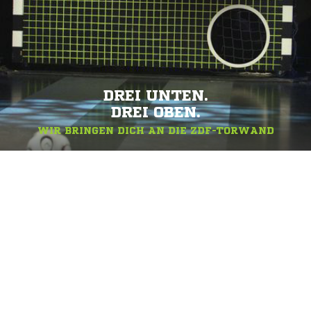
DREI UNTEN.
DREI OBEN.
WIR BRINGEN DICH AN DIE ZDF-TORWAND