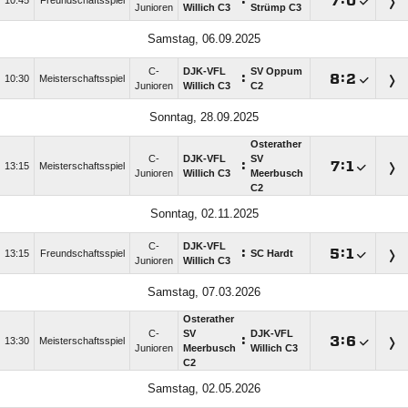
:

:

10:45
Freundschaftsspiel
Junioren
Willich C3
Strümp C3
Samstag, 06.09.2025
C-
DJK-VFL
SV Oppum
:

:

10:30
Meisterschaftsspiel
Junioren
Willich C3
C2
Sonntag, 28.09.2025
Osterather
C-
DJK-VFL
SV
:

:

13:15
Meisterschaftsspiel
Junioren
Willich C3
Meerbusch
C2
Sonntag, 02.11.2025
C-
DJK-VFL
:

:

13:15
Freundschaftsspiel
SC Hardt
Junioren
Willich C3
Samstag, 07.03.2026
Osterather
C-
SV
DJK-VFL
:

:

13:30
Meisterschaftsspiel
Junioren
Meerbusch
Willich C3
C2
Samstag, 02.05.2026