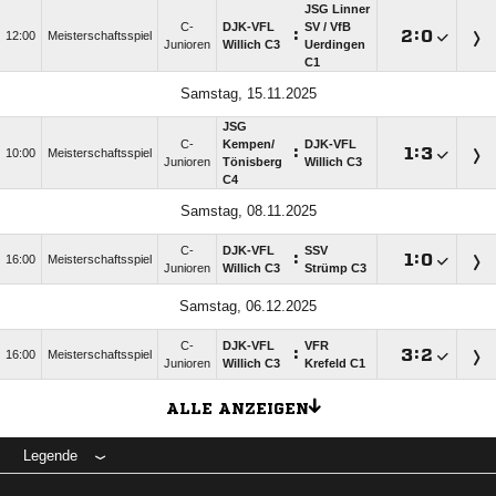
JSG Linner
C-
DJK-VFL
SV /​ VfB
:

:

12:00
Meisterschaftsspiel
Junioren
Willich C3
Uerdingen
C1
Samstag, 15.11.2025
JSG
C-
Kempen/​
DJK-VFL
:

:

10:00
Meisterschaftsspiel
Junioren
Tönisberg
Willich C3
C4
Samstag, 08.11.2025
C-
DJK-VFL
SSV
:

:

16:00
Meisterschaftsspiel
Junioren
Willich C3
Strümp C3
Samstag, 06.12.2025
C-
DJK-VFL
VFR
:

:

16:00
Meisterschaftsspiel
Junioren
Willich C3
Krefeld C1
ALLE ANZEIGEN
Legende