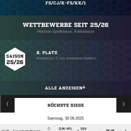
FS/CJ/K-FS/KK/1
WETTBEWERBE SEIT 25/26
Höchste Spielklasse: Kreisklasse
6. PLATZ
SAISON
Kreisklasse / C-Jun. Kreisklasse Staffel 3
25/26
ALLE ANZEIGEN
HÖCHSTE SIEGE
Samstag, 30.08.2025
C-
DJK-VFL
SSV