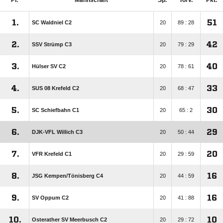
Pl.
Mannschaft
Sp.
Torv.
Pkt.
1.
51
SC Waldniel C2
20
89 : 28
2.
42
SSV Strümp C3
20
79 : 29
3.
40
Hülser SV C2
20
78 : 61
4.
33
SUS 08 Krefeld C2
20
68 : 47
5.
30
SC Schiefbahn C1
20
65 : 2
6.
29
DJK-VFL Willich C3
20
50 : 44
7.
20
VFR Krefeld C1
20
29 : 59
8.
16
JSG Kempen/​Tönisberg C4
20
44 : 59
9.
16
SV Oppum C2
20
41 : 88
10.
10
Osterather SV Meerbusch C2
20
29 : 72