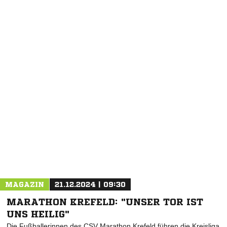
NACHRICHT SENDEN
* Pflichtfelder
MAGAZIN
21.12.2024 | 09:30
MARATHON KREFELD: "UNSER TOR IST
UNS HEILIG"
Die Fußballerinnen des CSV Marathon Krefeld führen die Kreisliga