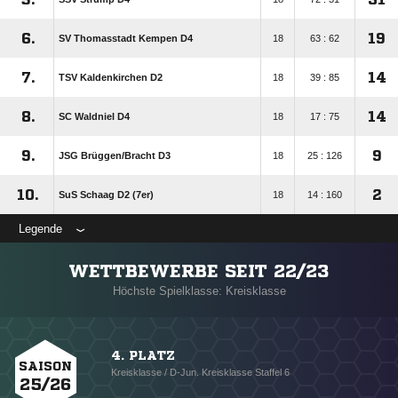
6.
19
SV Thomasstadt Kempen D4
18
63 : 62
7.
14
TSV Kaldenkirchen D2
18
39 : 85
8.
14
SC Waldniel D4
18
17 : 75
9.
9
JSG Brüggen/​Bracht D3
18
25 : 126
10.
2
SuS Schaag D2 (7er)
18
14 : 160
Legende
WETTBEWERBE SEIT 22/23
Höchste Spielklasse: Kreisklasse
4. PLATZ
SAISON
Kreisklasse / D-Jun. Kreisklasse Staffel 6
25/26