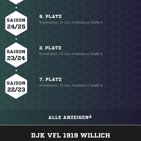
6. PLATZ
SAISON
Kreisklasse / D-Jun. Kreisklasse Staffel 4
24/25
2. PLATZ
SAISON
Kreisklasse / D-Jun. Kreisklasse Staffel 5
23/24
7. PLATZ
SAISON
Kreisklasse / D-Jun. Kreisklasse Staffel 6
22/23
ALLE ANZEIGEN
DJK VFL 1919 WILLICH