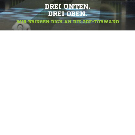
DREI UNTEN.
DREI OBEN.
WIR BRINGEN DICH AN DIE ZDF-TORWAND