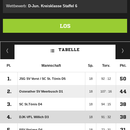
Wettbewerb:
D-Jun. Kreisklasse Staffel 6
LOS
TABELLE
Pl.
Mannschaft
Sp.
Torv.
Pkt.
1.
50
JSG SV Vorst /​ SC St. Tönis D5
18
92 : 12
2.
44
Osterather SV Meerbusch D1
18
107 : 16
3.
38
SC St.Tönis D4
18
94 : 15
4.
38
DJK-VFL Willich D3
18
91 : 32
5.
31
SSV Strümp D4
18
72 : 31