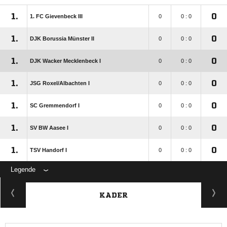
1.
0
1. FC Gievenbeck III
0
0 : 0
1.
0
DJK Borussia Münster II
0
0 : 0
1.
0
DJK Wacker Mecklenbeck I
0
0 : 0
1.
0
JSG Roxel/​Albachten I
0
0 : 0
1.
0
SC Gremmendorf I
0
0 : 0
1.
0
SV BW Aasee I
0
0 : 0
1.
0
TSV Handorf I
0
0 : 0
Legende
KADER