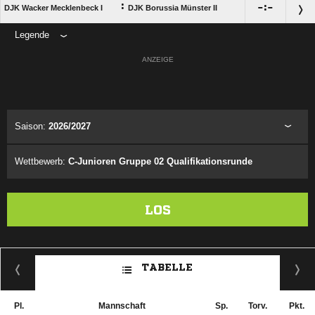
:

:

DJK Wacker Mecklenbeck I
DJK Borussia Münster II
Legende
ANZEIGE
Saison:
2026/2027
Wettbewerb:
C-Junioren Gruppe 02 Qualifikationsrunde
LOS
TABELLE
Pl.
Mannschaft
Sp.
Torv.
Pkt.