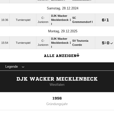
Samstag, 28.12.2024
DJK Wacker
C-
SC
:

:

16:36
Turnierspiel
Mecklenbeck
Junioren
Gremmendorf I
I
Montag, 29.12.2025
DJK Wacker
C-
SV Teutonia
:

:

15:54
Turnierspiel
Mecklenbeck
Junioren
Coerde
I
ALLE ANZEIGEN
Legende
DJK WACKER MECKLENBECK
Westfalen
1956
Gründungsjahr