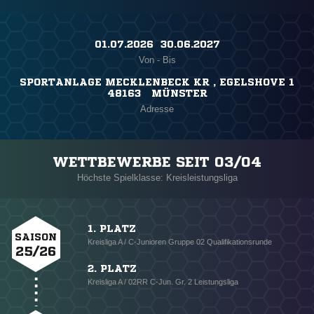
01.07.2026 ​ 30.06.2027
Von - Bis
SPORTANLAGE MECKLENBECK KR , EGELSHOVE 1
48163 MÜNSTER
Adresse
WETTBEWERBE SEIT 03/04
Höchste Spielklasse: Kreisleistungsliga
1. PLATZ
SAISON
Kreisliga A / C-Junioren Gruppe 02 Qualifikationsrunde
25/26
2. PLATZ
Kreisliga A / 02RR C-Jun. Gr. 2 Leistungsliga