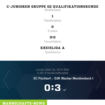
C-JUNIOREN GRUPPE 02 QUALIFIKATIONSRUNDE
Wettbewerb
1
Tabellenplatz
0
Punkte
0:0
Torverhältnis
KREISLIGA A
Spielklasse
Letztes Spiel: Sa, 18.07.2026
11:00 | Freundschaftsspiele
SC Füchtorf
-
DJK Wacker Mecklenbeck I
D

:

MANNSCHAFTS-NEWS