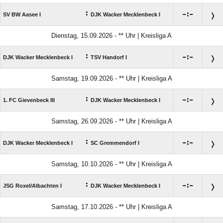
:

:

SV BW Aasee I
DJK Wacker Mecklenbeck I
Dienstag, 15.09.2026 - ** Uhr | Kreisliga A
:

:

DJK Wacker Mecklenbeck I
TSV Handorf I
Samstag, 19.09.2026 - ** Uhr | Kreisliga A
:

:

1. FC Gievenbeck III
DJK Wacker Mecklenbeck I
Samstag, 26.09.2026 - ** Uhr | Kreisliga A
:

:

DJK Wacker Mecklenbeck I
SC Gremmendorf I
Samstag, 10.10.2026 - ** Uhr | Kreisliga A
:

:

JSG Roxel/​Albachten I
DJK Wacker Mecklenbeck I
Samstag, 17.10.2026 - ** Uhr | Kreisliga A