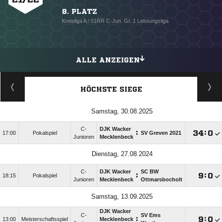
8. PLATZ
Kreisliga A / 01RR C-Jun. Gr. 1 Leistungsliga
ALLE ANZEIGEN
HÖCHSTE SIEGE
Samstag, 30.08.2025
C-
DJK Wacker
:

:

17:00
Pokalspiel
SV Greven 2021
Junioren
Mecklenbeck
Dienstag, 27.08.2024
C-
DJK Wacker
SC BW
:

:

18:15
Pokalspiel
Junioren
Mecklenbeck
Ottmarsbocholt
Samstag, 13.09.2025
DJK Wacker
C-
SV Ems
:

:

13:00
Meisterschaftsspiel
Mecklenbeck