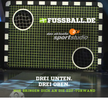
DREI UNTEN.
DREI OBEN.
WIR BRINGEN DICH AN DIE ZDF-TORWAND