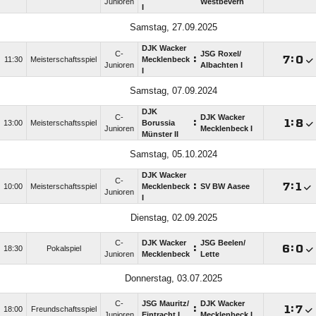
Junioren
Westbevern
I
Samstag, 27.09.2025
DJK Wacker
C-
JSG Roxel/​
:

:

11:30
Meisterschaftsspiel
Mecklenbeck
Junioren
Albachten I
I
Samstag, 07.09.2024
DJK
C-
DJK Wacker
:

:

13:00
Meisterschaftsspiel
Borussia
Junioren
Mecklenbeck I
Münster II
Samstag, 05.10.2024
DJK Wacker
C-
:

:

10:00
Meisterschaftsspiel
Mecklenbeck
SV BW Aasee
Junioren
I
Dienstag, 02.09.2025
C-
DJK Wacker
JSG Beelen/​
:

:

18:30
Pokalspiel
Junioren
Mecklenbeck
Lette
Donnerstag, 03.07.2025
C-
JSG Mauritz/​
DJK Wacker
:

:

18:00
Freundschaftsspiel
Junioren
Eintracht I
Mecklenbeck I