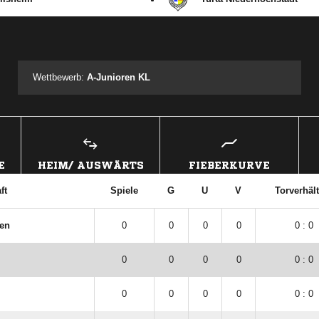
ANZEIGE
Wettbewerb:
A-Junioren KL
E
HEIM/ AUSWÄRTS
FIEBERKURVE
ft
Spiele
G
U
V
Torverhält
gen
0
0
0
0
0 : 0
0
0
0
0
0 : 0
0
0
0
0
0 : 0