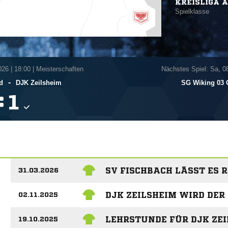
KREISLIGA A
Spielklasse
026
|
18:00 | Meisterschaften
Nächstes Spiel: Sa, 0
-
d
DJK Zeilsheim
SG Wiking 03 
:

SV FISCHBACH LÄSST ES 
31.03.2026
DJK ZEILSHEIM WIRD DER
02.11.2025
LEHRSTUNDE FÜR DJK ZE
19.10.2025