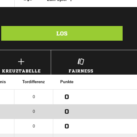
LOS
KREUZTABELLE
FAIRNESS
nis
Tordifferenz
Punkte
0
0
0
0
0
0