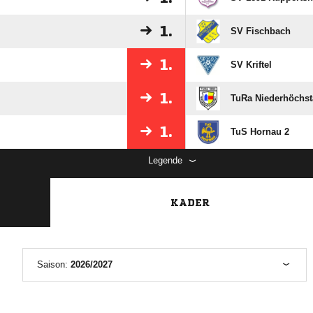
1.
SV Fischbach
1.
SV Kriftel
1.
TuRa Niederhöchst
1.
TuS Hornau 2
Legende
KADER
Saison:
2026/2027