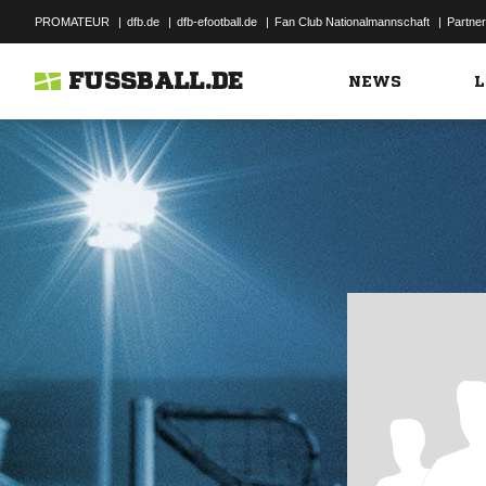
PROMATEUR
|
dfb.de
|
dfb-efootball.de
|
Fan Club Nationalmannschaft
|
Partner
FUSSBALL.DE
NEWS
L