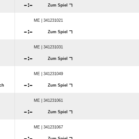

:

Zum Spiel
ME | 341231021

:

Zum Spiel
ME | 341231031

:

Zum Spiel
ME | 341231049

:

ch
Zum Spiel
ME | 341231061

:

Zum Spiel
ME | 341231067

:

Zum Spiel