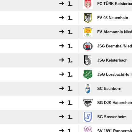
1.
FC TÜRK Kelsterb
1.
FV 08 Neuenhain
1.
FV Alemannia Nie
1.
JSG Bremthal/​Nie
1.
JSG Kelsterbach
1.
JSG Lorsbach/​Hof
1.
SC Eschborn
1.
SG DJK Hattershe
1.
SG Sossenheim
1.
SV 1891 Ruppertsh