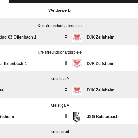
Wettbewerb
Kreisfreundschaftsspiele
:
ing 03 Offenbach 1
DJK Zeilsheim
Kreisfreundschaftsspiele
:
r-Erlenbach 1
DJK Zeilsheim
Kreisliga A
:
tel
DJK Zeilsheim
Kreisliga A
:
ilsheim
JSG Kelsterbach
Kreispokal