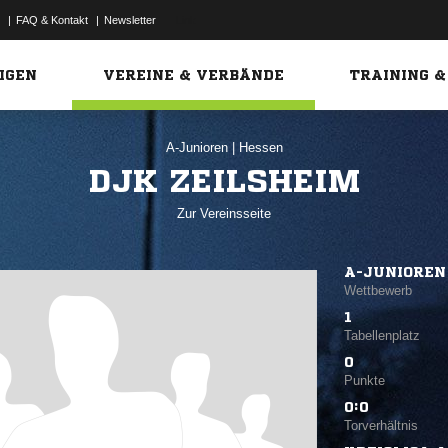
|
FAQ & Kontakt
|
Newsletter
Link
IGEN
VEREINE & VERBÄNDE
TRAINING &
A-Junioren
|
Hessen
DJK ZEILSHEIM
Zur Vereinsseite
A-JUNIOREN
Wettbewerb
1
Tabellenplatz
0
Punkte
0:0
Torverhältnis