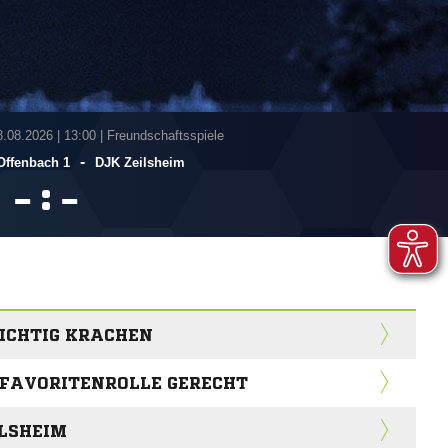
8.08.2026
|
13:00 | Freundschaftsspiele
-
Offenbach 1
DJK Zeilsheim
:


RICHTIG KRACHEN
 FAVORITENROLLE GERECHT
ILSHEIM