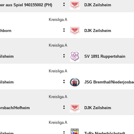
:
er aus Spiel 940155002 (PH)
DJK Zeilsheim
Kreisliga A
:
chborn
DJK Zeilsheim
Kreisliga A
:
ilsheim
SV 1891 Ruppertshain
Kreisliga A
:
ilsheim
JSG Bremthal/​Niederjosba
Kreisliga A
:
rsbach/​Hofheim
DJK Zeilsheim
Kreisliga A
:
ilsheim
TuRa Niederhöchstadt