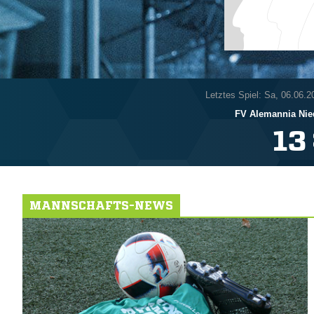
Letztes Spiel: Sa, 06.06.2
FV Alemannia Nie

MANNSCHAFTS-NEWS