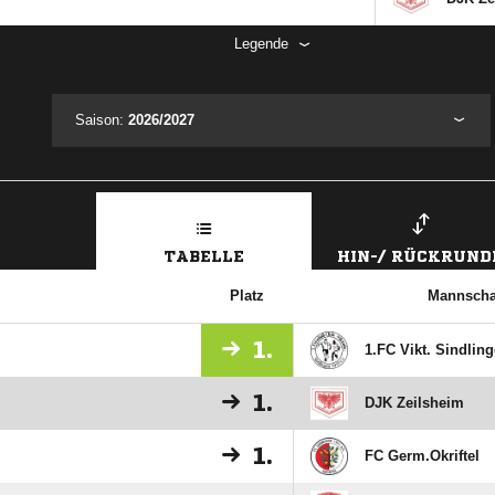
Legende
Saison:
2026/2027
TABELLE
HIN-/ RÜCKRUND
Platz
Mannscha
1.
1.FC Vikt. Sindlin
1.
DJK Zeilsheim
1.
FC Germ.Okriftel