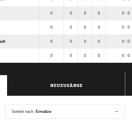
0
0
0
0
0 : 0
0
0
0
0
0 : 0
adt
0
0
0
0
0 : 0
0
0
0
0
0 : 0
NEUZUGÄNGE
Sortiert nach:
Einsätze