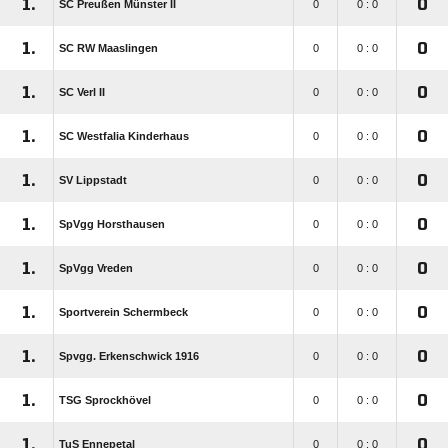
1.
0
SC Preußen Münster II
0
0 : 0
1.
0
SC RW Maaslingen
0
0 : 0
1.
0
SC Verl II
0
0 : 0
1.
0
SC Westfalia Kinderhaus
0
0 : 0
1.
0
SV Lippstadt
0
0 : 0
1.
0
SpVgg Horsthausen
0
0 : 0
1.
0
SpVgg Vreden
0
0 : 0
1.
0
Sportverein Schermbeck
0
0 : 0
1.
0
Spvgg. Erkenschwick 1916
0
0 : 0
1.
0
TSG Sprockhövel
0
0 : 0
1.
0
TuS Ennepetal
0
0 : 0