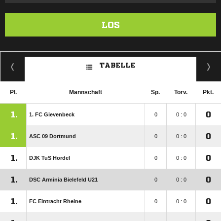
LOS
TABELLE
Pl.
Mannschaft
Sp.
Torv.
Pkt.
1.
0
1. FC Gievenbeck
0
0 : 0
1.
0
ASC 09 Dortmund
0
0 : 0
1.
0
DJK TuS Hordel
0
0 : 0
1.
0
DSC Arminia Bielefeld U21
0
0 : 0
1.
0
FC Eintracht Rheine
0
0 : 0