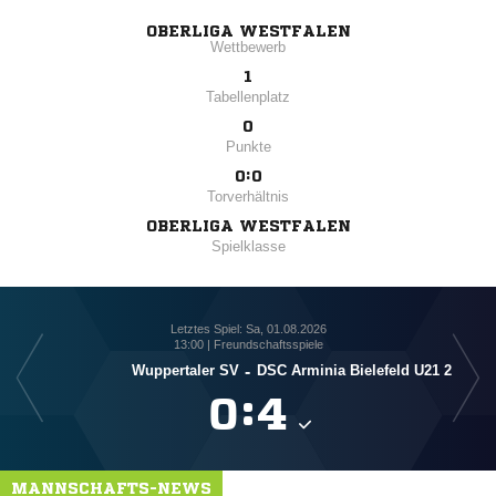
OBERLIGA WESTFALEN
Wettbewerb
1
Tabellenplatz
0
Punkte
0:0
Torverhältnis
OBERLIGA WESTFALEN
Spielklasse
Letztes Spiel: Sa, 01.08.2026
13:00 | Freundschaftsspiele
Wuppertaler SV
-
DSC Arminia Bielefeld U21 2

:

MANNSCHAFTS-NEWS