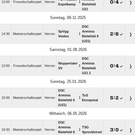
:

:

13:00
Freundschaftsspiel
Herren
Espelkamp
Bielefeld
U21
Sonntag, 09.11.2025
DSC
SpVgg
Arminia
:

:

14:30
Meisterschaftsspiel
Herren
Vreden
Bielefeld II
(U21)
Samstag, 01.08.2026
DSC
Wuppertaler
Arminia
:

:

13:00
Freundschaftsspiel
Herren
SV
Bielefeld
U21 2
Sonntag, 25.01.2026
DSC
Arminia
TuS
:

:

15:00
Meisterschaftsspiel
Herren
Bielefeld II
Ennepetal
(U21)
Mittwoch, 06.05.2026
DSC
Arminia
TSG
:

:

19:30
Meisterschaftsspiel
Herren
Bielefeld II
Sprockhövel