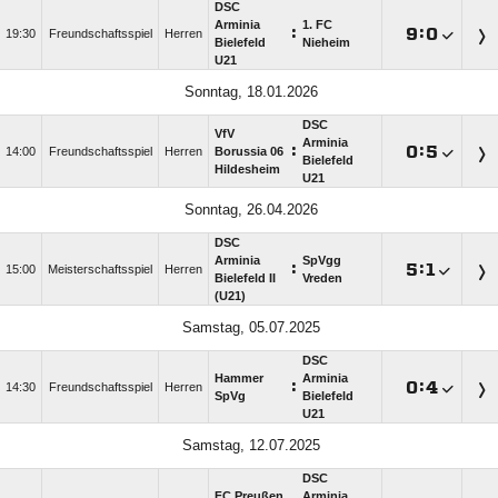
DSC
Arminia
1. FC
:

:

19:30
Freundschaftsspiel
Herren
Bielefeld
Nieheim
U21
Sonntag, 18.01.2026
DSC
VfV
Arminia
:

:

14:00
Freundschaftsspiel
Herren
Borussia 06
Bielefeld
Hildesheim
U21
Sonntag, 26.04.2026
DSC
Arminia
SpVgg
:

:

15:00
Meisterschaftsspiel
Herren
Bielefeld II
Vreden
(U21)
Samstag, 05.07.2025
DSC
Hammer
Arminia
:

:

14:30
Freundschaftsspiel
Herren
SpVg
Bielefeld
U21
Samstag, 12.07.2025
DSC
FC Preußen
Arminia