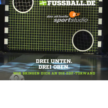
DREI UNTEN.
DREI OBEN.
WIR BRINGEN DICH AN DIE ZDF-TORWAND