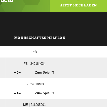
HOCH!
JETZT HOCHLADEN
MANNSCHAFTSSPIELPLAN
Info
FS | 240184034

:

Zum Spiel
FS | 240184035

:

Zum Spiel
ME | 216005001