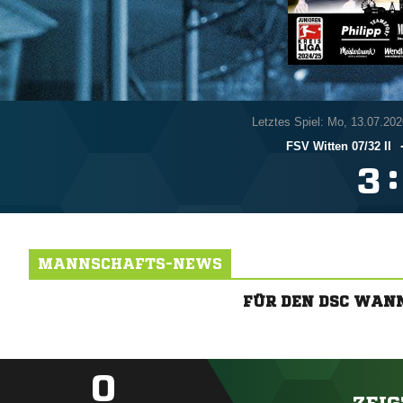
Letztes Spiel: Mo, 13.07.202
FSV Witten 07/​32 II
:

MANNSCHAFTS-NEWS
FÜR DEN DSC WAN
0