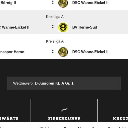
:
 Börnig II
DSC Wanne-Eickel II
Kreisliga A
:
 Wanne-Eickel II
BV Herne-Süd
Kreisliga A
:
tinaspor Herne
DSC Wanne-Eickel II
ANZEIGE
Wettbewerb:
D-Junioren KL A Gr. 1
USWÄRTS
FIEBERKURVE
KREUZ