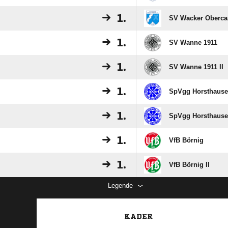
1.
SV Wacker Obercas
1.
SV Wanne 1911
1.
SV Wanne 1911 II
1.
SpVgg Horsthaus
1.
SpVgg Horsthausen
1.
VfB Börnig
1.
VfB Börnig II
Legende
KADER