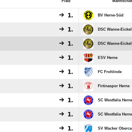
Platz
Mannschaf
1.
BV Herne-Süd
1.
DSC Wanne-Eickel
1.
DSC Wanne-Eickel 
1.
ESV Herne
1.
FC Frohlinde
1.
Firtinaspor Herne
1.
SC Westfalia Herne
1.
SC Westfalia Herne 
1.
SV Wacker Oberca