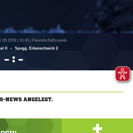
1.08.2026
|
16:45 | Freundschaftsspiele
-
l II
Spvgg. Erkenschwick 2
:


S-NEWS ANGELEGT.
+