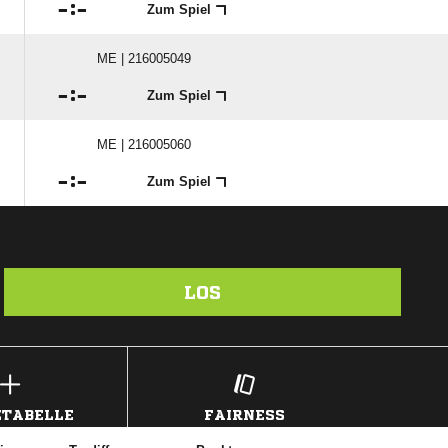

:

Zum Spiel
ME | 216005049

:

Zum Spiel
ME | 216005060

:

Zum Spiel
LOS
TABELLE
FAIRNESS