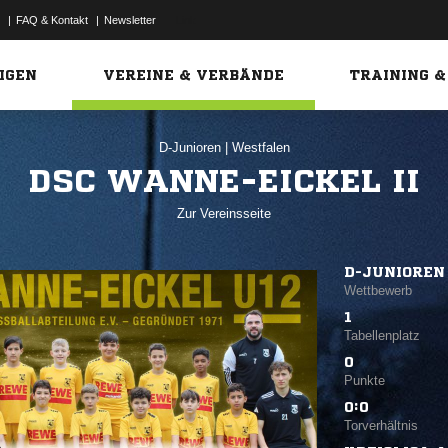
|
FAQ & Kontakt
|
Newsletter
Link
IGEN
VEREINE & VERBÄNDE
TRAINING &
D-Junioren
|
Westfalen
DSC WANNE-EICKEL II
Zur Vereinsseite
D-JUNIOREN 
Wettbewerb
1
Tabellenplatz
0
Punkte
0:0
Torverhältnis