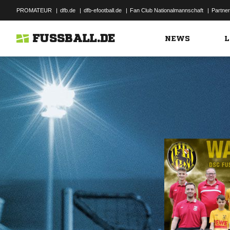
PROMATEUR
|
dfb.de
|
dfb-efootball.de
|
Fan Club Nationalmannschaft
|
Partner
FUSSBALL.DE
NEWS
L