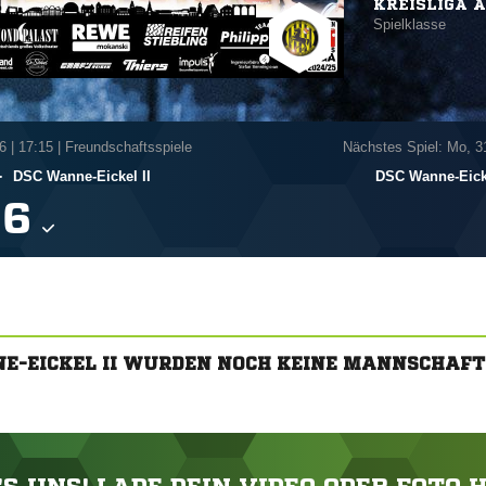
KREISLIGA A
Spielklasse
6
|
17:15 | Freundschaftsspiele
Nächstes Spiel: Mo, 3
-
DSC Wanne-Eickel II
DSC Wanne-Eicke

NE-EICKEL II WURDEN NOCH KEINE MANNSCHAFT