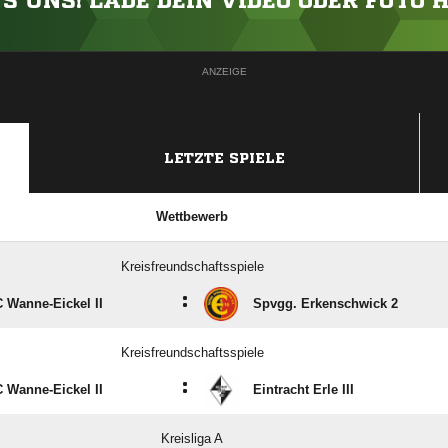
'S UNS! LADE DEIN VIDEO ODER FOTO 
ANZEIGE
LETZTE SPIELE
Wettbewerb
Kreisfreundschaftsspiele
:
 Wanne-Eickel II
Spvgg. Erkenschwick 2
Kreisfreundschaftsspiele
:
 Wanne-Eickel II
Eintracht Erle III
Kreisliga A