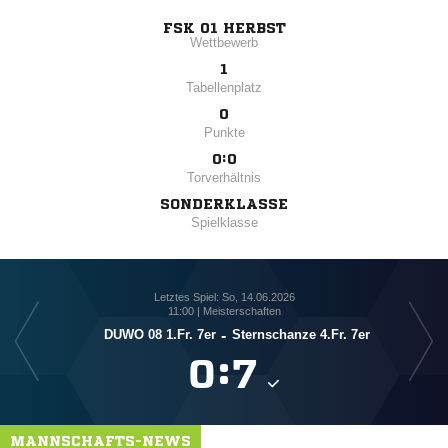
FSK 01 HERBST
Wettbewerb
1
Tabellenplatz
0
Punkte
0:0
Torverhältnis
SONDERKLASSE
Spielklasse
Letztes Spiel: So, 14.06.2026
11:00 | Meisterschaften
DUWO 08 1.Fr. 7er
-
Sternschanze 4.Fr. 7er

:

MANNSCHAFTS-NEWS