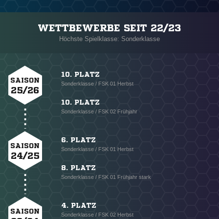
WETTBEWERBE SEIT 22/23
Höchste Spielklasse: Sonderklasse
10. PLATZ
SAISON
Sonderklasse / FSK 01 Herbst
25/26
10. PLATZ
Sonderklasse / FSK 02 Frühjahr
6. PLATZ
SAISON
Sonderklasse / FSK 01 Herbst
24/25
8. PLATZ
Sonderklasse / FSK 01 Frühjahr stark
4. PLATZ
SAISON
Sonderklasse / FSK 02 Herbst