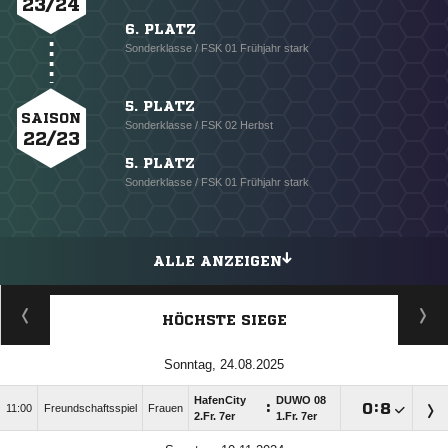
23/24
6. PLATZ
Sonderklasse / FSK 01 Frühjahr stark
5. PLATZ
SAISON
Sonderklasse / FSK 02 Herbst
22/23
5. PLATZ
Sonderklasse / FSK 01 Frühjahr stark
ALLE ANZEIGEN
HÖCHSTE SIEGE
Sonntag, 24.08.2025
HafenCity
DUWO 08
:

:

11:00
Freundschaftsspiel
Frauen
2.Fr. 7er
1.Fr. 7er