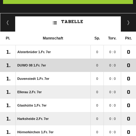
TABELLE
Pl.
Mannschaft
Sp.
Torv.
Pkt.
1.
0
Alsterbrüder 1.Fr. 7er
0
0 : 0
1.
0
DUWO 08 1.Fr. 7er
0
0 : 0
1.
0
Duvenstedt 1.Fr. 7er
0
0 : 0
1.
0
Ellerau 2.Fr. 7er
0
0 : 0
1.
0
Glashütte 1.Fr. 7er
0
0 : 0
1.
0
Harksheide 2.Fr. 7er
0
0 : 0
1.
0
Hörnerkirchen 1.Fr. 7er
0
0 : 0