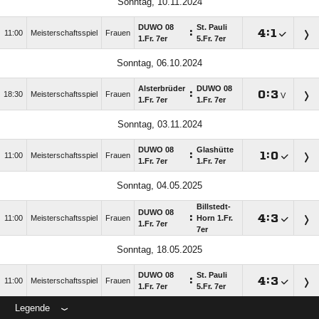
Sonntag, 10.11.2024
DUWO 08
St. Pauli
:

:

11:00
Meisterschaftsspiel
Frauen
1.Fr. 7er
5.Fr. 7er
Sonntag, 06.10.2024
Alsterbrüder
DUWO 08
:

:

18:30
Meisterschaftsspiel
Frauen
V
1.Fr. 7er
1.Fr. 7er
Sonntag, 03.11.2024
DUWO 08
Glashütte
:

:

11:00
Meisterschaftsspiel
Frauen
1.Fr. 7er
1.Fr. 7er
Sonntag, 04.05.2025
Billstedt-
DUWO 08
:

:

11:00
Meisterschaftsspiel
Frauen
Horn 1.Fr.
1.Fr. 7er
7er
Sonntag, 18.05.2025
DUWO 08
St. Pauli
:

:

11:00
Meisterschaftsspiel
Frauen
1.Fr. 7er
5.Fr. 7er
Legende