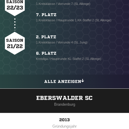
SAISON
1.Kreisklasse / Vorrunde 7 (SL Allonge)
22/23
7. PLATZ
1.Kreisklasse / Hauptrunde 1.KK-Staffel 2 (SL Allonge)
2. PLATZ
SAISON
1.Kreisklasse / Vorrunde 4 (SL Jung)
21/22
6. PLATZ
Kreisliga / Hauptrunde KL-Staffel 2 (SL Allonge)
ALLE ANZEIGEN
EBERSWALDER SC
Brandenburg
2013
Gründungsjahr