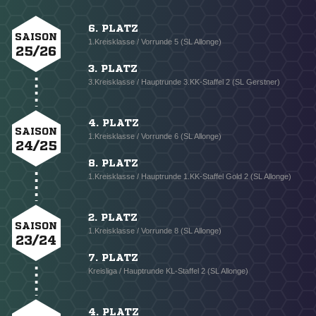
6. PLATZ
SAISON
1.Kreisklasse / Vorrunde 5 (SL Allonge)
25/26
3. PLATZ
3.Kreisklasse / Hauptrunde 3.KK-Staffel 2 (SL Gerstner)
4. PLATZ
SAISON
1.Kreisklasse / Vorrunde 6 (SL Allonge)
24/25
8. PLATZ
1.Kreisklasse / Hauptrunde 1.KK-Staffel Gold 2 (SL Allonge)
2. PLATZ
SAISON
1.Kreisklasse / Vorrunde 8 (SL Allonge)
23/24
7. PLATZ
Kreisliga / Hauptrunde KL-Staffel 2 (SL Allonge)
4. PLATZ