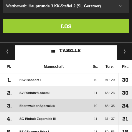
Wettbewerb:
Hauptrunde 3.KK-Staffel 2 (SL Gerstner)
LOS
TABELLE
Pl.
Mannschaft
Sp.
Torv.
Pkt.
1.
30
FSV Basdorf I
10
91 : 20
2.
30
SV Rüdnitz/​Lobetal
11
63 : 23
3.
24
Eberswalder Sportclub
10
85 : 35
4.
21
SG Einheit Zepernick III
11
31 : 37
5.
18
FSV Fortuna Britz I
11
50 : 53