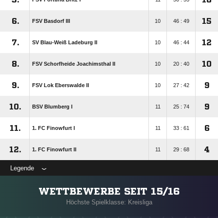
6.
15
FSV Basdorf III
10
46 : 49
7.
12
SV Blau-Weiß Ladeburg II
10
46 : 44
8.
10
FSV Schorfheide Joachimsthal II
10
20 : 40
9.
9
FSV Lok Eberswalde II
10
27 : 42
10.
9
BSV Blumberg I
11
25 : 74
11.
6
1. FC Finowfurt I
11
33 : 61
12.
4
1. FC Finowfurt II
11
29 : 68
Legende
WETTBEWERBE SEIT 15/16
Höchste Spielklasse: Kreisliga