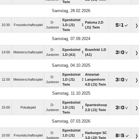
Twin
Samstag, 28.02.2026
Egenbüttel
D-
Paloma 2.D
:

:

10:30
Freundschaftsspiel
1.D (J1)
Junioren
(J1) Twin
Twin
Samstag, 07.09.2024
D-
Egenbüttel
Bramfeld 1.D
:

:

14:00
Meisterschaftsspiel
V
Junioren
1.D (A1)
(A1)
Samstag, 04.10.2025
Egenbüttel
Alstertal-
D-
:

:

11:00
Meisterschaftsspiel
1.D (J1)
Langenhorn
V
Junioren
Twin
4.D (J1) Twin
Samstag, 11.10.2025
Egenbüttel
D-
Sparrieshoop
:

:

15:00
Pokalspiel
1.D (J1)
V
Junioren
2.D (J1) Twin
Twin
Samstag, 07.03.2026
Egenbüttel
D-
Harburger SC
:

:

10:00
Freundschaftsspiel
1.D (J1)
Junioren
3.D (J2) Twin