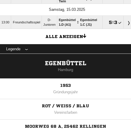
Twin
Samstag, 15.03.2025
D-
Egenbüttel
Egenbüttel
:

:

13:00
Freundschaftsspiel
Junioren
1.D (A1)
1.C (J1)
ALLE ANZEIGEN
Legende
EGENBÜTTEL
Hamburg
1953
Gründungsjahr
ROT / WEISS / BLAU
Vereinsfarben
MOORWEG 68 A, 25462 RELLINGEN