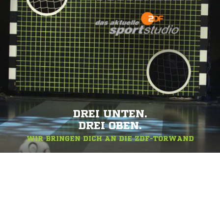
DREI UNTEN.
DREI OBEN.
WIR BRINGEN DICH AN DIE ZDF-TORWAND