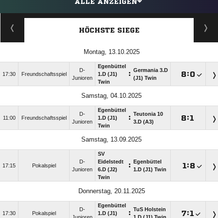
ALLE ANZEIGEN
HÖCHSTE SIEGE
Montag, 13.10.2025
Egenbüttel
D-
Germania 3.D
:

:

17:30
Freundschaftsspiel
1.D (J1)
Junioren
(J1) Twin
Twin
Samstag, 04.10.2025
Egenbüttel
D-
Teutonia 10
:

:

11:00
Freundschaftsspiel
1.D (J1)
Junioren
3.D (A3)
Twin
Samstag, 13.09.2025
SV
D-
Eidelstedt
Egenbüttel
:

:

17:15
Pokalspiel
Junioren
6.D (J2)
1.D (J1) Twin
Twin
Donnerstag, 20.11.2025
Egenbüttel
D-
TuS Holstein
:

:

17:30
Pokalspiel
1.D (J1)
Junioren
1.D (J1) Twin