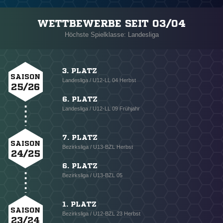
WETTBEWERBE SEIT 03/04
Höchste Spielklasse: Landesliga
3. PLATZ
SAISON
Landesliga / U12-LL 04 Herbst
25/26
6. PLATZ
Landesliga / U12-LL 09 Frühjahr
7. PLATZ
SAISON
Bezirksliga / U13-BZL Herbst
24/25
6. PLATZ
Bezirksliga / U13-BZL 05
1. PLATZ
SAISON
Bezirksliga / U12-BZL 23 Herbst
23/24