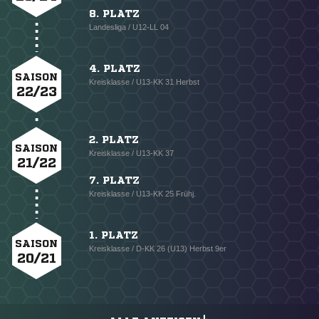
8. PLATZ
Landesliga / U12-LL 04
4. PLATZ
SAISON
Kreisklasse / U13-KK 31 Herbst
22/23
2. PLATZ
SAISON
Kreisklasse / U13-KK 37
21/22
7. PLATZ
Kreisklasse / U13-KK 25 Frühj.
1. PLATZ
SAISON
Kreisklasse / D-KK 26 (U13) Herbst 9er
20/21