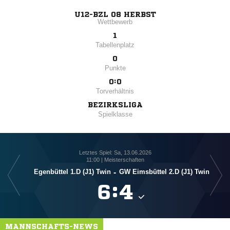
U12-BZL 08 HERBST
Wettbewerb
1
Tabellenplatz
0
Punkte
0:0
Torverhältnis
BEZIRKSLIGA
Spielklasse
Letztes Spiel: Sa, 13.06.2026
11:00 | Meisterschaften
Egenbüttel 1.D (J1) Twin
-
GW Eimsbüttel 2.D (J1) Twin

:

MANNSCHAFTS-NEWS