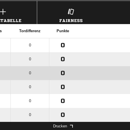
TABELLE
FAIRNESS
s
Tordifferenz
Punkte
0
0
0
0
0
0
0
0
0
0
0
0
Drucken