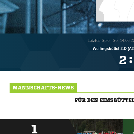
Letztes Spiel: So, 14.06.2
Wellingsbüttel 2.D (A2
:

MANNSCHAFTS-NEWS
FÜR DEN EIMSBÜTTEL
1