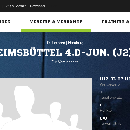
|
FAQ & Kontakt
|
Newsletter
Link
IGEN
VEREINE & VERBÄNDE
TRAINING &
D-Junioren
|
Hamburg
EIMSBÜTTEL 4.D-JUN. (J2
Zur Vereinsseite
U12-OL 07 H
Wettbewerb
1
Tabellenplatz
0
Punkte
0:0
Torverhältnis