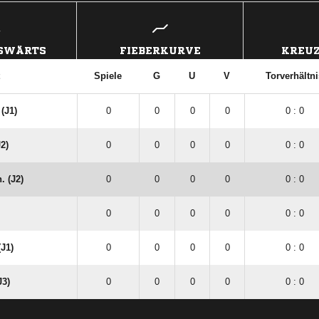
USWÄRTS
FIEBERKURVE
KREUZ
Spiele
G
U
V
Torverhältni
(J1)
0
0
0
0
0 : 0
2)
0
0
0
0
0 : 0
. (J2)
0
0
0
0
0 : 0
0
0
0
0
0 : 0
(J1)
0
0
0
0
0 : 0
J3)
0
0
0
0
0 : 0