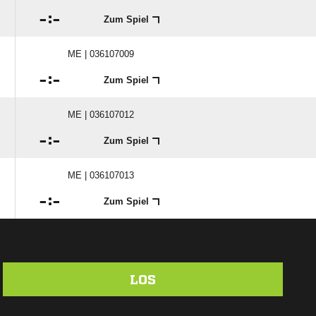

:

Zum Spiel
ME | 036107009

:

Zum Spiel
ME | 036107012

:

Zum Spiel
ME | 036107013

:

Zum Spiel
LOS