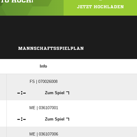
OTO HOCH!
JETZT HOCHLADEN
MANNSCHAFTSSPIELPLAN
Info
FS | 070026008

:

Zum Spiel
ME | 036107001

:

Zum Spiel
ME | 036107006