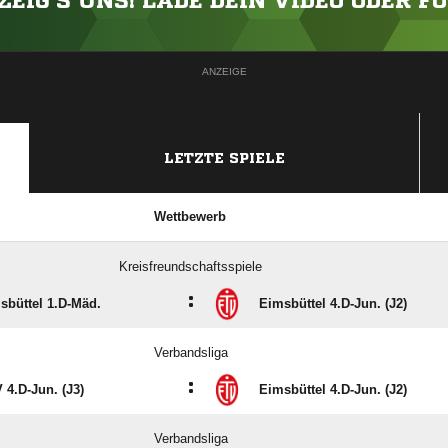
ZEIG'S UNS! LADE DEIN VIDEO ODER F
ANZEIGE
LETZTE SPIELE
Wettbewerb
Kreisfreundschaftsspiele
:
sbüttel 1.D-Mäd.
Eimsbüttel 4.D-Jun. (J2)
Verbandsliga
:
 4.D-Jun. (J3)
Eimsbüttel 4.D-Jun. (J2)
Verbandsliga