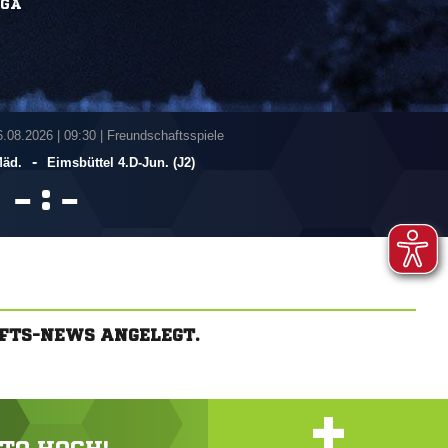
IGA
6.08.2026
|
09:30 | Freundschaftsspiele
-
Mäd.
Eimsbüttel 4.D-Jun. (J2)
:


AFTS-NEWS ANGELEGT.
+