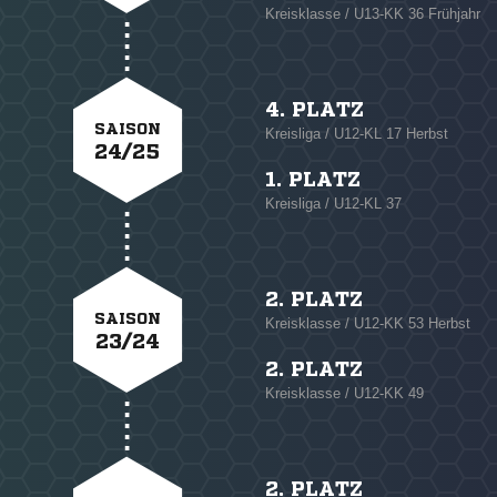
Kreisklasse / U13-KK 36 Frühjahr
4. PLATZ
SAISON
Kreisliga / U12-KL 17 Herbst
24/25
1. PLATZ
Kreisliga / U12-KL 37
2. PLATZ
SAISON
Kreisklasse / U12-KK 53 Herbst
23/24
2. PLATZ
Kreisklasse / U12-KK 49
2. PLATZ