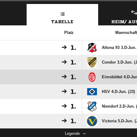
TABELLE
HEIM/ A
Platz
Mannschaft
1.
Altona 93 3.D-Jun. 
1.
Condor 3.D-Jun. (J
1.
Eimsbüttel 4.D-Jun
1.
HSV 4.D-Jun. (J3)
1.
Niendorf 2.D-Jun. 
1.
Victoria 5.D-Jun. (
Legende