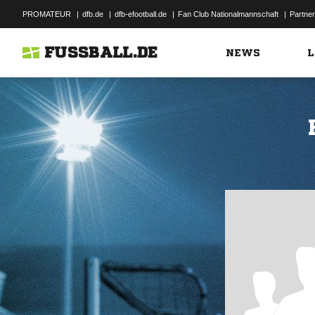
PROMATEUR
|
dfb.de
|
dfb-efootball.de
|
Fan Club Nationalmannschaft
|
Partner
FUSSBALL.DE
NEWS
L