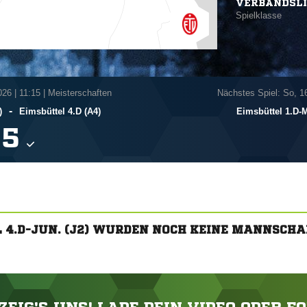
VERBANDSL
Spielklasse
026
|
11:15 | Meisterschaften
Nächstes Spiel: So, 1
-
)
Eimsbüttel 4.D (A4)
Eimsbüttel 1.D-

 4.D-JUN. (J2) WURDEN NOCH KEINE MANNSCH