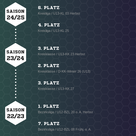
6. PLATZ
SAISON
Kreisliga / U13-KL 03 Herbst
24/25
4. PLATZ
Kreisliga / U13-KL 25
3. PLATZ
SAISON
Kreisklasse / U13-KK 23 Herbst
23/24
2. PLATZ
Kreisklasse / D-KK-Winter 26 (U13)
3. PLATZ
Kreisklasse / U13-KK 27
1. PLATZ
SAISON
Bezirksliga / U12-BZL 20 o. A. Herbst
22/23
7. PLATZ
Bezirksliga / U12-BZL 08 Frühj. o. A.