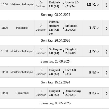
D-
Einigkeit
Urania 1.D
:

:

18:30
Meisterschaftsspiel
Junioren
2.D (A2)
(A1) 7er
Sonntag, 08.09.2024
Viktoria
D-
Harburg
Einigkeit
:

:

11:00
Pokalspiel
Junioren
1.D (A1)
2.D (A2)
7er
Sonntag, 26.04.2026
D-
Stellingen
Einigkeit
:

:

13:00
Meisterschaftsspiel
Junioren
1.D (A1)
2.D (A2)
Samstag, 28.09.2024
D-
Einigkeit
HNT 1.D
:

:

11:30
Meisterschaftsspiel
Junioren
2.D (A2)
(A1)
Sonntag, 15.12.2024
D-
Einigkeit
Ahrensburg
:

:

11:00
Turnierspiel
Junioren
2.D (A2)
2.D (A1)
Samstag, 03.05.2025