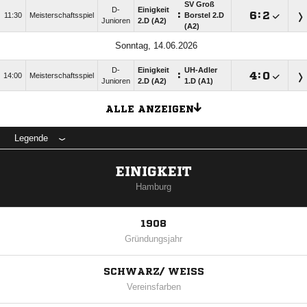
SV Groß
D-
Einigkeit
:

:

11:30
Meisterschaftsspiel
Borstel 2.D
Junioren
2.D (A2)
(A2)
Sonntag, 14.06.2026
D-
Einigkeit
UH-Adler
:

:

14:00
Meisterschaftsspiel
Junioren
2.D (A2)
1.D (A1)
ALLE ANZEIGEN
Legende
EINIGKEIT
Hamburg
1908
Gründungsjahr
SCHWARZ/ WEISS
Vereinsfarben