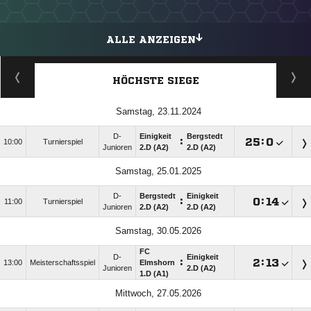
ALLE ANZEIGEN
HÖCHSTE SIEGE
Samstag, 23.11.2024
D-
Einigkeit
Bergstedt
:

:

10:00
Turnierspiel
Junioren
2.D (A2)
2.D (A2)
Samstag, 25.01.2025
D-
Bergstedt
Einigkeit
:

:

11:00
Turnierspiel
Junioren
2.D (A2)
2.D (A2)
Samstag, 30.05.2026
FC
D-
Einigkeit
:

:

13:00
Meisterschaftsspiel
Elmshorn
Junioren
2.D (A2)
1.D (A1)
Mittwoch, 27.05.2026