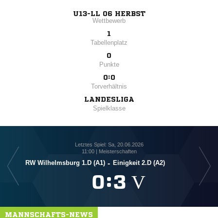
U13-LL 06 HERBST
Wettbewerb
1
Tabellenplatz
0
Punkte
0:0
Torverhältnis
LANDESLIGA
Spielklasse
Letztes Spiel: Sa, 20.06.2026
11:00 | Meisterschaften
F
RW Wilhelmsburg 1.D (A1)
-
Einigkeit 2.D (A2)

:

V
MANNSCHAFTS-NEWS