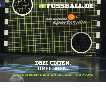
DREI UNTEN.
DREI OBEN.
WIR BRINGEN DICH AN DIE ZDF-TORWAND