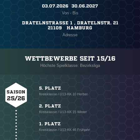
03.07.2026 ​ 30.06.2027
Von - Bis
DRATELNSTRASSE 1 , DRATELNSTR. 21
21109 HAMBURG
Adresse
WETTBEWERBE SEIT 15/16
Höchste Spielklasse: Bezirksliga
5. PLATZ
SAISON
Kreisklasse / U13-KK 10 Herbst
25/26
2. PLATZ
Kreisklasse / U13-KK 15 Winter
1. PLATZ
Kreisklasse / U13-KK 46 Frühjahr