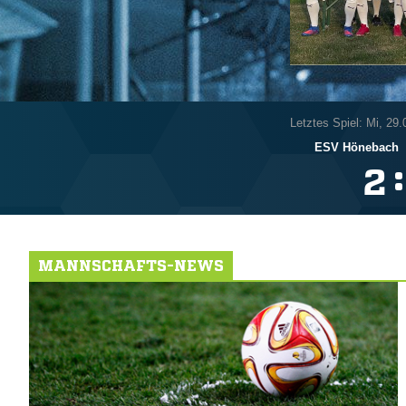
Letztes Spiel: Mi, 29
ESV Hönebach
:

MANNSCHAFTS-NEWS