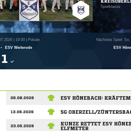
KREISOBERL
Spielklasse
.07.2026
|
19:00 | Pokale
Nächstes Spiel: So,
-
ESV Weiterode
ESV Hön

ESV HÖNEBACH: KRÄFTEME
05.08.2026
SG OBERZELL/ZÜNTERSBA
13.06.2026
KUNZE RETTET ESV HÖNE
23.05.2026
ELFMETER