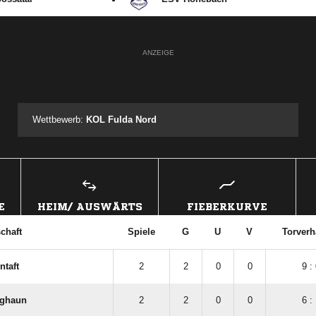
ANZEIGE
Wettbewerb:
KOL Fulda Nord
E
HEIM/ AUSWÄRTS
FIEBERKURVE
chaft
Spiele
G
U
V
Torverh
ntaft
2
2
0
0
9 :
rghaun
2
2
0
0
6 :