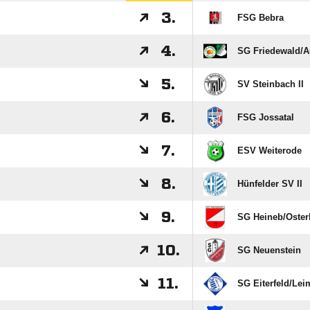
3.
FSG Bebra
4.
SG Friedewald/​
5.
SV Steinbach II
6.
FSG Jossatal
7.
ESV Weiterode
8.
Hünfelder SV II
9.
SG Heineb/​Oster
10.
SG Neuenstein
11.
SG Eiterfeld/​Lei