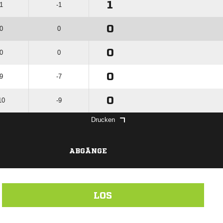
1
 1
-1
0
 0
0
0
 0
0
0
 9
-7
0
10
-9
Drucken
ABGÄNGE
LOS