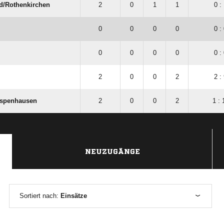
d/​Rothenkirchen
2
0
1
1
0 :
0
0
0
0
0 :
0
0
0
0
0 :
2
0
0
2
2 :
ispenhausen
2
0
0
2
1 : 
NEUZUGÄNGE
Sortiert nach:
Einsätze