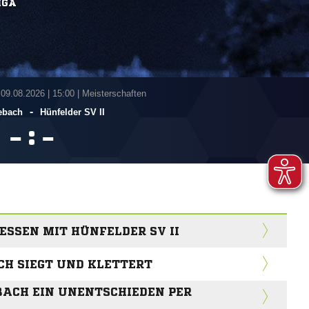
IGA
 09.08.2026
|
15:00 | Meisterschaften
-
ebach
Hünfelder SV II
:


SSEN MIT HÜNFELDER SV II
CH SIEGT UND KLETTERT
BACH EIN UNENTSCHIEDEN PER