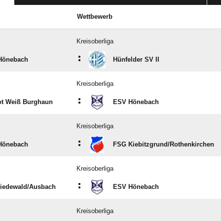
Wettbewerb
Kreisoberliga
:
Hönebach
Hünfelder SV II
Kreisoberliga
:
t Weiß Burghaun
ESV Hönebach
Kreisoberliga
:
Hönebach
FSG Kiebitzgrund/​Rothenkirchen
Kreisoberliga
:
iedewald/​Ausbach
ESV Hönebach
Kreisoberliga