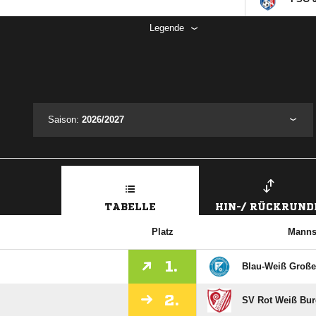
Legende
Saison:
2026/2027
TABELLE
HIN-/ RÜCKRUND
Platz
Manns
1.
Blau-Weiß Große
2.
SV Rot Weiß Bu