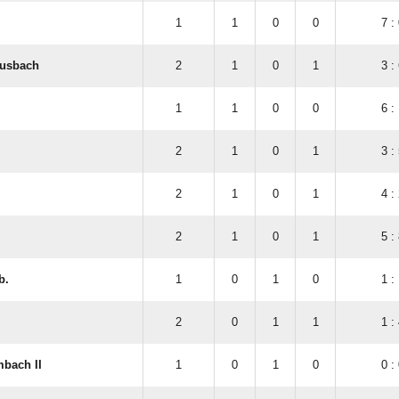
1
1
0
0
7 :
Ausbach
2
1
0
1
3 :
1
1
0
0
6 :
2
1
0
1
3 :
2
1
0
1
4 :
2
1
0
1
5 :
b.
1
0
1
0
1 :
2
0
1
1
1 :
mbach II
1
0
1
0
0 :