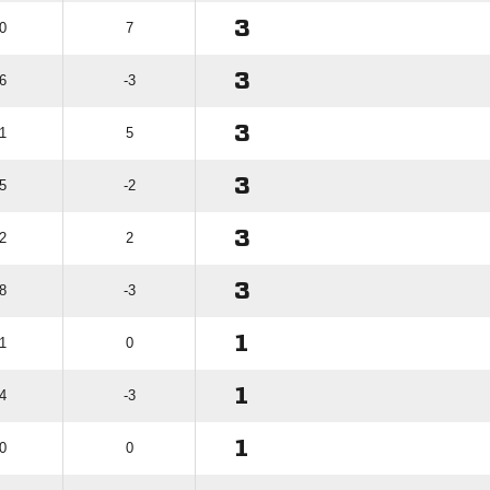
3
 0
7
3
 6
-3
3
 1
5
3
 5
-2
3
 2
2
3
 8
-3
1
 1
0
1
 4
-3
1
 0
0