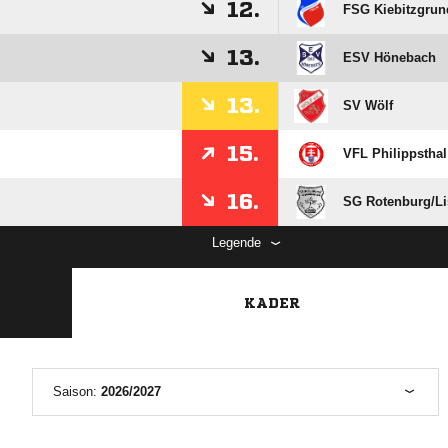
12.
FSG Kiebitzgrun
13.
ESV Hönebach
13.
SV Wölf
15.
VFL Philippsthal
16.
SG Rotenburg/​L
Legende
KADER
Saison:
2026/2027