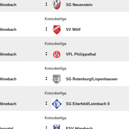
:
Hönebach
SG Neuenstein
Kreisoberliga
:
Hönebach
SV Wölf
Kreisoberliga
:
Hönebach
VFL Philippsthal
Kreisoberliga
:
Hönebach
SG Rotenburg/​Lispenhausen
Kreisoberliga
:
Hönebach
SG Eiterfeld/​Leimbach II
Kreisoberliga
:
ossatal
ESV Hönebach