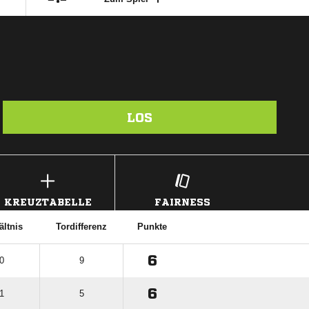
LOS
KREUZTABELLE
FAIRNESS
ältnis
Tordifferenz
Punkte
6
 0
9
6
 1
5