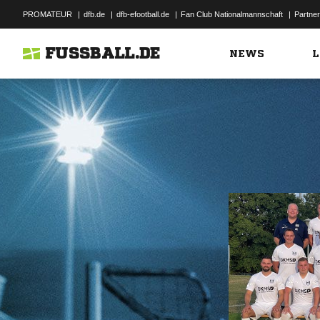
PROMATEUR
|
dfb.de
|
dfb-efootball.de
|
Fan Club Nationalmannschaft
|
Partner
FUSSBALL.DE
NEWS
L