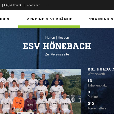
|
FAQ & Kontakt
|
Newsletter
Link
IGEN
VEREINE & VERBÄNDE
TRAINING &
Herren
|
Hessen
ESV HÖNEBACH
Zur Vereinsseite
KOL FULDA 
Wettbewerb
13
Tabellenplatz
0
Punkte
0:0
Torverhältnis