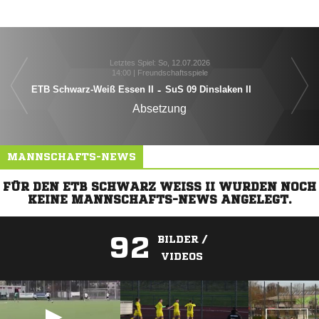
Letztes Spiel: So, 12.07.2026
14:00 | Freundschaftsspiele
ETB Schwarz-Weiß Essen II
-
SuS 09 Dinslaken II
Absetzung
MANNSCHAFTS-NEWS
FÜR DEN ETB SCHWARZ WEISS II WURDEN NOCH K
EINE MANNSCHAFTS-NEWS ANGELEGT.
92
BILDER /
VIDEOS