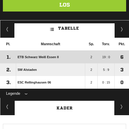
LOS
TABELLE
Pl.
Mannschaft
Sp.
Torv.
Pkt.
1.
6
ETB Schwarz Weiß Essen II
2
19 : 0
2.
3
SW Alstaden
2
5 : 9
3.
0
ESC Rellinghausen 06
2
0 : 15
Legende
KADER