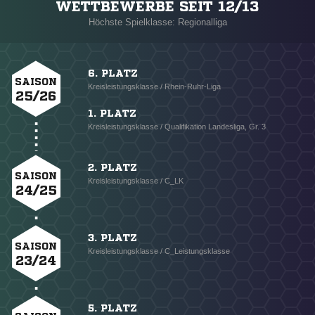
WETTBEWERBE SEIT 12/13
Höchste Spielklasse: Regionalliga
6. PLATZ
SAISON
Kreisleistungsklasse / Rhein-Ruhr-Liga
25/26
1. PLATZ
Kreisleistungsklasse / Qualifikation Landesliga, Gr. 3
2. PLATZ
SAISON
Kreisleistungsklasse / C_LK
24/25
3. PLATZ
SAISON
Kreisleistungsklasse / C_Leistungsklasse
23/24
5. PLATZ