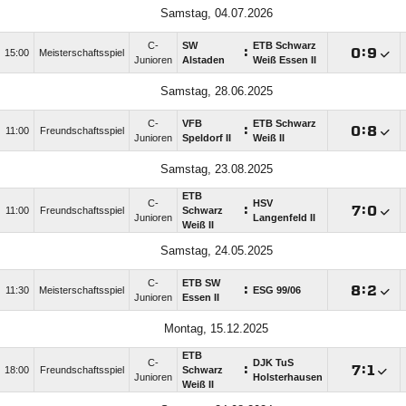
Samstag, 04.07.2026
C-
SW
ETB Schwarz
:

:

15:00
Meisterschaftsspiel
Junioren
Alstaden
Weiß Essen II
Samstag, 28.06.2025
C-
VFB
ETB Schwarz
:

:

11:00
Freundschaftsspiel
Junioren
Speldorf II
Weiß II
Samstag, 23.08.2025
ETB
C-
HSV
:

:

11:00
Freundschaftsspiel
Schwarz
Junioren
Langenfeld II
Weiß II
Samstag, 24.05.2025
C-
ETB SW
:

:

11:30
Meisterschaftsspiel
ESG 99/​06
Junioren
Essen II
Montag, 15.12.2025
ETB
C-
DJK TuS
:

:

18:00
Freundschaftsspiel
Schwarz
Junioren
Holsterhausen
Weiß II