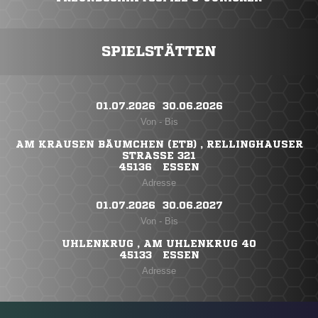
SPIELSTÄTTEN
01.07.2026 ​ 30.06.2026
Von - Bis
AM KRAUSEN BÄUMCHEN (ETB) , RELLINGHAUSER
STRASSE 321
45136 ESSEN
Adresse
01.07.2026 ​ 30.06.2027
Von - Bis
UHLENKRUG , AM UHLENKRUG 40
45133 ESSEN
Adresse