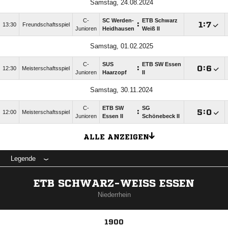
Samstag, 24.08.2024
C-
SC Werden-
ETB Schwarz
:

:

13:30
Freundschaftsspiel
Junioren
Heidhausen
Weiß II
Samstag, 01.02.2025
C-
SUS
ETB SW Essen
:

:

12:30
Meisterschaftsspiel
Junioren
Haarzopf
II
Samstag, 30.11.2024
C-
ETB SW
SG
:

:

12:00
Meisterschaftsspiel
Junioren
Essen II
Schönebeck II
ALLE ANZEIGEN
Legende
ETB SCHWARZ-WEISS ESSEN
Niederrhein
1900