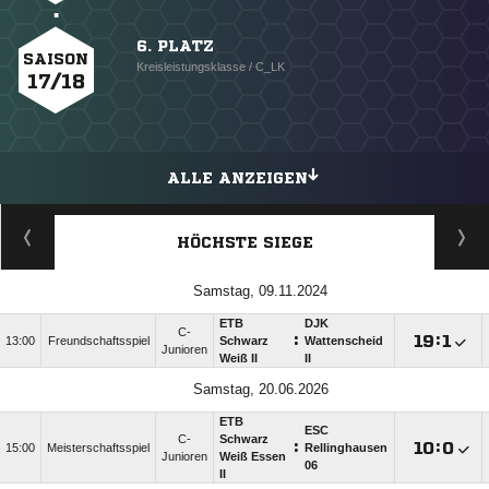
6. PLATZ
SAISON
Kreisleistungsklasse / C_LK
17/18
ALLE ANZEIGEN
HÖCHSTE SIEGE
Samstag, 09.11.2024
ETB
DJK
C-
:

:

13:00
Freundschaftsspiel
Schwarz
Wattenscheid
Junioren
Weiß II
II
Samstag, 20.06.2026
ETB
ESC
C-
Schwarz
:

:

15:00
Meisterschaftsspiel
Rellinghausen
Junioren
Weiß Essen
06
II