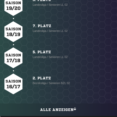
SAISON
Landesliga / Senioren LL 02
19/20
7. PLATZ
SAISON
Landesliga / Senioren LL 02
18/19
5. PLATZ
SAISON
Landesliga / Senioren LL 02
17/18
2. PLATZ
SAISON
Bezirksliga / Senioren BZL 02
16/17
ALLE ANZEIGEN