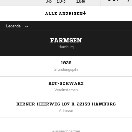
Ü40
1.Ü40
1.Ü40
ALLE ANZEIGEN
Legende
FARMSEN
Hamburg
1926
Gründungsjahr
ROT-SCHWARZ
Vereinsfarben
BERNER HEERWEG 187 B, 22159 HAMBURG
Adresse
Ansprechpartner