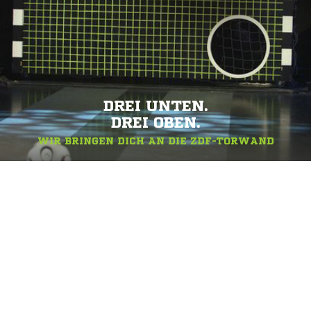
DREI UNTEN.
DREI OBEN.
WIR BRINGEN DICH AN DIE ZDF-TORWAND