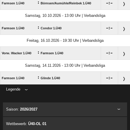
:

:

Farmsen 1.Ü40
Börnsen/​Aumühle/​Reinbek 1.Ü40
Samstag, 10.10.2026 - 13:00 Uhr | Verbandsliga
:

:

Farmsen 1.Ü40
Condor 1.Ü40
Freitag, 16.10.2026 - 19:30 Uhr | Verbandsliga
:

:

Vorw. Wacker 1.Ü40
Farmsen 1.Ü40
Samstag, 14.11.2026 - 13:00 Uhr | Verbandsliga
:

:

Farmsen 1.Ü40
Glinde 1.Ü40
Legende
ANZEIGE
Saison:
2026/2027
Wettbewerb:
Ü40-OL 01