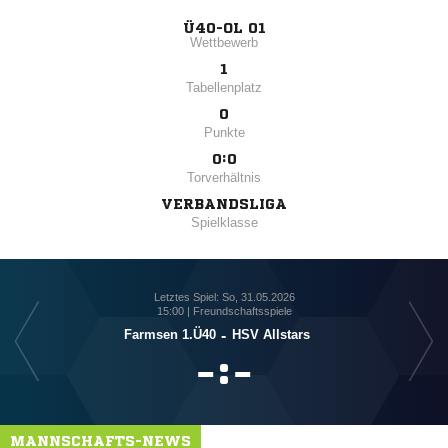
Ü40-OL 01
Wettbewerb
1
Tabellenplatz
0
Punkte
0:0
Torverhältnis
VERBANDSLIGA
Spielklasse
Letztes Spiel: So, 31.05.2026
15:00 | Freundschaftsspiele
Farmsen 1.Ü40
-
HSV Allstars

:

MANNSCHAFTS-NEWS