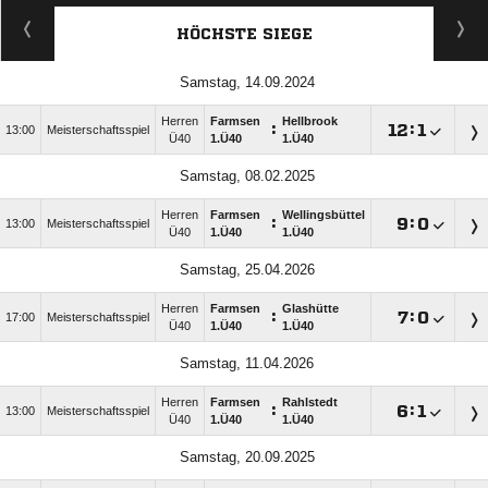
HÖCHSTE SIEGE
Samstag, 14.09.2024
Herren
Farmsen
Hellbrook
:

:

13:00
Meisterschaftsspiel
Ü40
1.Ü40
1.Ü40
Samstag, 08.02.2025
Herren
Farmsen
Wellingsbüttel
:

:

13:00
Meisterschaftsspiel
Ü40
1.Ü40
1.Ü40
Samstag, 25.04.2026
Herren
Farmsen
Glashütte
:

:

17:00
Meisterschaftsspiel
Ü40
1.Ü40
1.Ü40
Samstag, 11.04.2026
Herren
Farmsen
Rahlstedt
:

:

13:00
Meisterschaftsspiel
Ü40
1.Ü40
1.Ü40
Samstag, 20.09.2025