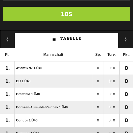
LOS
TABELLE
Pl.
Mannschaft
Sp.
Torv.
Pkt.
1.
0
Atlantik 97 1.Ü40
0
0 : 0
1.
0
BU 1.Ü40
0
0 : 0
1.
0
Bramfeld 1.Ü40
0
0 : 0
1.
0
Börnsen/​Aumühle/​Reinbek 1.Ü40
0
0 : 0
1.
0
Condor 1.Ü40
0
0 : 0