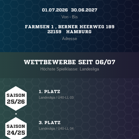
01.07.2026 ​ 30.06.2027
Von - Bis
FARMSEN 1 , BERNER HEERWEG 189
22159 HAMBURG
Adresse
WETTBEWERBE SEIT 06/07
Höchste Spielklasse: Landesliga
1. PLATZ
SAISON
Landesliga / Ü40-LL 03
25/26
3. PLATZ
SAISON
Landesliga / Ü40-LL 04
24/25