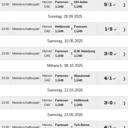
Herren
Farmsen
UH-Adler
:

:

13:00
Meisterschaftsspiel
Ü40
1.Ü40
1.Ü40
Sonntag, 28.09.2025
Herren
Hellbrook
Farmsen
:

:

13:00
Meisterschaftsspiel
Ü40
1.Ü40
1.Ü40
Samstag, 10.05.2025
Herren
Farmsen
DJK Hamburg
:

:

13:00
Meisterschaftsspiel
Ü40
1.Ü40
1.Ü40
Mittwoch, 08.10.2025
Herren
Farmsen
Wandsetal
:

:

19:30
Meisterschaftsspiel
Ü40
1.Ü40
1.Ü40
Samstag, 21.03.2026
Herren
Farmsen
Hellbrook
:

:

13:00
Meisterschaftsspiel
V
Ü40
1.Ü40
1.Ü40
Samstag, 23.05.2026
Herren
Farmsen
TuS Berne
:

:

13:00
Meisterschaftsspiel