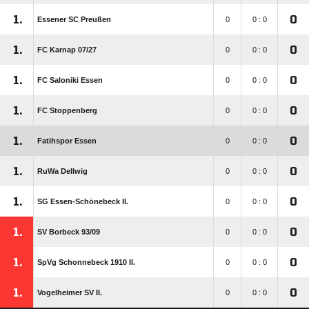
1.
0
Essener SC Preußen
0
0 : 0
1.
0
FC Karnap 07/​27
0
0 : 0
1.
0
FC Saloniki Essen
0
0 : 0
1.
0
FC Stoppenberg
0
0 : 0
1.
0
Fatihspor Essen
0
0 : 0
1.
0
RuWa Dellwig
0
0 : 0
1.
0
SG Essen-Schönebeck II.
0
0 : 0
1.
0
SV Borbeck 93/​09
0
0 : 0
1.
0
SpVg Schonnebeck 1910 II.
0
0 : 0
1.
0
Vogelheimer SV II.
0
0 : 0