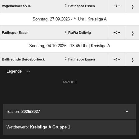
:

:

Vogelheimer SV II.
Fatihspor Essen
Sonntag, 27.09.2026 - ** Uhr | Kreisliga A
:

:

Fatihspor Essen
RuWa Dellwig
Sonntag, 04.10.2026 - 13:45 Uhr | Kreisliga A
:

:

Ballfreunde Bergeborbeck
Fatihspor Essen
Legende
ANZEIGE
Saison:
2026/2027
Wettbewerb:
Kreisliga A Gruppe 1