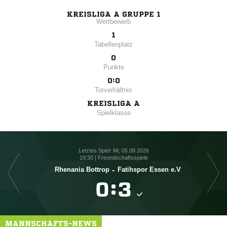
KREISLIGA A GRUPPE 1
Wettbewerb
1
Tabellenplatz
0
Punkte
0:0
Torverhältnis
KREISLIGA A
Spielklasse
Letztes Spiel: Mi, 05.08.2026
19:30 | Freundschaftsspiele
Rhenania Bottrop
-
Fatihspor Essen e.V
SpV

:

MANNSCHAFTS-NEWS