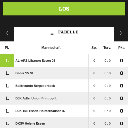
LOS
TABELLE
Pl.
Mannschaft
Sp.
Torv.
Pkt.
1.
0
AL-ARZ Libanon Essen 08
0
0 : 0
1.
0
Bader SV 91
0
0 : 0
1.
0
Ballfreunde Bergeborbeck
0
0 : 0
1.
0
DJK Adler Union Frintrop II.
0
0 : 0
1.
0
DJK TuS Essen-Holsterhausen II.
0
0 : 0
1.
0
DKSV Helene Essen
0
0 : 0