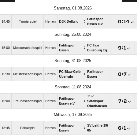
Samstag, 01.08.2026
Fatihspor
:

:

14:45
Turnierspiel
Herren
DJK Dellwig
Essen e.V
Sonntag, 25.08.2024
Fatihspor
FC Taxi
:

:

15:00
Meisterschaftsspiel
Herren
Essen
Duisburg zg.
Sonntag, 31.08.2025
FC Blau-Gelb
Fatihspor
:

:

15:30
Meisterschaftsspiel
Herren
Überruhr
Essen
Sonntag, 11.08.2024
TSV
Fatihspor
:

:

15:00
Freundschaftsspiel
Herren
Safakspor
Essen e.V
Oberhausen
Mittwoch, 17.09.2025
Fatihspor
SV Leithe 19/​
:

:

18:45
Pokalspiel
Herren
Essen
65