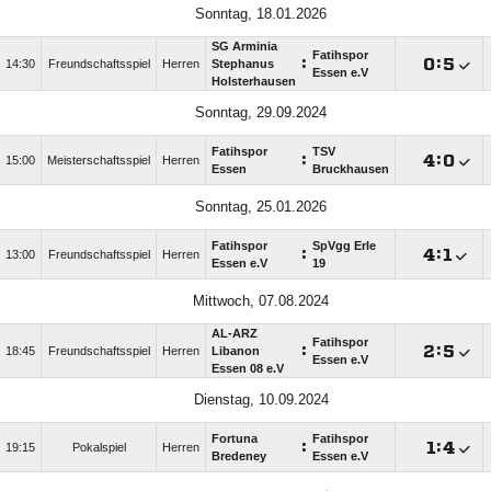
Sonntag, 18.01.2026
SG Arminia
Fatihspor
:

:

14:30
Freundschaftsspiel
Herren
Stephanus
Essen e.V
Holsterhausen
Sonntag, 29.09.2024
Fatihspor
TSV
:

:

15:00
Meisterschaftsspiel
Herren
Essen
Bruckhausen
Sonntag, 25.01.2026
Fatihspor
SpVgg Erle
:

:

13:00
Freundschaftsspiel
Herren
Essen e.V
19
Mittwoch, 07.08.2024
AL-ARZ
Fatihspor
:

:

18:45
Freundschaftsspiel
Herren
Libanon
Essen e.V
Essen 08 e.V
Dienstag, 10.09.2024
Fortuna
Fatihspor
:

:

19:15
Pokalspiel
Herren
Bredeney
Essen e.V