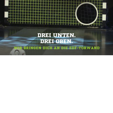
DREI UNTEN.
DREI OBEN.
WIR BRINGEN DICH AN DIE ZDF-TORWAND