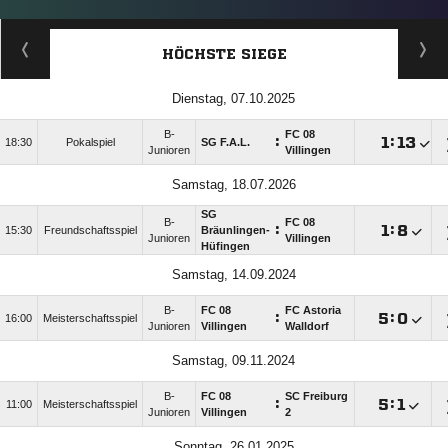
HÖCHSTE SIEGE
Dienstag, 07.10.2025
B-
FC 08
:

:

18:30
Pokalspiel
SG F.A.L.
Junioren
Villingen
Samstag, 18.07.2026
SG
B-
FC 08
:

:

15:30
Freundschaftsspiel
Bräunlingen-
Junioren
Villingen
Hüfingen
Samstag, 14.09.2024
B-
FC 08
FC Astoria
:

:

16:00
Meisterschaftsspiel
Junioren
Villingen
Walldorf
Samstag, 09.11.2024
B-
FC 08
SC Freiburg
:

:

11:00
Meisterschaftsspiel
Junioren
Villingen
2
Sonntag, 26.01.2025