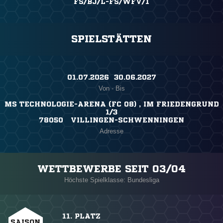
FS/BJ/L-FS/WFV/1
SPIELSTÄTTEN
01.07.2026 ​ 30.06.2027
Von - Bis
MS TECHNOLOGIE-ARENA (FC 08) , IM FRIEDENGRUND
1/3
78050 VILLINGEN-SCHWENNINGEN
Adresse
WETTBEWERBE SEIT 03/04
Höchste Spielklasse: Bundesliga
11. PLATZ
SAISON