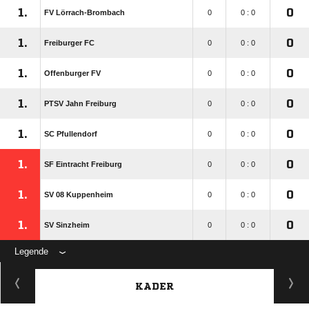
1.
0
FV Lörrach-Brombach
0
0 : 0
1.
0
Freiburger FC
0
0 : 0
1.
0
Offenburger FV
0
0 : 0
1.
0
PTSV Jahn Freiburg
0
0 : 0
1.
0
SC Pfullendorf
0
0 : 0
1.
0
SF Eintracht Freiburg
0
0 : 0
1.
0
SV 08 Kuppenheim
0
0 : 0
1.
0
SV Sinzheim
0
0 : 0
Legende
KADER