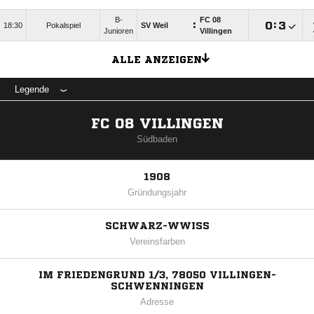
B-
FC 08
:

:

18:30
Pokalspiel
SV Weil
Junioren
Villingen
ALLE ANZEIGEN
Legende
FC 08 VILLINGEN
Südbaden
1908
Gründungsjahr
SCHWARZ-WWISS
Vereinsfarben
IM FRIEDENGRUND 1/3, 78050 VILLINGEN-
SCHWENNINGEN
Adresse