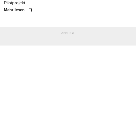
Pilotprojekt.
Mehr lesen
ANZEIGE
NACHRICHT SENDEN
* Pflichtfelder