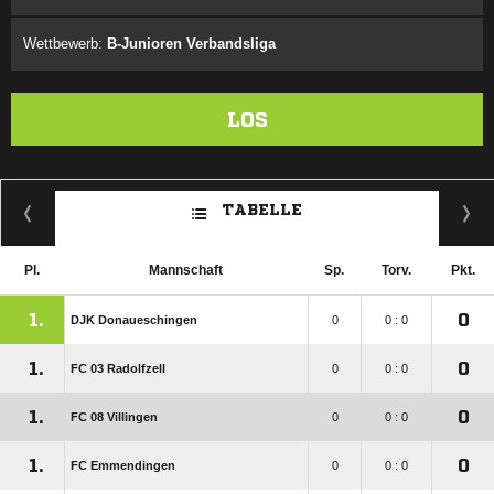
Wettbewerb:
B-Junioren Verbandsliga
LOS
TABELLE
Pl.
Mannschaft
Sp.
Torv.
Pkt.
1.
0
DJK Donaueschingen
0
0 : 0
1.
0
FC 03 Radolfzell
0
0 : 0
1.
0
FC 08 Villingen
0
0 : 0
1.
0
FC Emmendingen
0
0 : 0