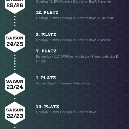
Oberliga / EnBW-Oberliga B-Junioren BaWü Hinrunde
25/26
12. PLATZ
Oberliga / EnBW-Oberliga B-Junioren BaWü Rückrunde
2. PLATZ
SAISON
Oberliga / EnBW-Oberliga B-Junioren BaWü Hinrunde
24/25
7. PLATZ
Bundesliga / U17 DFB-Nachwuchsliga - Hauptrunde Liga B
Gruppe E
1. PLATZ
SAISON
Verbandsliga / B-Junioren Verbandsliga
23/24
14. PLATZ
SAISON
Oberliga / EnBW-Oberliga B-Junioren BaWü
22/23