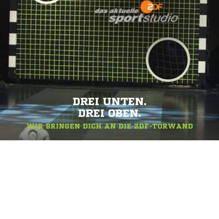
DREI UNTEN.
DREI OBEN.
WIR BRINGEN DICH AN DIE ZDF-TORWAND