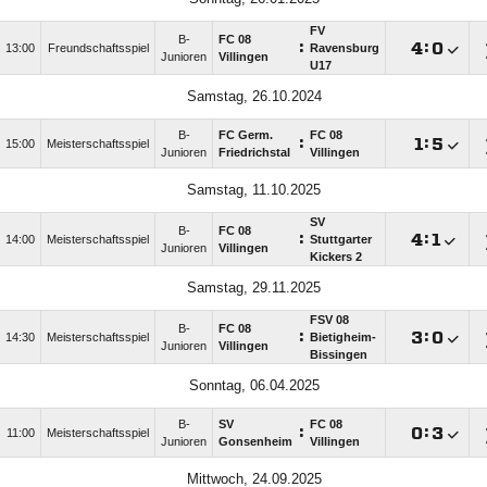
FV
B-
FC 08
:

:

13:00
Freundschaftsspiel
Ravensburg
Junioren
Villingen
U17
Samstag, 26.10.2024
B-
FC Germ.
FC 08
:

:

15:00
Meisterschaftsspiel
Junioren
Friedrichstal
Villingen
Samstag, 11.10.2025
SV
B-
FC 08
:

:

14:00
Meisterschaftsspiel
Stuttgarter
Junioren
Villingen
Kickers 2
Samstag, 29.11.2025
FSV 08
B-
FC 08
:

:

14:30
Meisterschaftsspiel
Bietigheim-
Junioren
Villingen
Bissingen
Sonntag, 06.04.2025
B-
SV
FC 08
:

:

11:00
Meisterschaftsspiel
Junioren
Gonsenheim
Villingen
Mittwoch, 24.09.2025