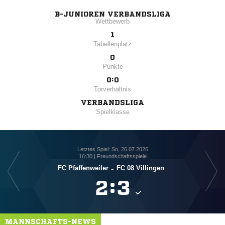
B-JUNIOREN VERBANDSLIGA
Wettbewerb
1
Tabellenplatz
0
Punkte
0:0
Torverhältnis
VERBANDSLIGA
Spielklasse
Letztes Spiel: So, 26.07.2026
16:30 | Freundschaftsspiele
FC Pfaffenweiler
-
FC 08 Villingen

:

MANNSCHAFTS-NEWS