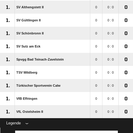
1.
0
SV Althengstett II
0
0 : 0
1.
0
SV Gültlingen II
0
0 : 0
1.
0
SV Schönbronn II
0
0 : 0
1.
0
SV Sulz am Eck
0
0 : 0
1.
0
Spvgg Bad Teinach-Zavelstein
0
0 : 0
1.
0
TSV Wildberg
0
0 : 0
1.
0
Türkischer Sportverein Calw
0
0 : 0
1.
0
VfB Effringen
0
0 : 0
1.
0
VfL Ostelsheim II
0
0 : 0
Legende