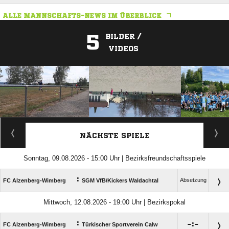
ALLE MANNSCHAFTS-NEWS IM ÜBERBLICK
5
BILDER /
VIDEOS
ANZEIGE
NÄCHSTE SPIELE
Sonntag, 09.08.2026 - 15:00 Uhr | Bezirksfreundschaftsspiele
:
Absetzung
FC Alzenberg-Wimberg
SGM VfB/​Kickers Waldachtal
Mittwoch, 12.08.2026 - 19:00 Uhr | Bezirkspokal
:

:

FC Alzenberg-Wimberg
Türkischer Sportverein Calw