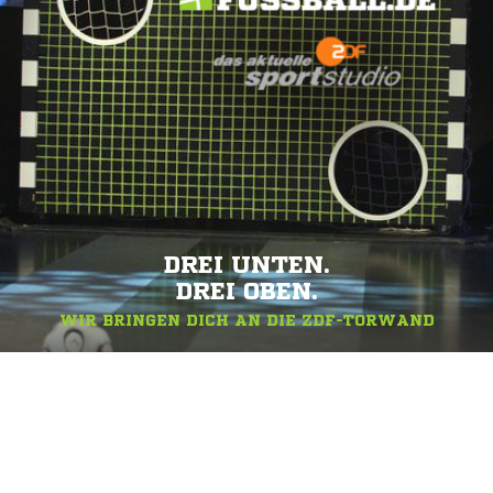
DREI UNTEN.
DREI OBEN.
WIR BRINGEN DICH AN DIE ZDF-TORWAND