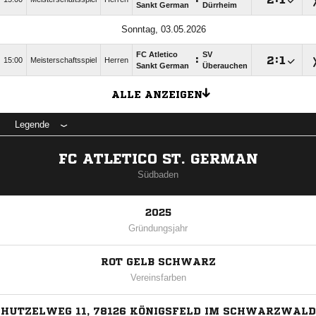
Sankt German
Dürrheim
Sonntag, 03.05.2026
FC Atletico
SV
:

:

15:00
Meisterschaftsspiel
Herren
Sankt German
Überauchen
ALLE ANZEIGEN
Legende
FC ATLETICO ST. GERMAN
Südbaden
2025
Gründungsjahr
ROT GELB SCHWARZ
Vereinsfarben
HUTZELWEG 11, 78126 KÖNIGSFELD IM SCHWARZWALD