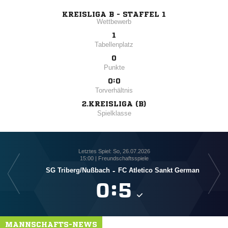
KREISLIGA B - STAFFEL 1
Wettbewerb
1
Tabellenplatz
0
Punkte
0:0
Torverhältnis
2.KREISLIGA (B)
Spielklasse
Letztes Spiel: So, 26.07.2026
15:00 | Freundschaftsspiele
SG Triberg/​Nußbach
-
FC Atletico Sankt German

:

MANNSCHAFTS-NEWS