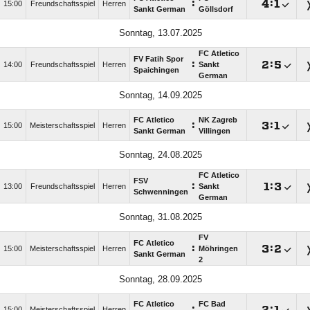
:

:

15:00
Freundschaftsspiel
Herren
Sankt German
Göllsdorf
Sonntag, 13.07.2025
FC Atletico
FV Fatih Spor
:

:

14:00
Freundschaftsspiel
Herren
Sankt
Spaichingen
German
Sonntag, 14.09.2025
FC Atletico
NK Zagreb
:

:

15:00
Meisterschaftsspiel
Herren
Sankt German
Villingen
Sonntag, 24.08.2025
FC Atletico
FSV
:

:

13:00
Freundschaftsspiel
Herren
Sankt
Schwenningen
German
Sonntag, 31.08.2025
FV
FC Atletico
:

:

15:00
Meisterschaftsspiel
Herren
Möhringen
Sankt German
2
Sonntag, 28.09.2025
FC Atletico
FC Bad
:

:

15:00
Meisterschaftsspiel
Herren