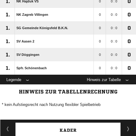
1.
0
NK Hajduk VS
0
0 : 0
1.
0
NK Zagreb Villingen
0
0 : 0
1.
0
SG Gemeinde Königsfeld B.K.N.
0
0 : 0
1.
0
SV Aasen 2
0
0 : 0
1.
0
SV Döggingen
0
0 : 0
1.
0
Spfr. Schönenbach
0
0 : 0
Legende
Hinweis zur Tabelle
HINWEIS ZUR TABELLENRECHNUNG
* kein Aufstiegsrecht nach Nutzung flexibler Spielbetrieb
KADER