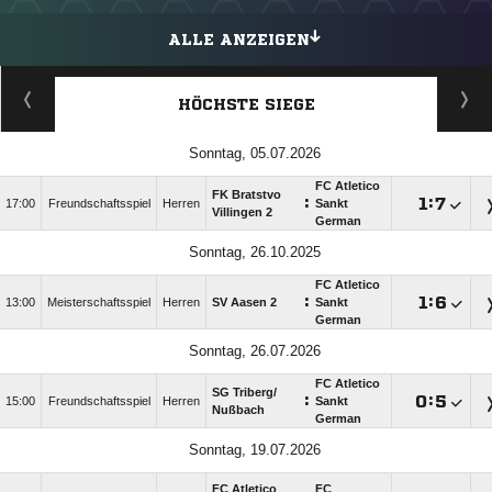
ALLE ANZEIGEN
HÖCHSTE SIEGE
Sonntag, 05.07.2026
FC Atletico
FK Bratstvo
:

:

17:00
Freundschaftsspiel
Herren
Sankt
Villingen 2
German
Sonntag, 26.10.2025
FC Atletico
:

:

13:00
Meisterschaftsspiel
Herren
SV Aasen 2
Sankt
German
Sonntag, 26.07.2026
FC Atletico
SG Triberg/​
:

:

15:00
Freundschaftsspiel
Herren
Sankt
Nußbach
German
Sonntag, 19.07.2026
FC Atletico
FC