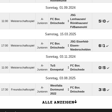
Rothemühle
Sonntag, 01.09.2024
JSG
A-
FC Bor.
Lenhausen/​
:

:

11:00
Meisterschaftsspiel
Junioren
Dröschede
Rönkhausen/​
Fi/​Bamenohl
Samstag, 15.03.2025
JSG Eiserfeld-
A-
FC Bor.
:

:

17:00
Meisterschaftsspiel
Eisern-
Junioren
Dröschede
Niederschelden
Sonntag, 03.11.2024
A-
TuS
FC Bor.
:

:

11:00
Meisterschaftsspiel
Junioren
Ennepetal
Dröschede
Sonntag, 03.08.2025
Westfalia
A-
FC Bor.
:

:

17:30
Freundschaftsspiel
Dortmund
Junioren
Dröschede
2022
ALLE ANZEIGEN