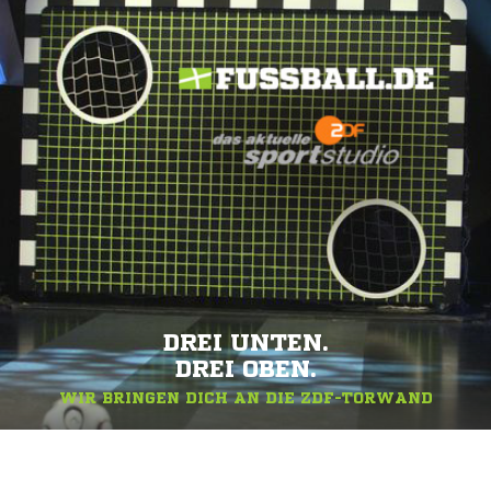
DREI UNTEN.
DREI OBEN.
WIR BRINGEN DICH AN DIE ZDF-TORWAND