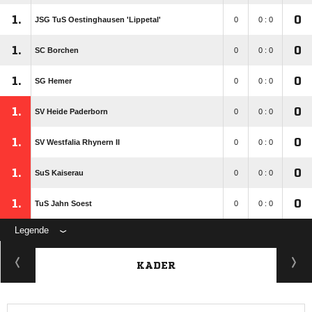
1.
0
JSG TuS Oestinghausen 'Lippetal'
0
0 : 0
1.
0
SC Borchen
0
0 : 0
1.
0
SG Hemer
0
0 : 0
1.
0
SV Heide Paderborn
0
0 : 0
1.
0
SV Westfalia Rhynern II
0
0 : 0
1.
0
SuS Kaiserau
0
0 : 0
1.
0
TuS Jahn Soest
0
0 : 0
Legende
KADER