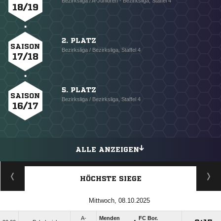
Bezirksliga / A-Junioren - Bezirksliga, Staffel 4
18/19
2. PLATZ
SAISON
Bezirksliga / Bezirksliga, Staffel 4
17/18
5. PLATZ
SAISON
Bezirksliga / Bezirksliga, Staffel 4
16/17
ALLE ANZEIGEN
HÖCHSTE SIEGE
Mittwoch, 08.10.2025
A-
Menden
FC Bor.