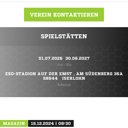
VEREIN KONTAKTIEREN
SPIELSTÄTTEN
Nachricht an FC Borussia Dröschede
01.07.2026 ​ 30.06.2027
Von - Bis
ESO-STADION AUF DER EMST , AM SÜDENBERG 36A
58644 ISERLOHN
Adresse
MAGAZIN
15.12.2024 | 08:30