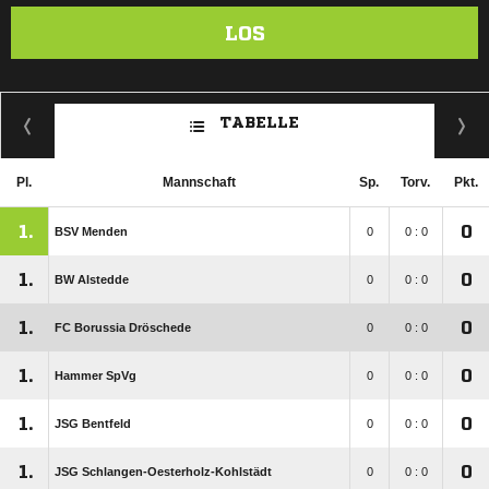
LOS
TABELLE
Pl.
Mannschaft
Sp.
Torv.
Pkt.
1.
0
BSV Menden
0
0 : 0
1.
0
BW Alstedde
0
0 : 0
1.
0
FC Borussia Dröschede
0
0 : 0
1.
0
Hammer SpVg
0
0 : 0
1.
0
JSG Bentfeld
0
0 : 0
1.
0
JSG Schlangen-Oesterholz-Kohlstädt
0
0 : 0