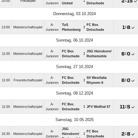
:

:

20:00
Pokalspiel
Junioren
United
Dröschede
Donnerstag, 03.10.2024
A-
TuS
FC Bor.
:

:

13:00
Meisterschaftsspiel
Junioren
Plettenberg
Dröschede
Sonntag, 06.10.2024
A-
FC Bor.
JSG Hünsborn/​
:

:

11:00
Meisterschaftsspiel
Junioren
Dröschede
Rothemühle
Sonntag, 27.10.2024
A-
FC Bor.
SV Westfalia
:

:

11:00
Freundschaftsspiel
Junioren
Dröschede
Rhynern II
Sonntag, 08.12.2024
A-
FC Bor.
:

:

11:00
Meisterschaftsspiel
JFV Weißtal 57
Junioren
Dröschede
Samstag, 10.05.2025
JSG
A-
FC Bor.
:

:

16:30
Meisterschaftsspiel
Hünsborn/​
Junioren
Dröschede