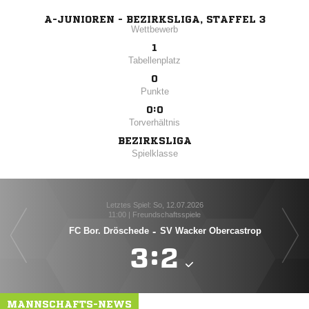
A-JUNIOREN - BEZIRKSLIGA, STAFFEL 3
Wettbewerb
1
Tabellenplatz
0
Punkte
0:0
Torverhältnis
BEZIRKSLIGA
Spielklasse
Letztes Spiel: So, 12.07.2026
11:00 | Freundschaftsspiele
FC Bor. Dröschede
-
SV Wacker Obercastrop

:

MANNSCHAFTS-NEWS