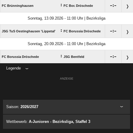
:

:

FC Brünninghausen
FC Bor. Dröschede
Sonntag, 13.09.2026 - 11:00 Uhr | Bezirksliga
:

:

JSG TuS Oestinghausen 'Lippetal'
FC Borussia Dröschede
Sonntag, 20.09.2026 - 11:00 Uhr | Bezirksliga
:

:

FC Borussia Dröschede
JSG Bentfeld
Legende
ANZEIGE
Saison:
2026/2027
Wettbewerb:
A-Junioren - Bezirksliga, Staffel 3