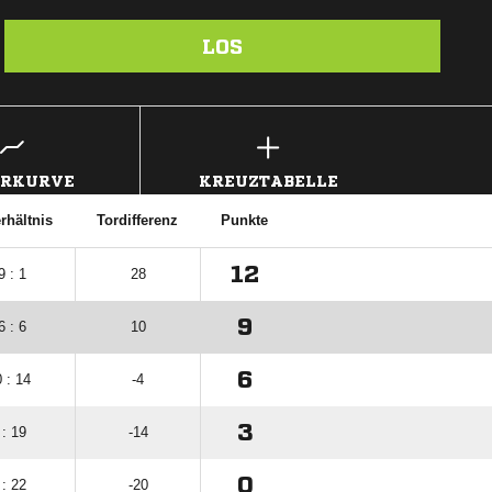
LOS
ERKURVE
KREUZTABELLE
rhältnis
Tordifferenz
Punkte
12
9 : 1
28
9
6 : 6
10
6
 : 14
-4
3
 : 19
-14
0
 : 22
-20