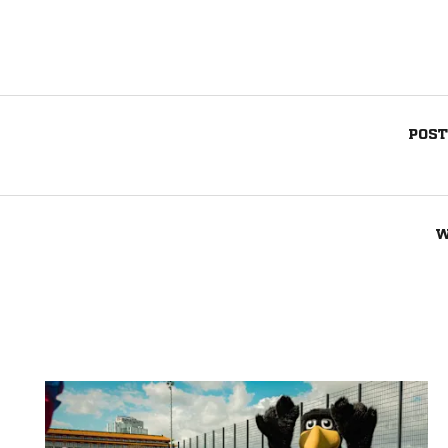
POST
W
Nachricht an FC Concordia Goch 1919