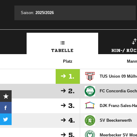
Saison:
2025/2026
TABELLE
HIN-/ RÜ
Platz
Mann
1.
TUS Union 09 Mülh
2.
FC Concordia Goch
3.
DJK Franz-Sales-H
4.
SV Beeckerwerth
5.
Meerbecker SV Moers