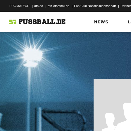
PROMATEUR
|
dfb.de
|
dfb-efootball.de
|
Fan Club Nationalmannschaft
|
Partner
FUSSBALL.DE
NEWS
L