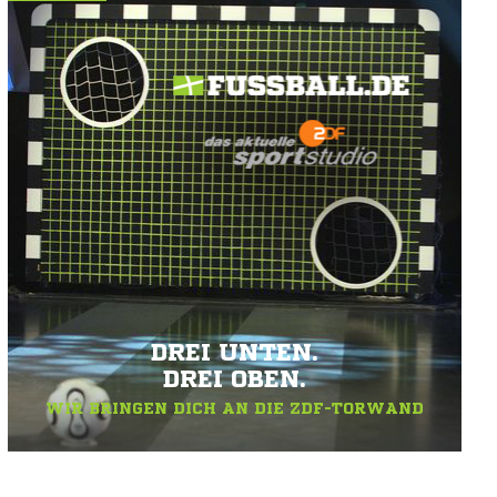
DREI UNTEN.
DREI OBEN.
WIR BRINGEN DICH AN DIE ZDF-TORWAND