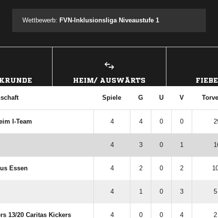
Wettbewerb:
FVN-Inklusionsliga Niveaustufe 1
CKRUNDE
HEIM/ AUSWÄRTS
FIEB
schaft
Spiele
G
U
V
Torve
eim I-Team
4
4
0
0
2
4
3
0
1
1
aus Essen
4
2
0
2
10
4
1
0
3
5
 13/​20 Caritas Kickers
4
0
0
4
2