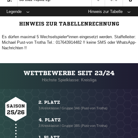
Legende
Hinweis zur Tabelle
HINWEIS ZUR TABELLENRECHNUNG
Es dürfen maximal 5 Wechselspieler*innen eingesetzt werden. Staffelleiter:
Michael Pust-von Trotha Tel.: 017643914482 !! keine SMS oder WhatsApp-
Nachrichten !!
WETTBEWERBE SEIT 23/24
Höchste Spielklasse: Kreisliga
2. PLATZ
SAISON
3.Kreisklasse / Gruppe 3A6 (Pust-von Trotha)
25/26
4. PLATZ
3.Kreisklasse / Gruppe 3B5 (Pust-von Trotha)
1. PLATZ