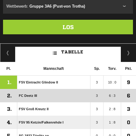
Wettbewerb:
Gruppe 3A6 (Pust-von Trotha)
LOS
TABELLE
Pl.
Mannschaft
Sp.
Torv.
Pkt.
1.
9
FSV Eintracht Glindow II
3
10 : 0
2.
6
FC Deetz III
3
6 : 3
3.
3
FSV Groß Kreutz II
3
2 : 8
4.
0
FSV 95 Ketzin/​Falkenrehde I
3
1 : 8
5.
0
SG 1922 Töplitz zg.
0
0 : 0