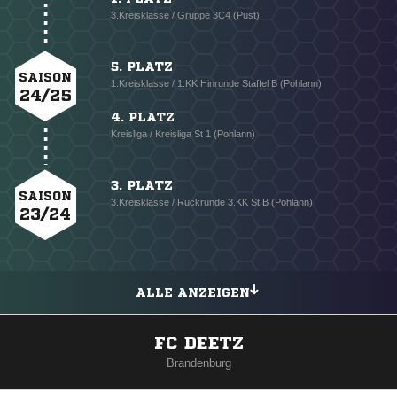
3.Kreisklasse / Gruppe 3C4 (Pust)
5. PLATZ
SAISON
1.Kreisklasse / 1.KK Hinrunde Staffel B (Pohlann)
24/25
4. PLATZ
Kreisliga / Kreisliga St 1 (Pohlann)
3. PLATZ
SAISON
3.Kreisklasse / Rückrunde 3.KK St B (Pohlann)
23/24
ALLE ANZEIGEN
FC DEETZ
Brandenburg