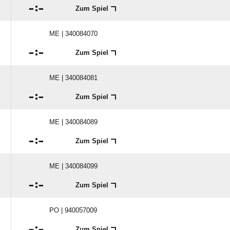

:

Zum Spiel
ME | 340084070

:

Zum Spiel
ME | 340084081

:

Zum Spiel
ME | 340084089

:

Zum Spiel
ME | 340084099

:

Zum Spiel
PO | 940057009

:

Zum Spiel