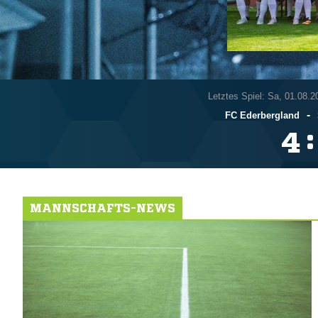
Letztes Spiel: Sa, 01.08.2
-
FC Ederbergland
:

MANNSCHAFTS-NEWS