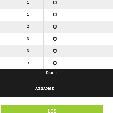
0
-1
0
-1
0
-2
0
-3
0
-3
0
-3
Drucken
ABGÄNGE
LOS