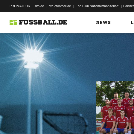
PROMATEUR
|
dfb.de
|
dfb-efootball.de
|
Fan Club Nationalmannschaft
|
Partner
FUSSBALL.DE
NEWS
L