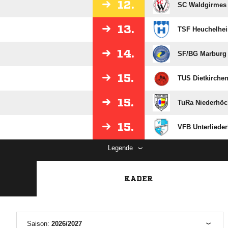
12.
SC Waldgirmes
13.
TSF Heuchelhe
14.
SF/​BG Marburg
15.
TUS Dietkirche
15.
TuRa Niederhöc
15.
VFB Unterliede
Legende
KADER
Saison:
2026/2027