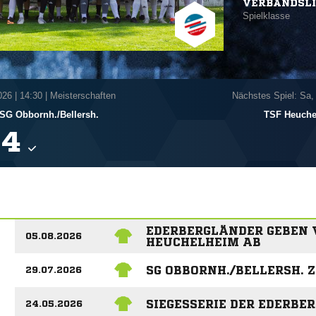
VERBANDSL
Spielklasse
026
|
14:30 | Meisterschaften
Nächstes Spiel: Sa,
SG Obbornh./​Bellersh.
TSF Heuche

EDERBERGLÄNDER GEBEN V
05.08.2026
HEUCHELHEIM AB
SG OBBORNH./BELLERSH. 
29.07.2026
SIEGESSERIE DER EDERBE
24.05.2026