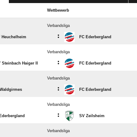
Wettbewerb
Verbandsliga
:
 Heuchelheim
FC Ederbergland
Verbandsliga
:
 Steinbach Haiger II
FC Ederbergland
Verbandsliga
:
Waldgirmes
FC Ederbergland
Verbandsliga
:
Ederbergland
SV Zeilsheim
Verbandsliga