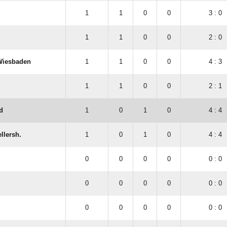
1
1
0
0
3 : 0
1
1
0
0
2 : 0
Wiesbaden
1
1
0
0
4 : 3
1
1
0
0
2 : 1
d
1
0
1
0
4 : 4
llersh.
1
0
1
0
4 : 4
0
0
0
0
0 : 0
0
0
0
0
0 : 0
0
0
0
0
0 : 0