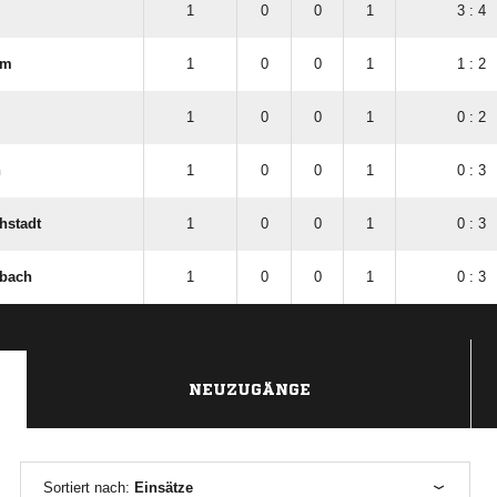
1
0
0
1
3 : 4
im
1
0
0
1
1 : 2
1
0
0
1
0 : 2
n
1
0
0
1
0 : 3
hstadt
1
0
0
1
0 : 3
rbach
1
0
0
1
0 : 3
NEUZUGÄNGE
Sortiert nach:
Einsätze