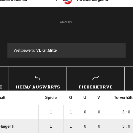
ANZEIGE
Wettbewerb:
VL Gr.Mitte
E
HEIM/ AUSWÄRTS
FIEBERKURVE
aft
Spiele
G
U
V
Torverhält
1
1
0
0
3 : 0
aiger II
1
1
0
0
3 : 0