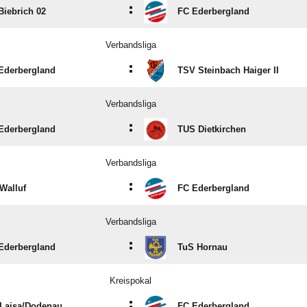
:
Biebrich 02
FC Ederbergland
Verbandsliga
:
Ederbergland
TSV Steinbach Haiger II
Verbandsliga
:
Ederbergland
TUS Dietkirchen
Verbandsliga
:
Walluf
FC Ederbergland
Verbandsliga
:
Ederbergland
TuS Hornau
Kreispokal
:
Laisa/​Dodenau
FC Ederbergland