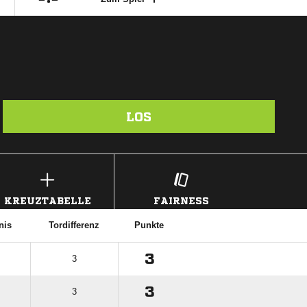
LOS
KREUZTABELLE
FAIRNESS
nis
Tordifferenz
Punkte
3
3
3
3