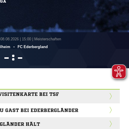
IGA
 08.08.2026
|
15:00 | Meisterschaften
-
lheim
FC Ederbergland
:


ISITENKARTE BEI TSF
ZU GAST BEI EDERBERGLÄNDER
RGLÄNDER HÄLT