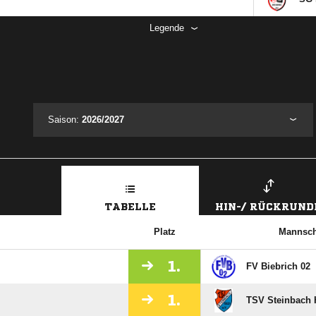
Legende
Saison:
2026/2027
TABELLE
HIN-/ RÜCKRUND
Platz
Mannsch
1.
FV Biebrich 02
1.
TSV Steinbach H