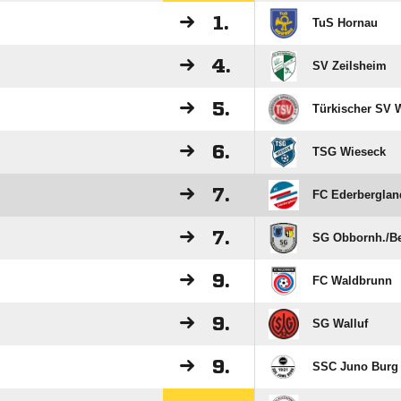
1.
TuS Hornau
4.
SV Zeilsheim
5.
Türkischer SV 
6.
TSG Wieseck
7.
FC Ederberglan
7.
SG Obbornh./​Be
9.
FC Waldbrunn
9.
SG Walluf
9.
SSC Juno Burg