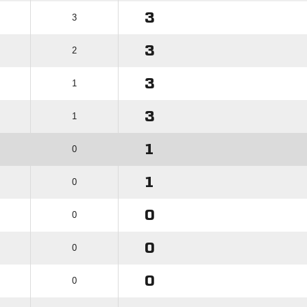
3
3
3
2
3
1
3
1
1
0
1
0
0
0
0
0
0
0