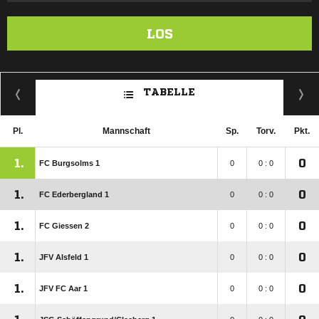
LOS
TABELLE
Pl.
Mannschaft
Sp.
Torv.
Pkt.
1.
0
FC Burgsolms 1
0
0 : 0
1.
0
FC Ederbergland 1
0
0 : 0
1.
0
FC Giessen 2
0
0 : 0
1.
0
JFV Alsfeld 1
0
0 : 0
1.
0
JFV FC Aar 1
0
0 : 0