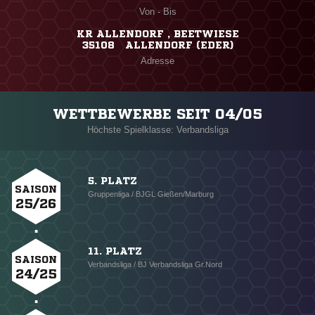
Von - Bis
KR ALLENDORF , BEETWIESE
35108 ALLENDORF (EDER)
Adresse
WETTBEWERBE SEIT 04/05
Höchste Spielklasse: Verbandsliga
5. PLATZ
SAISON
Gruppenliga / BJGL Gießen/Marburg
25/26
11. PLATZ
SAISON
Verbandsliga / BJ Verbandsliga Gr.Nord
24/25