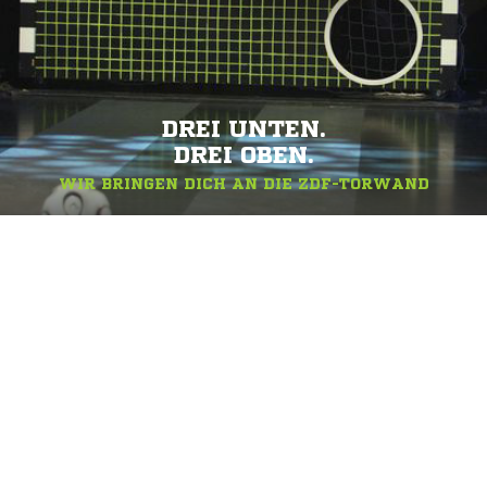
DREI UNTEN.
DREI OBEN.
WIR BRINGEN DICH AN DIE ZDF-TORWAND