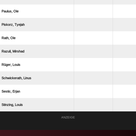
 
 
 
 
 
 
 
 
ANZEIGE