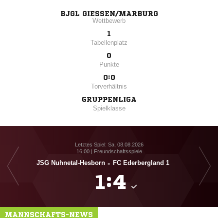
BJGL GIESSEN/MARBURG
Wettbewerb
1
Tabellenplatz
0
Punkte
0:0
Torverhältnis
GRUPPENLIGA
Spielklasse
Letztes Spiel: Sa, 08.08.2026
16:00 | Freundschaftsspiele
JSG Nuhnetal-Hesborn
-
FC Ederbergland 1

:

MANNSCHAFTS-NEWS