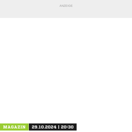
ANZEIGE
NACHRICHT SENDEN
* Pflichtfelder
MAGAZIN
29.10.2024 | 20:30