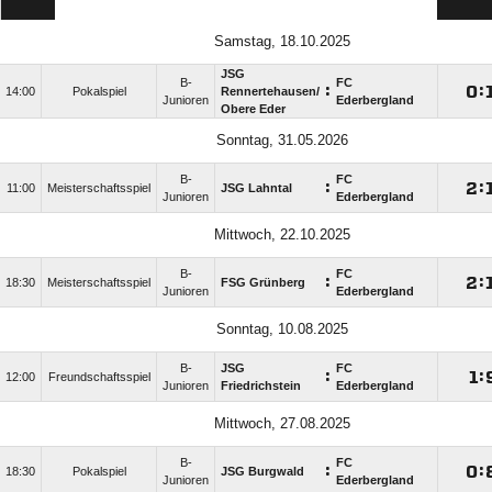
Samstag, 18.10.2025
JSG
B-
FC
:

:
14:00
Pokalspiel
Rennertehausen/​
Junioren
Ederbergland
Obere Eder
Sonntag, 31.05.2026
B-
FC
:

:
11:00
Meisterschaftsspiel
JSG Lahntal
Junioren
Ederbergland
Mittwoch, 22.10.2025
B-
FC
:

:
18:30
Meisterschaftsspiel
FSG Grünberg
Junioren
Ederbergland
Sonntag, 10.08.2025
B-
JSG
FC
:

:
12:00
Freundschaftsspiel
Junioren
Friedrichstein
Ederbergland
Mittwoch, 27.08.2025
B-
FC
:

:
18:30
Pokalspiel
JSG Burgwald
Junioren
Ederbergland