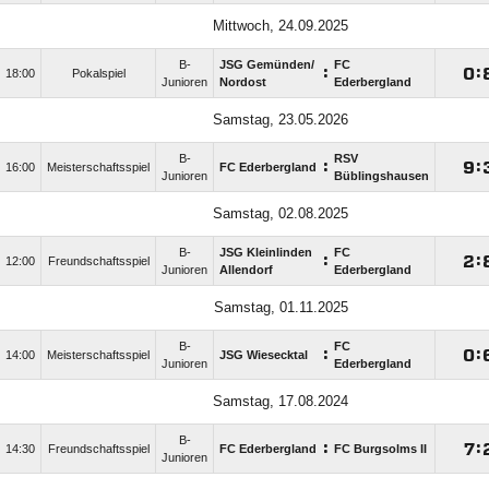
Mittwoch, 24.09.2025
B-
JSG Gemünden/​
FC
:

:
18:00
Pokalspiel
Junioren
Nordost
Ederbergland
Samstag, 23.05.2026
B-
RSV
:

:
16:00
Meisterschaftsspiel
FC Ederbergland
Junioren
Büblingshausen
Samstag, 02.08.2025
B-
JSG Kleinlinden
FC
:

:
12:00
Freundschaftsspiel
Junioren
Allendorf
Ederbergland
Samstag, 01.11.2025
B-
FC
:

:
14:00
Meisterschaftsspiel
JSG Wiesecktal
Junioren
Ederbergland
Samstag, 17.08.2024
B-
:

:
14:30
Freundschaftsspiel
FC Ederbergland
FC Burgsolms II
Junioren