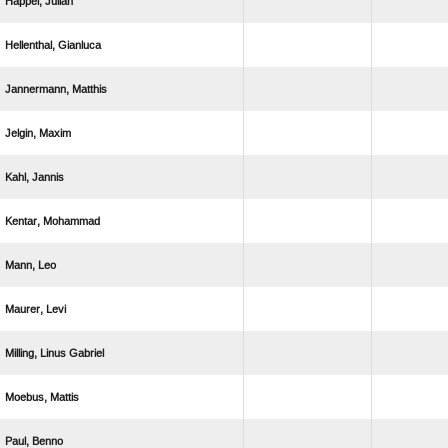
 
 
 
 
 
 
 
 
  
 
 