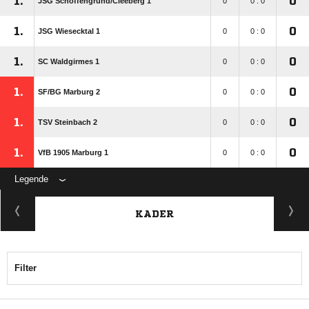
1.
0
JSG Schöffengrund/​Cleeberg 1
0
0 : 0
1.
0
JSG Wiesecktal 1
0
0 : 0
1.
0
SC Waldgirmes 1
0
0 : 0
1.
0
SF/​BG Marburg 2
0
0 : 0
1.
0
TSV Steinbach 2
0
0 : 0
1.
0
VfB 1905 Marburg 1
0
0 : 0
Legende
KADER
Filter