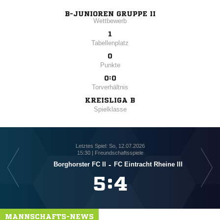
B-JUNIOREN GRUPPE II
Wettbewerb
1
Tabellenplatz
0
Punkte
0:0
Torverhältnis
KREISLIGA B
Spielklasse
Letztes Spiel: So, 12.07.2026
15:30 | Freundschaftsspiele
Borghorster FC II
-
FC Eintracht Rheine III

:

MANNSCHAFTS-NEWS