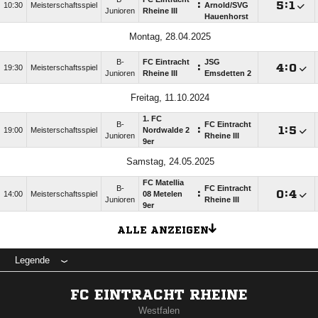
:

:

10:30
Meisterschaftsspiel
Arnold/​SVG
Junioren
Rheine III
Hauenhorst
Montag, 28.04.2025
B-
FC Eintracht
JSG
:

:

19:30
Meisterschaftsspiel
Junioren
Rheine III
Emsdetten 2
Freitag, 11.10.2024
1. FC
B-
FC Eintracht
:

:

19:00
Meisterschaftsspiel
Nordwalde 2
Junioren
Rheine III
9er
Samstag, 24.05.2025
FC Matellia
B-
FC Eintracht
:

:

14:00
Meisterschaftsspiel
08 Metelen
Junioren
Rheine III
9er
ALLE ANZEIGEN
Legende
FC EINTRACHT RHEINE
Westfalen