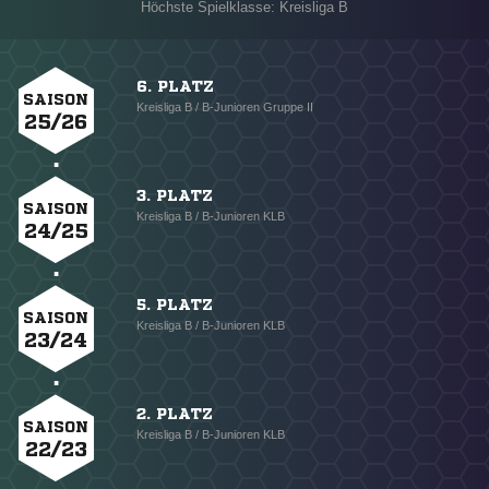
Höchste Spielklasse: Kreisliga B
6. PLATZ
SAISON
Kreisliga B / B-Junioren Gruppe II
25/26
3. PLATZ
SAISON
Kreisliga B / B-Junioren KLB
24/25
5. PLATZ
SAISON
Kreisliga B / B-Junioren KLB
23/24
2. PLATZ
SAISON
Kreisliga B / B-Junioren KLB
22/23