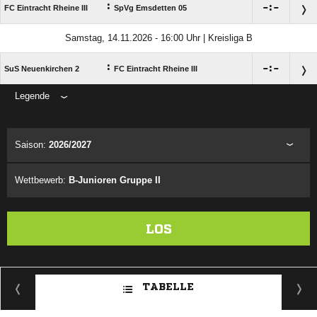
:

:

FC Eintracht Rheine III
SpVg Emsdetten 05
Samstag, 14.11.2026 - 16:00 Uhr | Kreisliga B
:

:

SuS Neuenkirchen 2
FC Eintracht Rheine III
Legende
ANZEIGE
Saison:
2026/2027
Wettbewerb:
B-Junioren Gruppe II
LOS
TABELLE