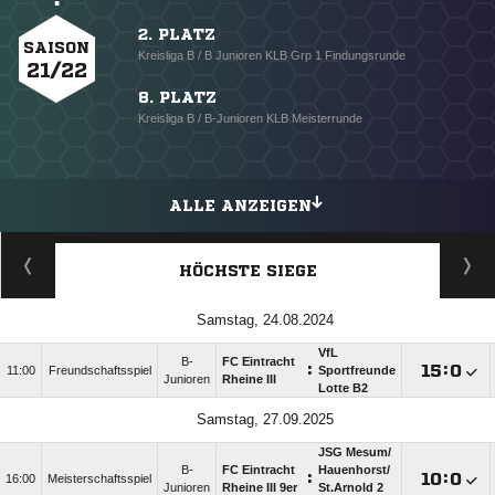
2. PLATZ
SAISON
Kreisliga B / B Junioren KLB Grp 1 Findungsrunde
21/22
8. PLATZ
Kreisliga B / B-Junioren KLB Meisterrunde
ALLE ANZEIGEN
HÖCHSTE SIEGE
Samstag, 24.08.2024
VfL
B-
FC Eintracht
:

:

11:00
Freundschaftsspiel
Sportfreunde
Junioren
Rheine III
Lotte B2
Samstag, 27.09.2025
JSG Mesum/​
B-
FC Eintracht
Hauenhorst/​
:

:

16:00
Meisterschaftsspiel
Junioren
Rheine III 9er
St.Arnold 2