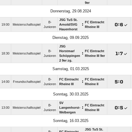
9er
Donnerstag, 29.08.2024
JSG TuS St.
B-
FC Eintracht
:

:

19:00
Meisterschaftsspiel
Arnold/​SVG
Junioren
Rheine III
Hauenhorst
Dienstag, 09.09.2025
JSG
B-
Horstmar/​
FC Eintracht
:

:

18:30
Meisterschaftsspiel
Junioren
Schöppingen
Rheine III 9er
2 9er zg.
Samstag, 01.03.2025
B-
FC Eintracht
FC Eintracht
:

:

14:00
Freundschaftsspiel
Junioren
Rheine III
Rheine II
Sonntag, 30.03.2025
SV
B-
FC Eintracht
:

:

13:00
Meisterschaftsspiel
Langenhorst-
Junioren
Rheine III
Welbergen
Sonntag, 16.03.2025
JSG TuS St.
B-
FC Eintracht