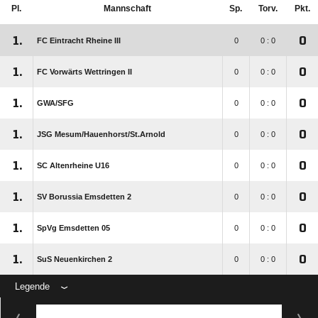
Pl.
Mannschaft
Sp.
Torv.
Pkt.
1.
0
FC Eintracht Rheine III
0
0 : 0
1.
0
FC Vorwärts Wettringen II
0
0 : 0
1.
0
GWA/​SFG
0
0 : 0
1.
0
JSG Mesum/​Hauenhorst/​St.Arnold
0
0 : 0
1.
0
SC Altenrheine U16
0
0 : 0
1.
0
SV Borussia Emsdetten 2
0
0 : 0
1.
0
SpVg Emsdetten 05
0
0 : 0
1.
0
SuS Neuenkirchen 2
0
0 : 0
Legende