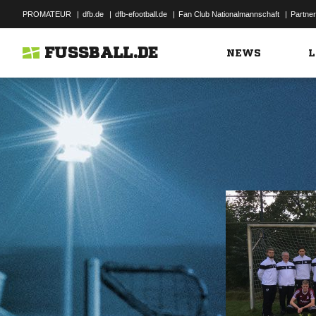
PROMATEUR
|
dfb.de
|
dfb-efootball.de
|
Fan Club Nationalmannschaft
|
Partner
FUSSBALL.DE
NEWS
L