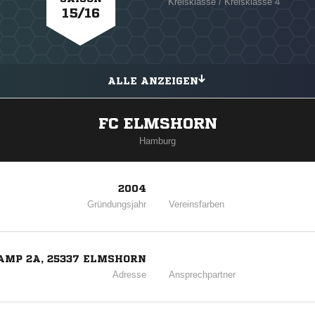
Kreisklasse / Kreisklasse 4
15/16
ALLE ANZEIGEN
FC ELMSHORN
Hamburg
2004
Gründungsjahr
Vereinsfarben
MP 2A, 25337 ELMSHORN
Adresse
Ansprechpartner