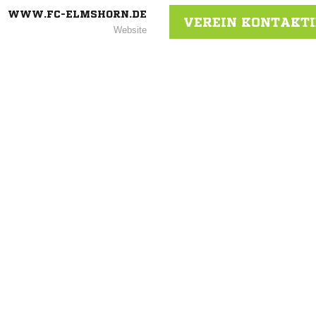
WWW.FC-ELMSHORN.DE
VEREIN KONTAKT
Website
ANZEIGE
NACHRICHT SENDE
* Pflichtfelder