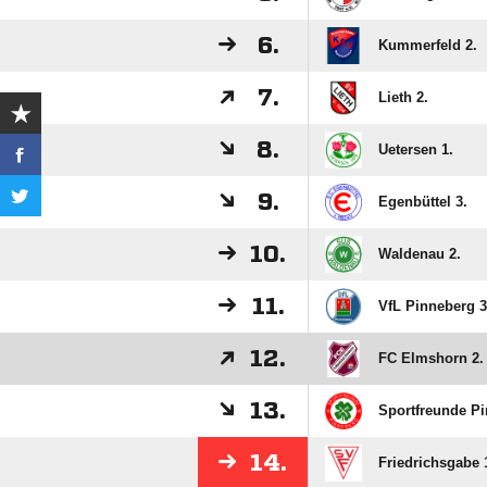
6.
Kummerfeld 2.
7.
Lieth 2.
8.
Uetersen 1.
9.
Egenbüttel 3.
10.
Waldenau 2.
11.
VfL Pinneberg 3
12.
FC Elmshorn 2.
13.
Sportfreunde Pi
14.
Friedrichsgabe 