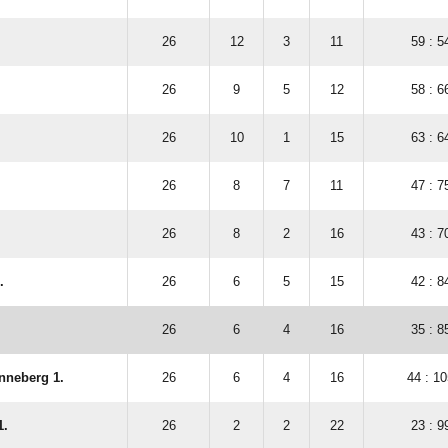
26
12
3
11
59 : 5
26
9
5
12
58 : 6
26
10
1
15
63 : 6
26
8
7
11
47 : 7
26
8
2
16
43 : 7
.
26
6
5
15
42 : 8
26
6
4
16
35 : 8
nneberg 1.
26
6
4
16
44 : 1
1.
26
2
2
22
23 : 9