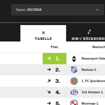
Saison:
2017/2018
TABELLE
HIN-/ RÜCKRUND
Platz
Mannsch
1.
Rasensport Uete
2.
Rantzau 2.
3.
1. FC Quickborn
4.
TuS Holstein 1.
5.
Moorrege 1.