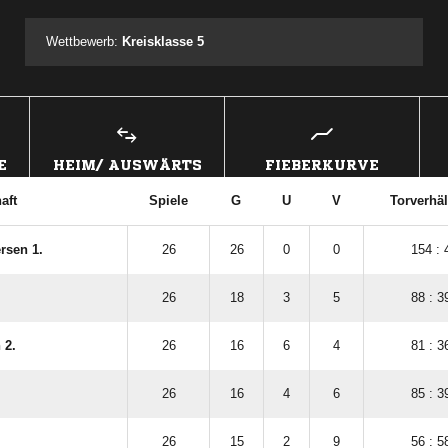
Wettbewerb:
Kreisklasse 5
E
HEIM/ AUSWÄRTS
FIEBERKURVE
aft
Spiele
G
U
V
Torverhäl
rsen 1.
26
26
0
0
154 : 
26
18
3
5
88 : 3
 2.
26
16
6
4
81 : 3
26
16
4
6
85 : 3
26
15
2
9
56 : 5