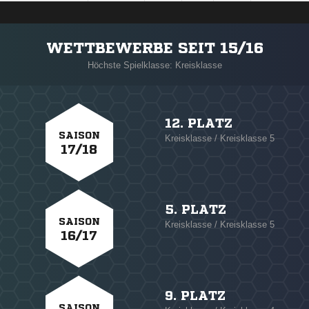
WETTBEWERBE SEIT 15/16
Höchste Spielklasse: Kreisklasse
12. PLATZ
SAISON
Kreisklasse / Kreisklasse 5
17/18
5. PLATZ
SAISON
Kreisklasse / Kreisklasse 5
16/17
9. PLATZ
SAISON