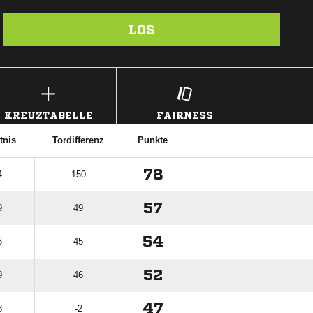
LOS
KREUZTABELLE
FAIRNESS
tnis
Tordifferenz
Punkte
78
4
150
57
9
49
54
6
45
52
9
46
47
8
-2