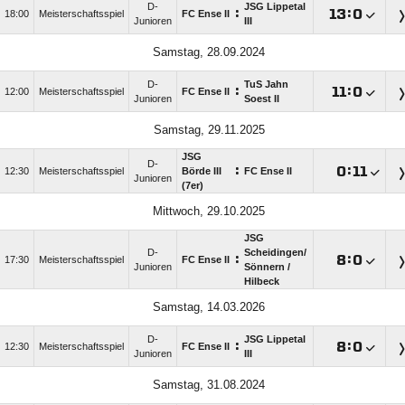
D-
JSG Lippetal
:

:

18:00
Meisterschaftsspiel
FC Ense II
Junioren
III
Samstag, 28.09.2024
D-
TuS Jahn
:

:

12:00
Meisterschaftsspiel
FC Ense II
Junioren
Soest II
Samstag, 29.11.2025
JSG
D-
:

:

12:30
Meisterschaftsspiel
Börde III
FC Ense II
Junioren
(7er)
Mittwoch, 29.10.2025
JSG
D-
Scheidingen/​
:

:

17:30
Meisterschaftsspiel
FC Ense II
Junioren
Sönnern /​
Hilbeck
Samstag, 14.03.2026
D-
JSG Lippetal
:

:

12:30
Meisterschaftsspiel
FC Ense II
Junioren
III
Samstag, 31.08.2024