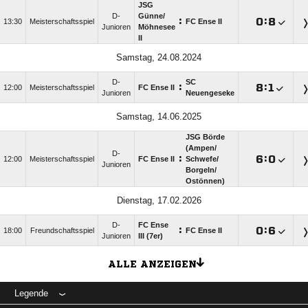
JSG
D-
Günne/​
:

:

13:30
Meisterschaftsspiel
FC Ense II
Junioren
Möhnesee
II
Samstag, 24.08.2024
D-
SC
:

:

12:00
Meisterschaftsspiel
FC Ense II
Junioren
Neuengeseke
Samstag, 14.06.2025
JSG Börde
(Ampen/​
D-
:

:

12:00
Meisterschaftsspiel
FC Ense II
Schwefe/​
Junioren
Borgeln/​
Ostönnen)
Dienstag, 17.02.2026
D-
FC Ense
:

:

18:00
Freundschaftsspiel
FC Ense II
Junioren
III (7er)
ALLE ANZEIGEN
Legende