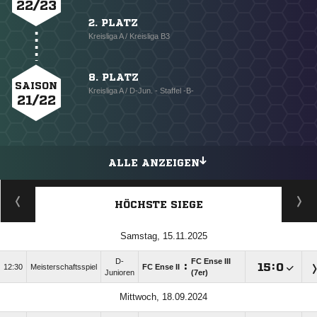
22/23
2. PLATZ
Kreisliga A / Kreisliga B3
8. PLATZ
SAISON
Kreisliga A / D-Jun. - Staffel -B-
21/22
ALLE ANZEIGEN
HÖCHSTE SIEGE
Samstag, 15.11.2025
D-
FC Ense III
:

:

12:30
Meisterschaftsspiel
FC Ense II
Junioren
(7er)
Mittwoch, 18.09.2024