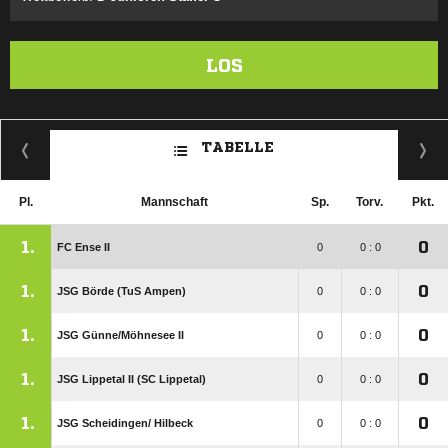
LOS
TABELLE
Pl.
Mannschaft
Sp.
Torv.
Pkt.
1.
0
FC Ense II
0
0 : 0
1.
0
JSG Börde (TuS Ampen)
0
0 : 0
1.
0
JSG Günne/​Möhnesee II
0
0 : 0
1.
0
JSG Lippetal II (SC Lippetal)
0
0 : 0
1.
0
JSG Scheidingen/​ Hilbeck
0
0 : 0