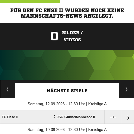
FÜR DEN FC ENSE II WURDEN NOCH KEINE
MANNSCHAFTS-NEWS ANGELEGT.
0
BILDER /
VIDEOS
ANZEIGE
NÄCHSTE SPIELE
Samstag, 12.09.2026 - 12:30 Uhr | Kreisliga A
:

:

FC Ense II
JSG Günne/​Möhnesee II
Samstag, 19.09.2026 - 12:30 Uhr | Kreisliga A