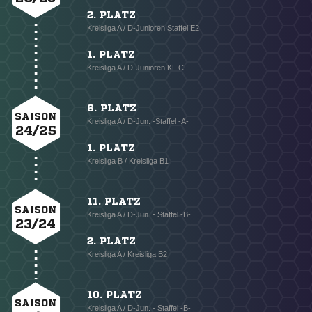
2. PLATZ
Kreisliga A / D-Junioren Staffel E2
1. PLATZ
Kreisliga A / D-Junioren KL C
6. PLATZ
SAISON
Kreisliga A / D-Jun. -Staffel -A-
24/25
1. PLATZ
Kreisliga B / Kreisliga B1
11. PLATZ
SAISON
Kreisliga A / D-Jun. - Staffel -B-
23/24
2. PLATZ
Kreisliga A / Kreisliga B2
10. PLATZ
SAISON
Kreisliga A / D-Jun. - Staffel -B-