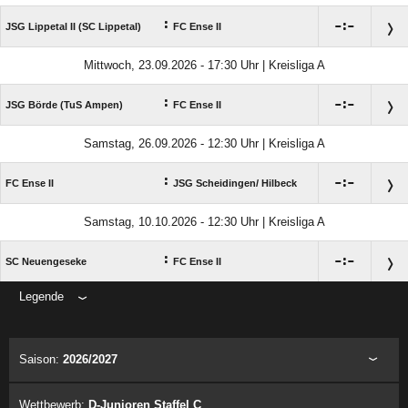
:

:

JSG Lippetal II (SC Lippetal)
FC Ense II
Mittwoch, 23.09.2026 - 17:30 Uhr | Kreisliga A
:

:

JSG Börde (TuS Ampen)
FC Ense II
Samstag, 26.09.2026 - 12:30 Uhr | Kreisliga A
:

:

FC Ense II
JSG Scheidingen/​ Hilbeck
Samstag, 10.10.2026 - 12:30 Uhr | Kreisliga A
:

:

SC Neuengeseke
FC Ense II
Legende
ANZEIGE
Saison:
2026/2027
Wettbewerb:
D-Junioren Staffel C