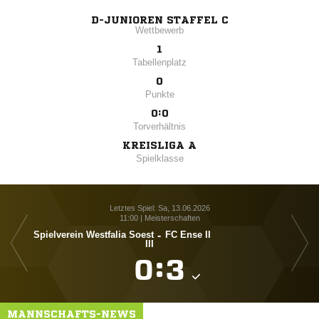
D-JUNIOREN STAFFEL C
Wettbewerb
1
Tabellenplatz
0
Punkte
0:0
Torverhältnis
KREISLIGA A
Spielklasse
Letztes Spiel: Sa, 13.06.2026
11:00 | Meisterschaften
Spielverein Westfalia Soest
-
FC Ense II
III

:

MANNSCHAFTS-NEWS