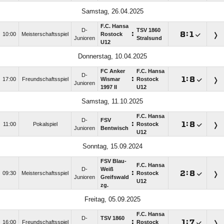
Samstag, 26.04.2025
F.C. Hansa
D-
TSV 1860
:

:

10:00
Meisterschaftsspiel
Rostock
Junioren
Stralsund
U12
Donnerstag, 10.04.2025
FC Anker
F.C. Hansa
D-
:

:

17:00
Freundschaftsspiel
Wismar
Rostock
Junioren
1997 II
U12
Samstag, 11.10.2025
F.C. Hansa
D-
FSV
:

:

11:00
Pokalspiel
Rostock
Junioren
Bentwisch
U12
Sonntag, 15.09.2024
FSV Blau-
F.C. Hansa
D-
Weiß
:

:

09:30
Meisterschaftsspiel
Rostock
Junioren
Greifswald
U12
zg.
Freitag, 05.09.2025
F.C. Hansa
D-
TSV 1860
:

:

16:00
Freundschaftsspiel
Rostock