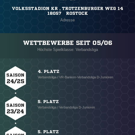
VOLKSSTADION KR , TROTZENBURGER WEG 14
18057 ROSTOCK
Adresse
WETTBEWERBE SEIT 05/06
Höchste Spielklasse: Verbandsliga
4. PLATZ
SAISON
Verbandsliga / VR-Banken-Verbandsliga D-Junioren
24/25
5. PLATZ
SAISON
Verbandsliga / Verbandsliga D-Junioren
23/24
5. PLATZ