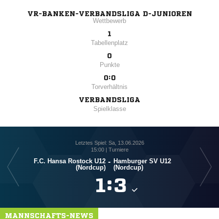
VR-BANKEN-VERBANDSLIGA D-JUNIOREN
Wettbewerb
1
Tabellenplatz
0
Punkte
0:0
Torverhältnis
VERBANDSLIGA
Spielklasse
Letztes Spiel: Sa, 13.06.2026
15:00 | Turniere
F.C. Hansa Rostock U12
-
Hamburger SV U12
FC
(Nordcup)
(Nordcup)

:

MANNSCHAFTS-NEWS