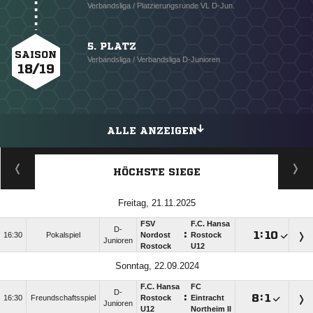
Verbandsliga / Platzierungsrunde VL D-Jun.
5. PLATZ
SAISON
Verbandsliga / Verbandsliga D-Junioren
18/19
ALLE ANZEIGEN
HÖCHSTE SIEGE
Freitag, 21.11.2025
FSV
F.C. Hansa
D-
:

:

16:30
Pokalspiel
Nordost
Rostock
Junioren
Rostock
U12
Sonntag, 22.09.2024
F.C. Hansa
FC
D-
:

:

16:30
Freundschaftsspiel
Rostock
Eintracht
Junioren
U12
Northeim II