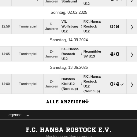
Junioren
Stralsund
U12
Sonntag, 02.02.2025
VfL
F.C. Hansa
D-
:

:

12:59
Turnierspiel
Wolfsburg
Rostock
Junioren
U12
U12
Samstag, 14.09.2024
F.C. Hansa
D-
Neumühler
:

:

14:05
Turnierspiel
Rostock
Junioren
SV U13
U12
Samstag, 13.06.2026
F.C. Hansa
Holstein
D-
Rostock
:

:

14:00
Turnierspiel
Kiel U12
Junioren
U12
(Nordcup)
(Nordcup)
ALLE ANZEIGEN
Legende
F.C. HANSA ROSTOCK E.V.
Mecklenburg-Vorpommern