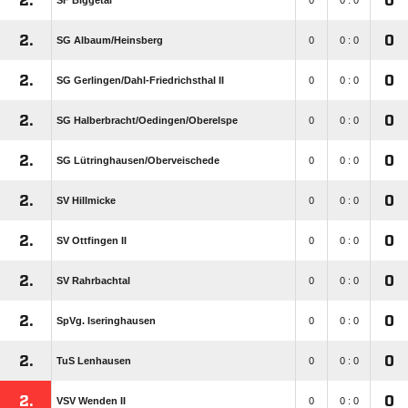
2.
0
SF Biggetal
0
0 : 0
2.
0
SG Albaum/​Heinsberg
0
0 : 0
2.
0
SG Gerlingen/​Dahl-Friedrichsthal II
0
0 : 0
2.
0
SG Halberbracht/​Oedingen/​Oberelspe
0
0 : 0
2.
0
SG Lütringhausen/​Oberveischede
0
0 : 0
2.
0
SV Hillmicke
0
0 : 0
2.
0
SV Ottfingen II
0
0 : 0
2.
0
SV Rahrbachtal
0
0 : 0
2.
0
SpVg. Iseringhausen
0
0 : 0
2.
0
TuS Lenhausen
0
0 : 0
2.
0
VSV Wenden II
0
0 : 0