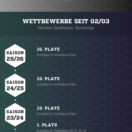
WETTBEWERBE SEIT 02/03
Höchste Spielklasse: Bezirksliga
15. PLATZ
SAISON
Kreisliga A / Kreisliga A Olpe
25/26
13. PLATZ
SAISON
Kreisliga A / Kreisliga A Olpe
24/25
13. PLATZ
SAISON
Kreisliga A / Kreisliga A Olpe
23/24
1. PLATZ
Kreisliga A / Relegation KL A - KL B