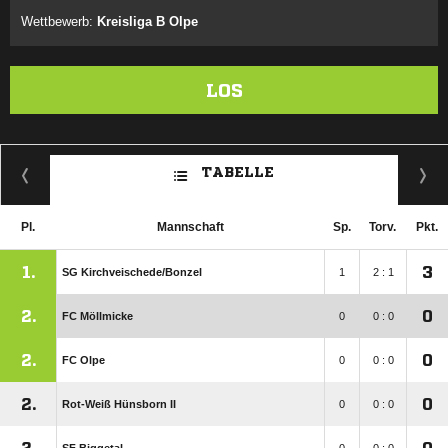
Wettbewerb:
Kreisliga B Olpe
LOS
TABELLE
Pl.
Mannschaft
Sp.
Torv.
Pkt.
1.
3
SG Kirchveischede/​Bonzel
1
2 : 1
2.
0
FC Möllmicke
0
0 : 0
2.
0
FC Olpe
0
0 : 0
2.
0
Rot-Weiß Hünsborn II
0
0 : 0