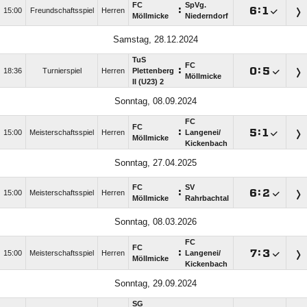
FC
SpVg.
:

:

15:00
Freundschaftsspiel
Herren
Möllmicke
Niederndorf
Samstag, 28.12.2024
TuS
FC
:

:

18:36
Turnierspiel
Herren
Plettenberg
Möllmicke
II (U23) 2
Sonntag, 08.09.2024
FC
FC
:

:

15:00
Meisterschaftsspiel
Herren
Langenei/​
Möllmicke
Kickenbach
Sonntag, 27.04.2025
FC
SV
:

:

15:00
Meisterschaftsspiel
Herren
Möllmicke
Rahrbachtal
Sonntag, 08.03.2026
FC
FC
:

:

15:00
Meisterschaftsspiel
Herren
Langenei/​
Möllmicke
Kickenbach
Sonntag, 29.09.2024
SG