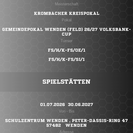
Meisterschaft
KROMBACHER KREISPOKAL
Pokal
GEMEINDEPOKAL WENDEN (FELD) 26/27 VOLKSBANK-
CUP
Turnier
FS/H/K-FS/OE/1
FS/H/K-FS/SI/1
SPIELSTÄTTEN
01.07.2026 ​ 30.06.2027
Von - Bis
SCHULZENTRUM WENDEN , PETER-DASSIS-RING 47
57482 WENDEN
Adresse