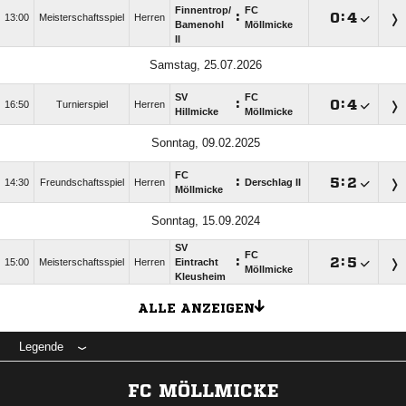
Finnentrop/​
FC
:

:

13:00
Meisterschaftsspiel
Herren
Bamenohl
Möllmicke
II
Samstag, 25.07.2026
SV
FC
:

:

16:50
Turnierspiel
Herren
Hillmicke
Möllmicke
Sonntag, 09.02.2025
FC
:

:

14:30
Freundschaftsspiel
Herren
Derschlag II
Möllmicke
Sonntag, 15.09.2024
SV
FC
:

:

15:00
Meisterschaftsspiel
Herren
Eintracht
Möllmicke
Kleusheim
ALLE ANZEIGEN
Legende
FC MÖLLMICKE