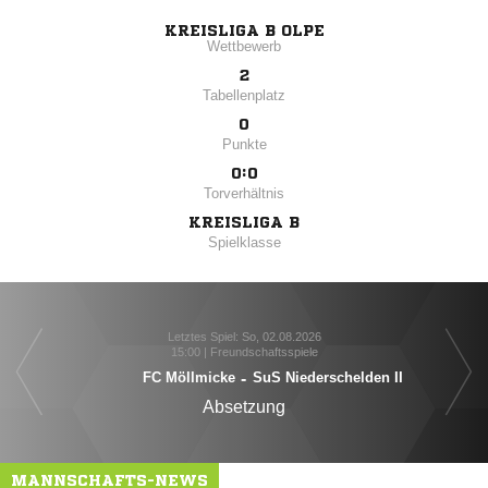
KREISLIGA B OLPE
Wettbewerb
2
Tabellenplatz
0
Punkte
0:0
Torverhältnis
KREISLIGA B
Spielklasse
Letztes Spiel: So, 02.08.2026
15:00 | Freundschaftsspiele
FC Möllmicke
-
SuS Niederschelden II
Absetzung
MANNSCHAFTS-NEWS