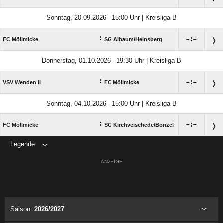
Sonntag, 20.09.2026 - 15:00 Uhr | Kreisliga B
:

:

FC Möllmicke
SG Albaum/​Heinsberg
Donnerstag, 01.10.2026 - 19:30 Uhr | Kreisliga B
:

:

VSV Wenden II
FC Möllmicke
Sonntag, 04.10.2026 - 15:00 Uhr | Kreisliga B
:

:

FC Möllmicke
SG Kirchveischede/​Bonzel
Legende
ANZEIGE
Saison:
2026/2027