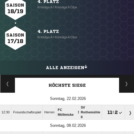
4. PLATZ
SAISON
Kreisliga A / Kreisliga A Olpe
18/19
4. PLATZ
SAISON
Kreisliga A / Kreisliga A Olpe
17/18
ALLE ANZEIGEN
HÖCHSTE SIEGE
Sonntag, 22.02.2026
SV
FC
:

:

12:30
Freundschaftsspiel
Herren
Rothemühle
Möllmicke
II
Sonntag, 08.02.2026