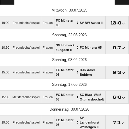
Mittwoch, 30.07.2025
FC Münster
:

:

19:00
Freundschaftsspiel
Frauen
SV BW Aasee III
05
Sonntag, 22.03.2026
SG Holtwick
:

:

10:30
Freundschaftsspiel
Frauen
FC Münster 05
/​ Legden II
Sonntag, 08.02.2026
FC Münster
DJK Adler
:

:

15:30
Freundschaftsspiel
Frauen
05
Buldern
Sonntag, 17.05.2026
FC Münster
SC Blau- Weiß
:

:

15:00
Meisterschaftsspiel
Frauen
05
Ottmarsbocholt
Donnerstag, 30.07.2026
SV
FC Münster
:

:

19:30
Freundschaftsspiel
Frauen
Langenhorst
05
Welbergen II