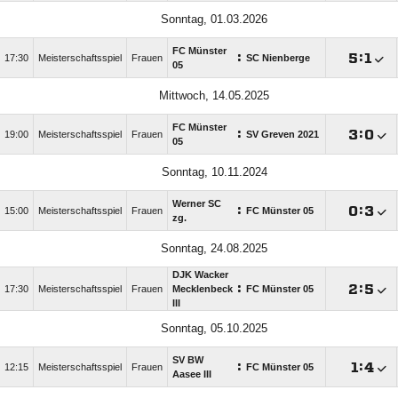
Sonntag, 01.03.2026
FC Münster
:

:

17:30
Meisterschaftsspiel
Frauen
SC Nienberge
05
Mittwoch, 14.05.2025
FC Münster
:

:

19:00
Meisterschaftsspiel
Frauen
SV Greven 2021
05
Sonntag, 10.11.2024
Werner SC
:

:

15:00
Meisterschaftsspiel
Frauen
FC Münster 05
zg.
Sonntag, 24.08.2025
DJK Wacker
:

:

17:30
Meisterschaftsspiel
Frauen
Mecklenbeck
FC Münster 05
III
Sonntag, 05.10.2025
SV BW
:

:

12:15
Meisterschaftsspiel
Frauen
FC Münster 05
Aasee III