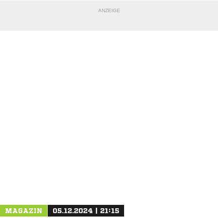
ANZEIGE
NACHRICHT SENDEN
* Pflichtfelder
MAGAZIN
05.12.2024 | 21:15