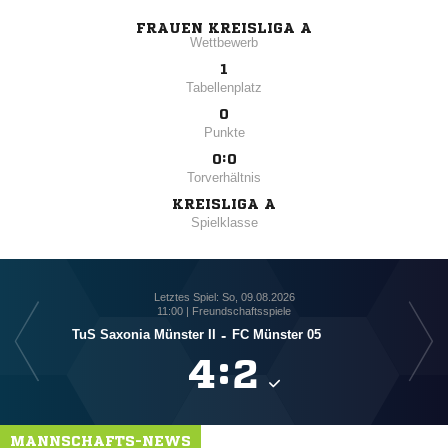
FRAUEN KREISLIGA A
Wettbewerb
1
Tabellenplatz
0
Punkte
0:0
Torverhältnis
KREISLIGA A
Spielklasse
Letztes Spiel: So, 09.08.2026
11:00 | Freundschaftsspiele
TuS Saxonia Münster II
-
FC Münster 05

:

MANNSCHAFTS-NEWS