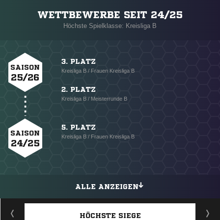
WETTBEWERBE SEIT 24/25
Höchste Spielklasse: Kreisliga B
3. PLATZ
SAISON
Kreisliga B / Frauen Kreisliga B
25/26
2. PLATZ
Kreisliga B / Meisterrunde B
5. PLATZ
SAISON
Kreisliga B / Frauen Kreisliga B
24/25
ALLE ANZEIGEN
HÖCHSTE SIEGE