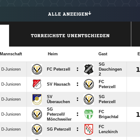
ALLE ANZEIGEN
TORREICHSTE UNENTSCHIEDEN
Mannschaft
Heim
Gast
E
SG
:
D-Junioren
FC Peterzell
Dauchingen
2
FC
:
D-Junioren
SV Hausach
Peterzell
SV
SG
:
D-Junioren
Überauchen
Peterzell
SG
FC
:
D-Junioren
Peterzell/​
Brigachtal
Mönchweiler
FC
:
D-Junioren
SG Peterzell
Lenzkirch