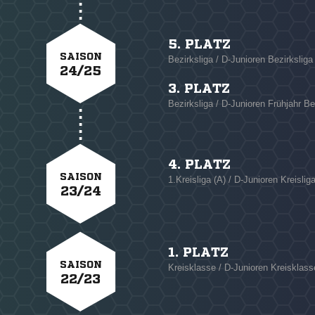
5. PLATZ
SAISON
Bezirksliga / D-Junioren Bezirksliga
24/25
3. PLATZ
Bezirksliga / D-Junioren Frühjahr Bez
4. PLATZ
SAISON
1.Kreisliga (A) / D-Junioren Kreislig
23/24
1. PLATZ
SAISON
Kreisklasse / D-Junioren Kreisklass
22/23