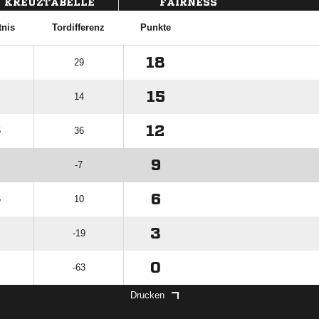
KREUZTABELLE
FAIRNESS
tnis
Tordifferenz
Punkte
18
29
15
14
12
5
36
9
-7
6
6
10
3
-19
0
-63
Drucken