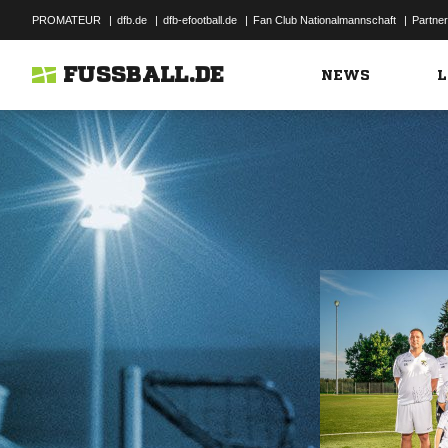
PROMATEUR
|
dfb.de
|
dfb-efootball.de
|
Fan Club Nationalmannschaft
|
Partner
FUSSBALL.DE
NEWS
L