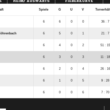
E
HEIM/ AUSWÄRTS
FIEBERKURVE
ft
Spiele
G
U
V
Torverhäl
6
6
0
0
36 : 7
Vöhrenbach
6
5
0
1
21 : 7
6
4
0
2
51 : 1
6
3
0
3
11 : 18
6
2
0
4
26 : 1
6
1
0
5
9 : 28
6
0
0
6
7 : 70