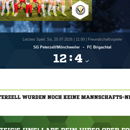
Letztes Spiel: Sa, 25.07.2026
|
11:00 | Freundschaftsspiele
-
SG Peterzell/​Mönchweiler
FC Brigachtal
:


ETERZELL WURDEN NOCH KEINE MANNSCHAFTS-N