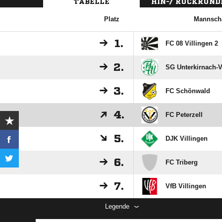
TABELLE
HIN-/ RÜCKRUND
Platz
Mannscha
1.
FC 08 Villingen 2
2.
SG Unterkirnach-
3.
FC Schönwald
4.
FC Peterzell
5.
DJK Villingen
6.
FC Triberg
7.
VfB Villingen
Legende