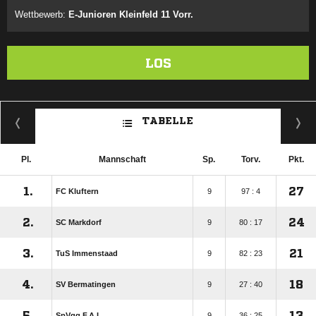
Wettbewerb:
E-Junioren Kleinfeld 11 Vorr.
LOS
TABELLE
Pl.
Mannschaft
Sp.
Torv.
Pkt.
1.
27
FC Kluftern
9
97 : 4
2.
24
SC Markdorf
9
80 : 17
3.
21
TuS Immenstaad
9
82 : 23
4.
18
SV Bermatingen
9
27 : 40
5.
13
SpVgg F.A.L.
9
36 : 25