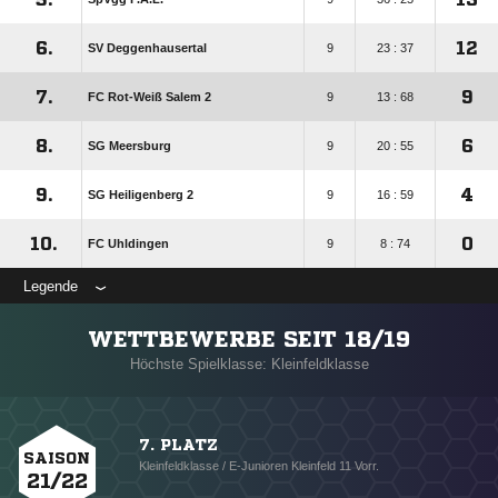
6.
12
SV Deggenhausertal
9
23 : 37
7.
9
FC Rot-Weiß Salem 2
9
13 : 68
8.
6
SG Meersburg
9
20 : 55
9.
4
SG Heiligenberg 2
9
16 : 59
10.
0
FC Uhldingen
9
8 : 74
Legende
WETTBEWERBE SEIT 18/19
Höchste Spielklasse: Kleinfeldklasse
7. PLATZ
SAISON
Kleinfeldklasse / E-Junioren Kleinfeld 11 Vorr.
21/22