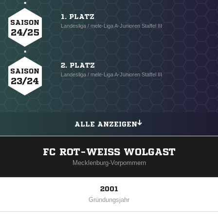
1. PLATZ
SAISON
Landesliga / mele-Liga A-Junioren Staffel III
24/25
2. PLATZ
SAISON
Landesliga / mele-Liga A-Junioren Staffel III
23/24
ALLE ANZEIGEN
FC ROT-WEISS WOLGAST
Mecklenburg-Vorpommern
2001
Gründungsjahr