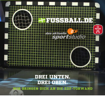
DREI UNTEN.
DREI OBEN.
WIR BRINGEN DICH AN DIE ZDF-TORWAND