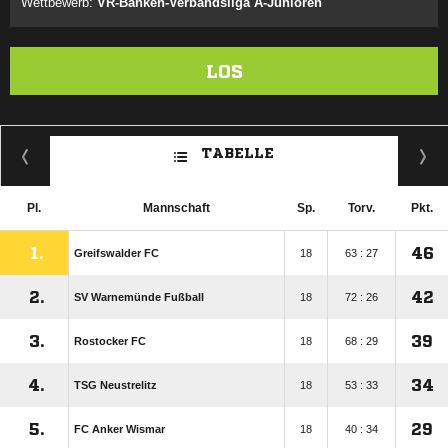
Wettbewerb:
VR-Banken-Verbandsliga A-Junioren
LOS
TABELLE
Pl.
Mannschaft
Sp.
Torv.
Pkt.
1.
46
Greifswalder FC
18
63 : 27
2.
42
SV Warnemünde Fußball
18
72 : 26
3.
39
Rostocker FC
18
68 : 29
4.
34
TSG Neustrelitz
18
53 : 33
5.
29
FC Anker Wismar
18
40 : 34