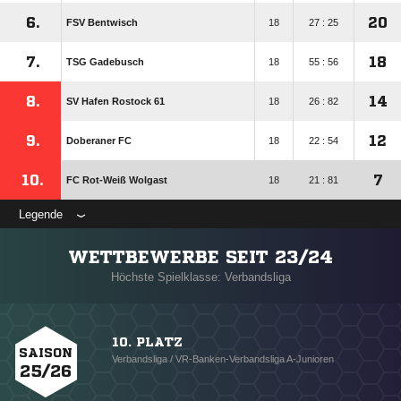
6.
20
FSV Bentwisch
18
27 : 25
7.
18
TSG Gadebusch
18
55 : 56
8.
14
SV Hafen Rostock 61
18
26 : 82
9.
12
Doberaner FC
18
22 : 54
10.
7
FC Rot-Weiß Wolgast
18
21 : 81
Legende
WETTBEWERBE SEIT 23/24
Höchste Spielklasse: Verbandsliga
10. PLATZ
SAISON
Verbandsliga / VR-Banken-Verbandsliga A-Junioren
25/26