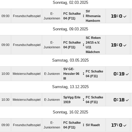
Sonntag, 02.03.2025
SV
E-
FC Schalke
:

:

09:00
Freundschaftsspiel
Rhenania
Juniorinnen
04 (F11)
Hamborn
Sonntag, 09.03.2025
SC Reken
E-
FC Schalke
24/​15 e.V.
:

:

09:00
Freundschaftsspiel
Juniorinnen
04 (F11)
U11
Mädchen
Samstag, 03.05.2025
SV GE-
FC Schalke
:

:

10:00
Meisterschaftsspiel
E-Junioren
Hessler 06
04 (F11)
III
Samstag, 13.12.2025
SpVgg Erle
FC Schalke
:

:

10:30
Meisterschaftsspiel
E-Junioren
1919
04 (F11)
Sonntag, 16.02.2025
E-
FC Schalke
:

:

09:00
Freundschaftsspiel
SV Raadt
Juniorinnen
04 (F11)