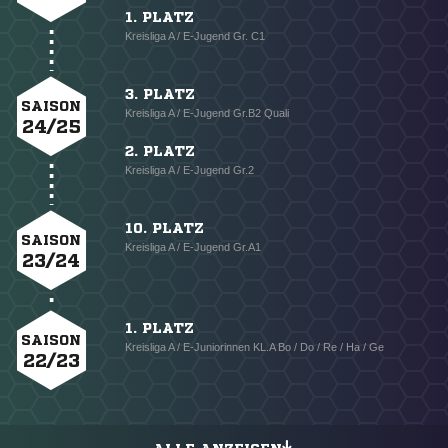
1. PLATZ
Kreisliga A / E-Jugend Gr. C1
3. PLATZ
SAISON
Kreisliga A / E-Jugend Gr.B2 Quali
24/25
2. PLATZ
Kreisliga A / E-Jugend Gr.2
10. PLATZ
SAISON
Kreisliga A / E-Jugend Gr.A1
23/24
1. PLATZ
SAISON
Kreisliga A / E-Juniorinnen KL.A Bo / Do / Re / Ha / Ge
22/23