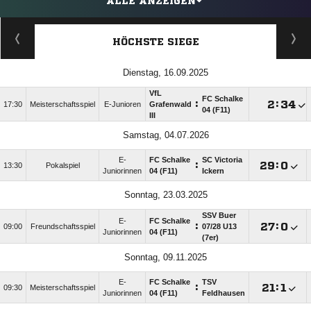
ALLE ANZEIGEN
HÖCHSTE SIEGE
Dienstag, 16.09.2025
VfL
FC Schalke
:

:

17:30
Meisterschaftsspiel
E-Junioren
Grafenwald
04 (F11)
III
Samstag, 04.07.2026
E-
FC Schalke
SC Victoria
:

:

13:30
Pokalspiel
Juniorinnen
04 (F11)
Ickern
Sonntag, 23.03.2025
SSV Buer
E-
FC Schalke
:

:

09:00
Freundschaftsspiel
07/​28 U13
Juniorinnen
04 (F11)
(7er)
Sonntag, 09.11.2025
E-
FC Schalke
TSV
:

:

09:30
Meisterschaftsspiel
Juniorinnen
04 (F11)
Feldhausen