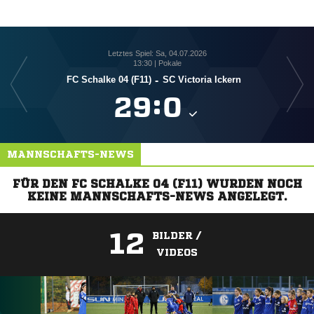
Letztes Spiel: Sa, 04.07.2026
13:30 | Pokale
FC Schalke 04 (F11)
-
SC Victoria Ickern

:

MANNSCHAFTS-NEWS
FÜR DEN FC SCHALKE 04 (F11) WURDEN NOCH
KEINE MANNSCHAFTS-NEWS ANGELEGT.
12
BILDER /
VIDEOS