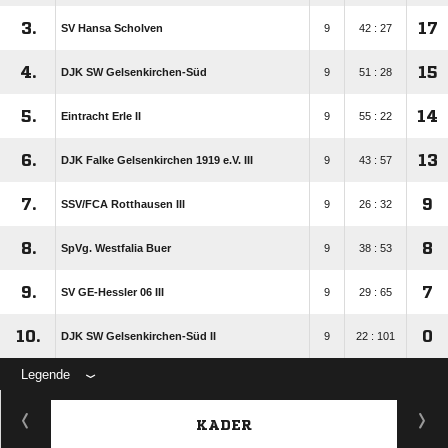
3.
17
SV Hansa Scholven
9
42 : 27
4.
15
DJK SW Gelsenkirchen-Süd
9
51 : 28
5.
14
Eintracht Erle II
9
55 : 22
6.
13
DJK Falke Gelsenkirchen 1919 e.V. III
9
43 : 57
7.
9
SSV/​FCA Rotthausen III
9
26 : 32
8.
8
SpVg. Westfalia Buer
9
38 : 53
9.
7
SV GE-Hessler 06 III
9
29 : 65
10.
0
DJK SW Gelsenkirchen-Süd II
9
22 : 101
Legende
KADER