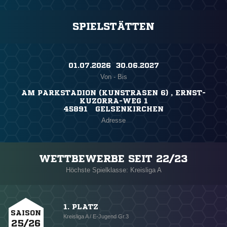
SPIELSTÄTTEN
01.07.2026 ​ 30.06.2027
Von - Bis
AM PARKSTADION (KUNSTRASEN 6) , ERNST-
KUZORRA-WEG 1
45891 GELSENKIRCHEN
Adresse
WETTBEWERBE SEIT 22/23
Höchste Spielklasse: Kreisliga A
1. PLATZ
SAISON
Kreisliga A / E-Jugend Gr.3
25/26