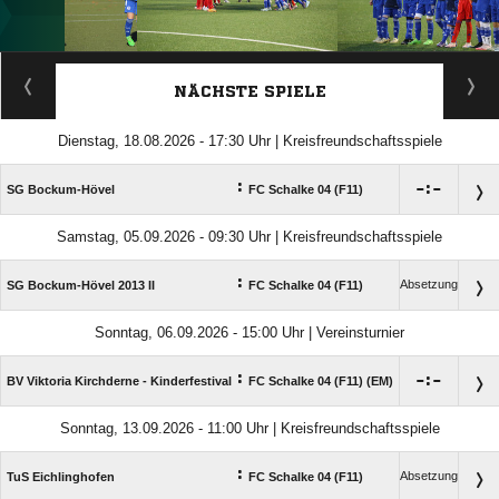
ANZEIGE
NÄCHSTE SPIELE
Dienstag, 18.08.2026 - 17:30 Uhr | Kreisfreundschaftsspiele
:

:

SG Bockum-Hövel
FC Schalke 04 (F11)
Samstag, 05.09.2026 - 09:30 Uhr | Kreisfreundschaftsspiele
:
Absetzung
SG Bockum-Hövel 2013 II
FC Schalke 04 (F11)
Sonntag, 06.09.2026 - 15:00 Uhr | Vereinsturnier
:

:

BV Viktoria Kirchderne - Kinderfestival
FC Schalke 04 (F11) (EM)
Sonntag, 13.09.2026 - 11:00 Uhr | Kreisfreundschaftsspiele
:
Absetzung
TuS Eichlinghofen
FC Schalke 04 (F11)