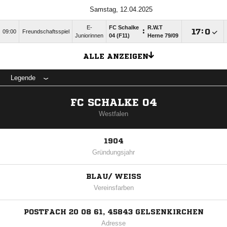
Samstag, 12.04.2025
E-
FC Schalke
R.W.T
:

:

09:00
Freundschaftsspiel
Juniorinnen
04 (F11)
Herne 79/​09
ALLE ANZEIGEN
Legende
FC SCHALKE 04
Westfalen
1904
Gründungsjahr
BLAU/ WEISS
Vereinsfarben
POSTFACH 20 08 61, 45843 GELSENKIRCHEN
Adresse