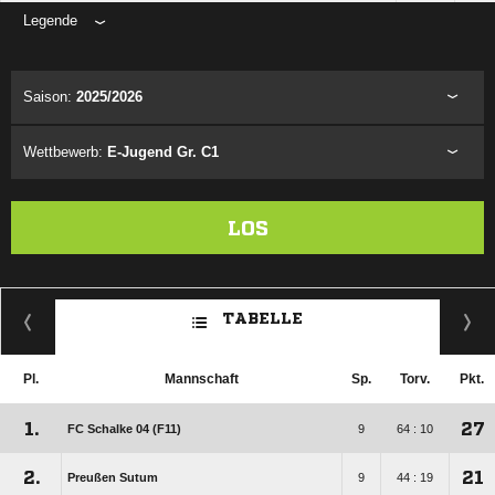
Legende
ANZEIGE
Saison:
2025/2026
Wettbewerb:
E-Jugend Gr. C1
LOS
TABELLE
Pl.
Mannschaft
Sp.
Torv.
Pkt.
1.
27
FC Schalke 04 (F11)
9
64 : 10
2.
21
Preußen Sutum
9
44 : 19