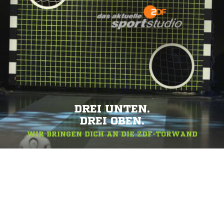
DREI UNTEN.
DREI OBEN.
WIR BRINGEN DICH AN DIE ZDF-TORWAND