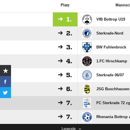
Platz
Mannsch
1.
VfB Bottrop U19
2.
Sterkrade-Nord
3.
BW Fuhlenbrock
4.
1.FC Hirschkamp
5.
Sterkrade 06/​07
6.
JSG Buschhausen I
7.
FC Sterkrade 72 zg
7.
Rhenania Bottrop 
Legende