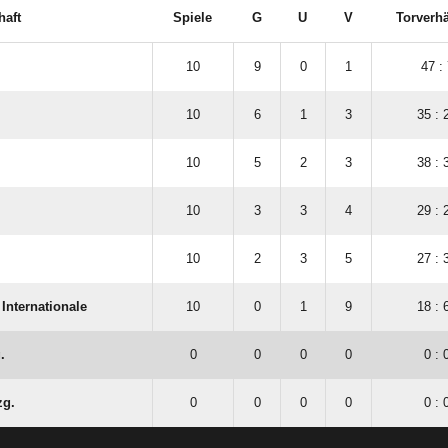
aft
Spiele
G
U
V
Torverhä
10
9
0
1
47 : 
10
6
1
3
35 : 
10
5
2
3
38 : 
10
3
3
4
29 : 
10
2
3
5
27 : 
nternationale
10
0
1
9
18 : 
.
0
0
0
0
0 : 
zg.
0
0
0
0
0 : 