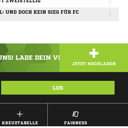
T ZWEISTELLIG
: UND DOCH KEIN SIEG FÜR FC
+
 UNS! LADE DEIN VIDEO ODER FOTO HOC
JETZT HOCHLADEN
LOS
KREUZTABELLE
FAIRNESS