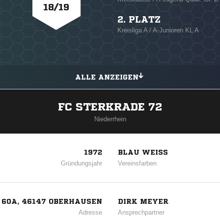
18/19
2. PLATZ
Kreisliga A / A-Junioren KL A
ALLE ANZEIGEN
FC STERKRADE 72
Niederrhein
1972
BLAU WEISS
Gründungsjahr
Vereinsfarben
 60A, 46147 OBERHAUSEN
DIRK MEYER
Adresse
Ansprechpartner