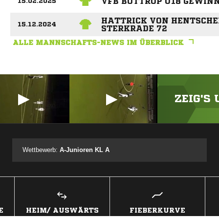
VFB BOTTROP U18 GEWINN
15.02.2025
HATTRICK VON HENTSCHEL
15.12.2024
STERKRADE 72
ALLE MANNSCHAFTS-NEWS IM ÜBERBLICK
ZEIG'S
ANZEIGE
Wettbewerb:
A-Junioren KL A
E
HEIM/ AUSWÄRTS
FIEBERKURVE