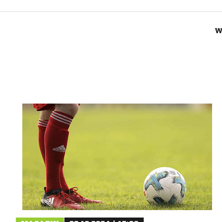
W
Nachricht an FC Sterkrade 72