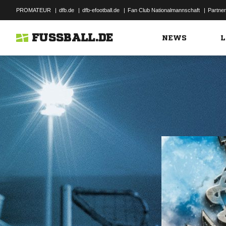
PROMATEUR
|
dfb.de
|
dfb-efootball.de
|
Fan Club Nationalmannschaft
|
Partner
FUSSBALL.DE
NEWS
L